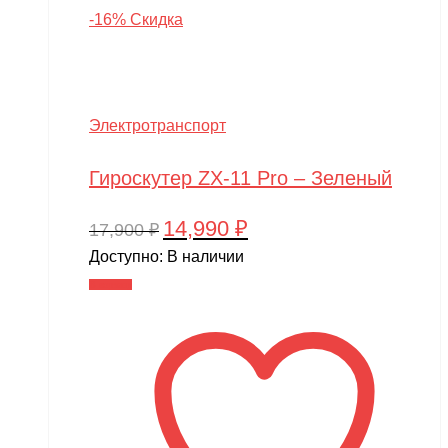
-16% Скидка
Электротранспорт
Гироскутер ZX-11 Pro – Зеленый
14,990
₽
Первоначальная
Текущая
17,900
₽
цена
цена:
Доступно:
В наличии
составляла
14,990 ₽.
В корзину
17,900 ₽.