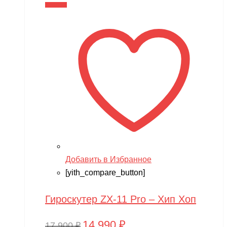
составляла
14,990 ₽.
В корзину
17,900 ₽.
Добавить в Избранное
[yith_compare_button]
Гироскутер ZX-11 Pro – Хип Хоп
14,990
₽
Первоначальная
Текущая
17,900
₽