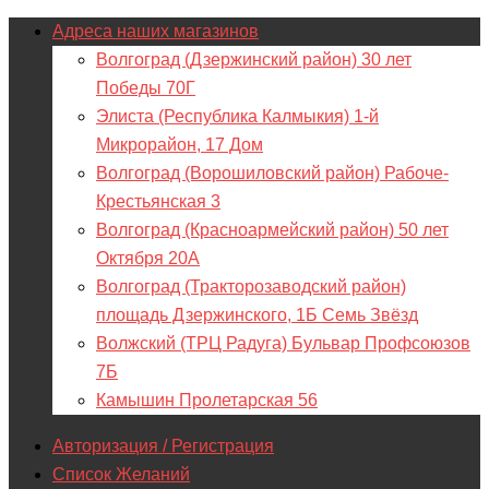
Адреса наших магазинов
Волгоград (Дзержинский район) 30 лет
Победы 70Г
Элиста (Республика Калмыкия) 1-й
Микрорайон, 17 Дом
Волгоград (Ворошиловский район) Рабоче-
Крестьянская 3
Волгоград (Красноармейский район) 50 лет
Октября 20А
Волгоград (Тракторозаводский район)
площадь Дзержинского, 1Б Семь Звёзд
Волжский (ТРЦ Радуга) Бульвар Профсоюзов
7Б
Камышин Пролетарская 56
Авторизация / Регистрация
Список Желаний