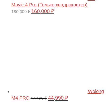
Mavic 4 Pro (Только квадрокоптер)
160,000
₽
Первоначальная
Текущая
180,000
₽
цена
цена:
составляла
160,000 ₽.
180,000 ₽.
Wolong
44,990
₽
M4 PRO
Первоначальная
Текущая
47,490
₽
цена
цена: