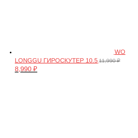
WO
LONGGU ГИРОСКУТЕР 10.5
11,990
₽
8,990
₽
Первоначальная
Текущая
цена
цена:
составляла
8,990 ₽.
11,990 ₽.