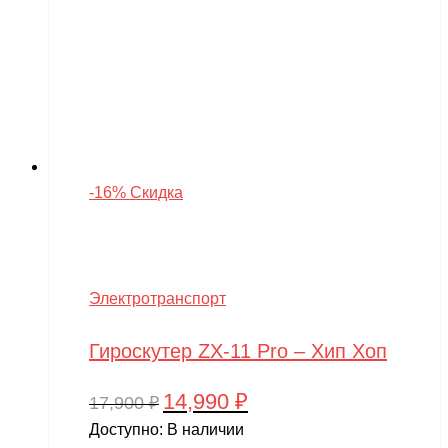
-16% Скидка
Электротранспорт
Гироскутер ZX-11 Pro – Хип Хоп
14,990
₽
Первоначальная
Текущая
17,900
₽
цена
цена:
Доступно:
В наличии