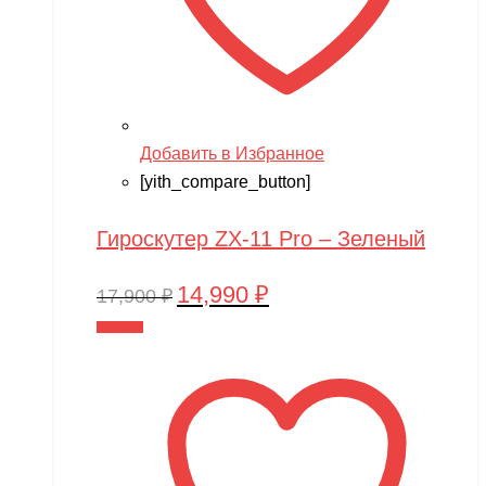
Добавить в Избранное
[yith_compare_button]
Гироскутер ZX-11 Pro – Зеленый
14,990
₽
Первоначальная
Текущая
17,900
₽
цена
цена:
В корзину
составляла
14,990 ₽.
17,900 ₽.