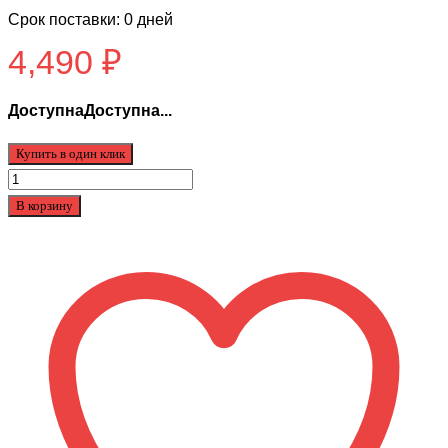
Срок поставки: 0 дней
4,490
₽
ДоступнаДоступна...
Купить в один клик
Количество
товара
В корзину
Покрышка
Сити
коко
(225-
40-
10)