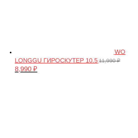
WO
LONGGU ГИРОСКУТЕР 10.5
11,990
₽
8,990
₽
Первоначальная
Текущая
цена
цена:
составляла
8,990 ₽.
11,990 ₽.