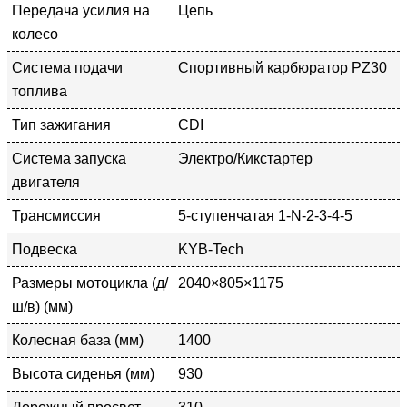
Передача усилия на
Цепь
колесо
Система подачи
Спортивный карбюратор PZ30
топлива
Тип зажигания
CDI
Система запуска
Электро/Кикстартер
двигателя
Трансмиссия
5-ступенчатая 1-N-2-3-4-5
Подвеска
KYB-Tech
Размеры мотоцикла (д/
2040×805×1175
ш/в) (мм)
Колесная база (мм)
1400
Высота сиденья (мм)
930