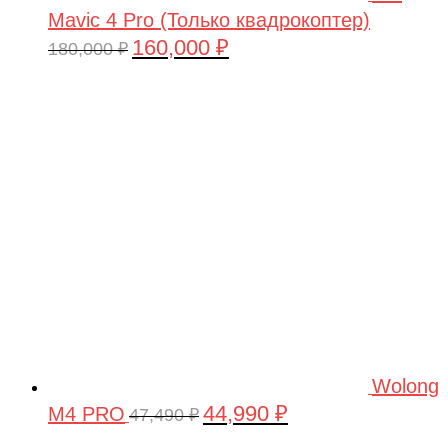
Mavic 4 Pro (Только квадрокоптер)
160,000
₽
Первоначальная
Текущая
180,000
₽
цена
цена:
составляла
160,000 ₽.
180,000 ₽.
Wolong
44,990
₽
M4 PRO
Первоначальная
Текущая
47,490
₽
цена
цена: