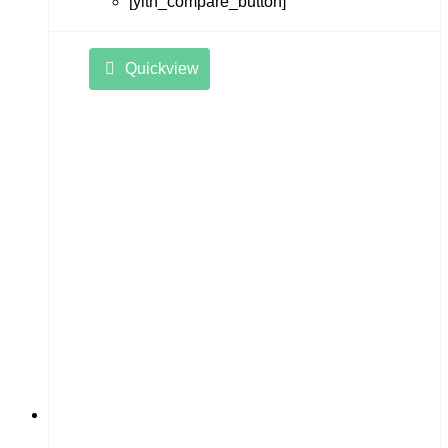
[yith_compare_button]
Quickview