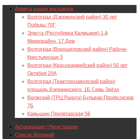
Адреса наших магазинов
Волгоград (Дзержинский район) 30 лет
Победы 70Г
Элиста (Республика Калмыкия) 1-й
Микрорайон, 17 Дом
Волгоград (Ворошиловский район) Рабоче-
Крестьянская 3
Волгоград (Красноармейский район) 50 лет
Октября 20А
Волгоград (Тракторозаводский район)
площадь Дзержинского, 1Б Семь Звёзд
Волжский (ТРЦ Радуга) Бульвар Профсоюзов
7Б
Камышин Пролетарская 56
Авторизация / Регистрация
Список Желаний