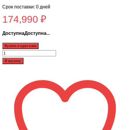
Срок поставки: 0 дней
174,990
₽
ДоступнаДоступна...
Купить в один клик
Количество
товара
В корзину
Эндуро
PROGASI
PALMA
300