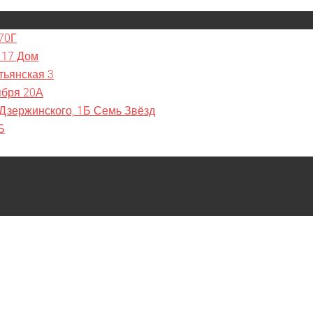
70Г
 17 Дом
тьянская 3
ября 20А
 Дзержинского, 1Б Семь Звёзд
Б