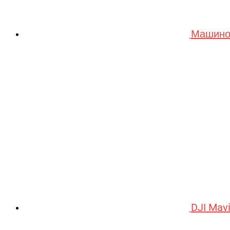
Машино
DJI Mav