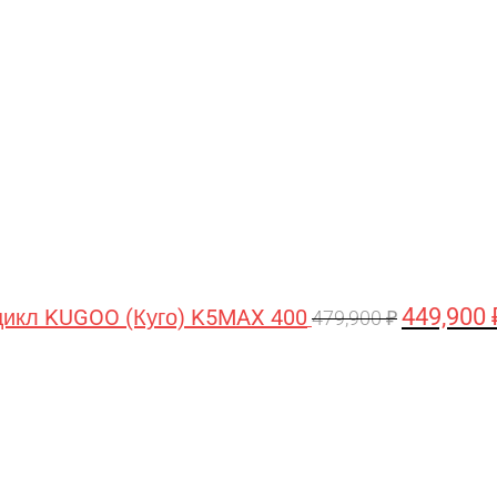
цена
составляла
479,900 ₽.
449,900
икл KUGOO (Куго) K5MAX 400
479,900
₽