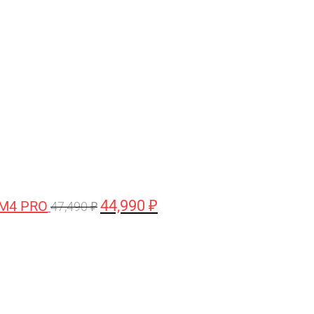
цена
цена:
составляла
44,990 ₽.
47,490 ₽.
44,990
₽
 M4 PRO
47,490
₽