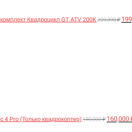
199
комплект Квадроцикл GT ATV 200K
209,990
₽
Первонача
цена
составляла
180,000 ₽.
160,000
ic 4 Pro (Только квадрокоптер)
180,000
₽
Первоначальная
Текущая