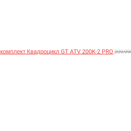
омплект Квадроцикл GT ATV 200K-2 PRO
209,9
Перв
цена
сост
209,9