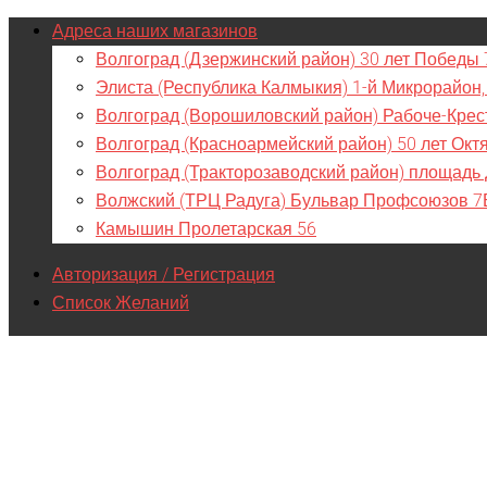
Адреса наших магазинов
Волгоград (Дзержинский район) 30 лет Победы 
Элиста (Республика Калмыкия) 1-й Микрорайон,
Волгоград (Ворошиловский район) Рабоче-Крес
Волгоград (Красноармейский район) 50 лет Окт
Волгоград (Тракторозаводский район) площадь
Волжский (ТРЦ Радуга) Бульвар Профсоюзов 7
Камышин Пролетарская 56
Авторизация / Регистрация
Список Желаний