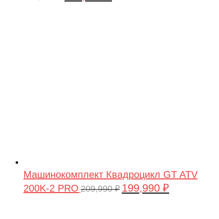
цена
цена:
составляла
449,900 ₽.
479,900 ₽.
Машинокомплект Квадроцикл GT ATV
199,990
₽
200K-2 PRO
Первоначальная
Текущая
209,990
₽
цена
цена:
составляла
199,990 ₽.