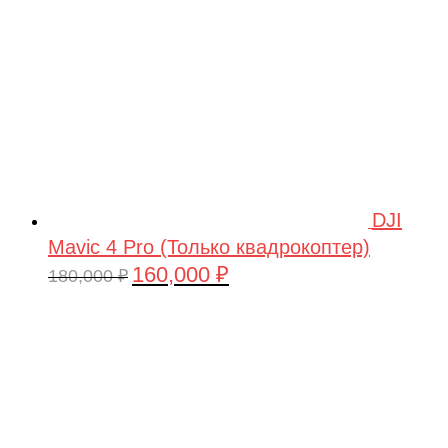
DJI
Mavic 4 Pro (Только квадрокоптер)
160,000
₽
Первоначальная
Текущая
180,000
₽
цена
цена:
составляла
160,000 ₽.
180,000 ₽.