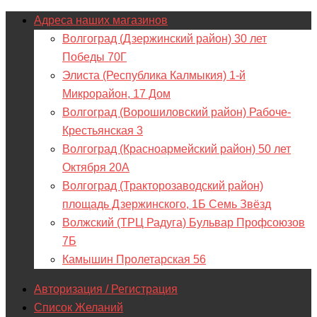
Адреса наших магазинов
Волгоград (Дзержинский район) 30 лет
Победы 70Г
Элиста (Республика Калмыкия) 1-й
Микрорайон, 17 Дом
Волгоград (Ворошиловский район) Рабоче-
Крестьянская 3
Волгоград (Красноармейский район) 50 лет
Октября 20А
Волгоград (Тракторозаводский район)
площадь Дзержинского, 1Б Семь Звёзд
Волжский (ТРЦ Радуга) Бульвар Профсоюзов
7Б
Камышин Пролетарская 56
Авторизация / Регистрация
Список Желаний