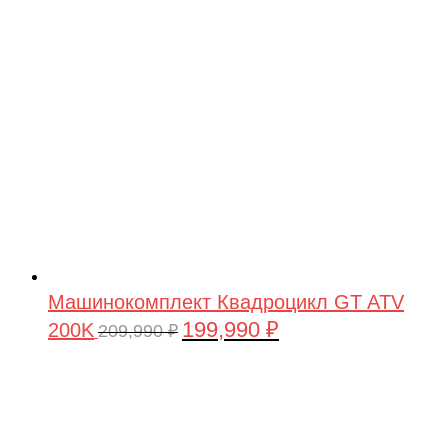
209,990 ₽.
Машинокомплект Квадроцикл GT ATV
199,990
₽
200K
Первоначальная
Текущая
209,990
₽
цена
цена:
составляла
199,990 ₽.
209,990 ₽.