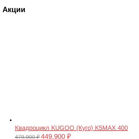
Акции
Квадроцикл KUGOO (Куго) K5MAX 400
449,900
₽
Первоначальная
Текущая
479,900
₽