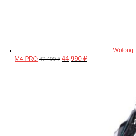
Wolong
44,990
₽
M4 PRO
Первоначальная
Текущая
47,490
₽
цена
цена:
составляла
44,990 ₽.
47,490 ₽.