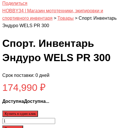
Поделиться
HOBBY34 | Магазин мототехники, экипировки и
спортивного инвентаря
>
Товары
>
Спорт. Инвентарь
Эндуро WELS PR 300
Спорт. Инвентарь
Эндуро WELS PR 300
Срок поставки: 0 дней
174,990
₽
ДоступнаДоступна...
Купить в один клик
Количество
товара