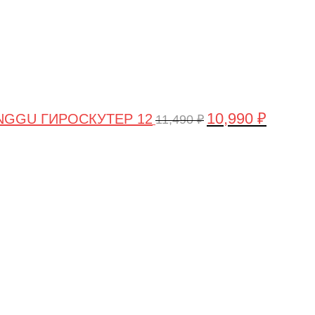
10,990
₽
NGGU ГИРОСКУТЕР 12
11,490
₽
Первоначальная
Текущая
цена
цена:
составляла
8,990 ₽.
11,990 ₽.