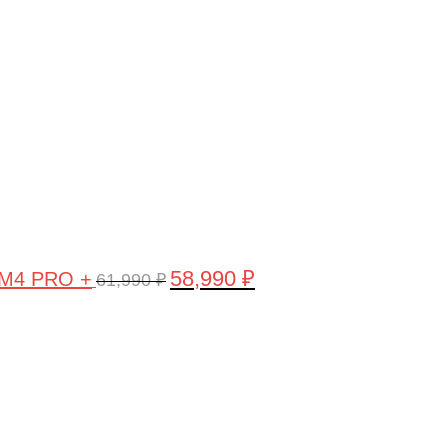
цена
цена:
90 ₽.
составляла
58,990 ₽.
61,990 ₽.
58,990
₽
 M4 PRO +
61,990
₽
Первоначальная
Текущая
цена
цена:
составляла
10,990 ₽.
11,490 ₽.