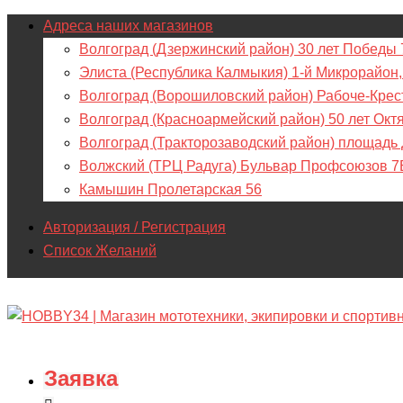
Адреса наших магазинов
Волгоград (Дзержинский район) 30 лет Победы 
Элиста (Республика Калмыкия) 1-й Микрорайон,
Волгоград (Ворошиловский район) Рабоче-Крес
Волгоград (Красноармейский район) 50 лет Окт
Волгоград (Тракторозаводский район) площадь
Волжский (ТРЦ Радуга) Бульвар Профсоюзов 7
Камышин Пролетарская 56
Авторизация / Регистрация
Список Желаний
Заявка