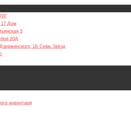
70Г
 17 Дом
тьянская 3
ября 20А
 Дзержинского, 1Б Семь Звёзд
Б