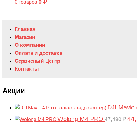
0
₽
0 товаров
Главная
Магазин
О компании
Оплата и доставка
Сервисный Центр
Контакты
Акции
DJI Mavic 
44
Wolong M4 PRO
Пер
47,490
₽
цен
сос