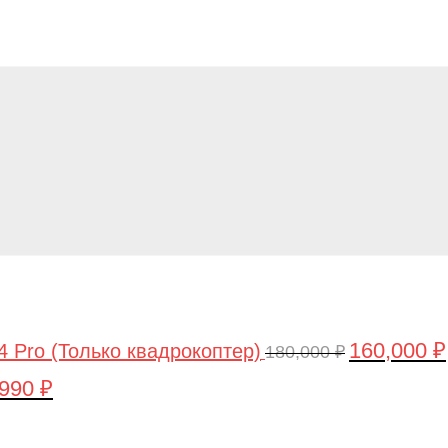
160,000
₽
4 Pro (Только квадрокоптер)
Первоначаль
180,000
₽
цена
,990
₽
воначальная
Текущая
составляла
а
цена:
Первоначальная
Текущая
180,000 ₽.
тавляла
44,990 ₽.