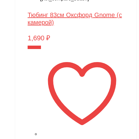
Тюбинг 83см Оксфорд Gnome (с
камерой)
1,690
₽
В корзину