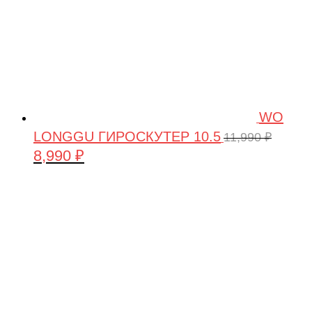
WO
LONGGU ГИРОСКУТЕР 10.5
11,990
₽
8,990
₽
Первоначальная
Текущая
цена
цена:
составляла
8,990 ₽.
11,990 ₽.