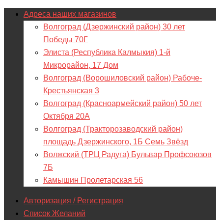
Адреса наших магазинов
Волгоград (Дзержинский район) 30 лет
Победы 70Г
Элиста (Республика Калмыкия) 1-й
Микрорайон, 17 Дом
Волгоград (Ворошиловский район) Рабоче-
Крестьянская 3
Волгоград (Красноармейский район) 50 лет
Октября 20А
Волгоград (Тракторозаводский район)
площадь Дзержинского, 1Б Семь Звёзд
Волжский (ТРЦ Радуга) Бульвар Профсоюзов
7Б
Камышин Пролетарская 56
Авторизация / Регистрация
Список Желаний