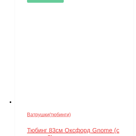
Ватрушки(тюбинги)
Тюбинг 83см Оксфорд Gnome (с