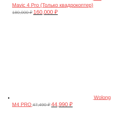
Mavic 4 Pro (Только квадрокоптер)
160,000
₽
Первоначальная
Текущая
180,000
₽
цена
цена:
составляла
160,000 ₽.
180,000 ₽.
Wolong
44,990
₽
M4 PRO
Первоначальная
Текущая
47,490
₽
цена
цена: