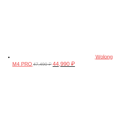
Wolong
44,990
₽
M4 PRO
Первоначальная
Текущая
47,490
₽
цена
цена:
составляла
44,990 ₽.
47,490 ₽.