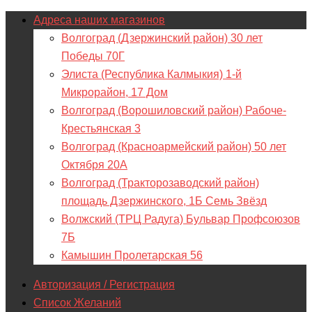
Адреса наших магазинов
Волгоград (Дзержинский район) 30 лет
Победы 70Г
Элиста (Республика Калмыкия) 1-й
Микрорайон, 17 Дом
Волгоград (Ворошиловский район) Рабоче-
Крестьянская 3
Волгоград (Красноармейский район) 50 лет
Октября 20А
Волгоград (Тракторозаводский район)
площадь Дзержинского, 1Б Семь Звёзд
Волжский (ТРЦ Радуга) Бульвар Профсоюзов
7Б
Камышин Пролетарская 56
Авторизация / Регистрация
Список Желаний