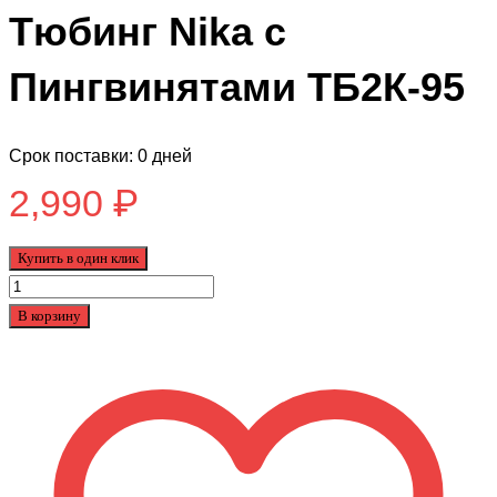
Тюбинг Nika с
Пингвинятами ТБ2К-95
Срок поставки: 0 дней
2,990
₽
Купить в один клик
Количество
товара
В корзину
Тюбинг
Nika
с
Пингвинятами
ТБ2К-95