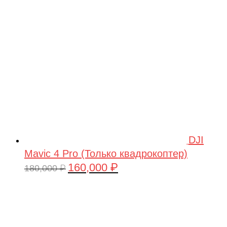
209,990 ₽.
DJI
Mavic 4 Pro (Только квадрокоптер)
160,000
₽
Первоначальная
Текущая
180,000
₽
цена
цена:
составляла
160,000 ₽.
180,000 ₽.