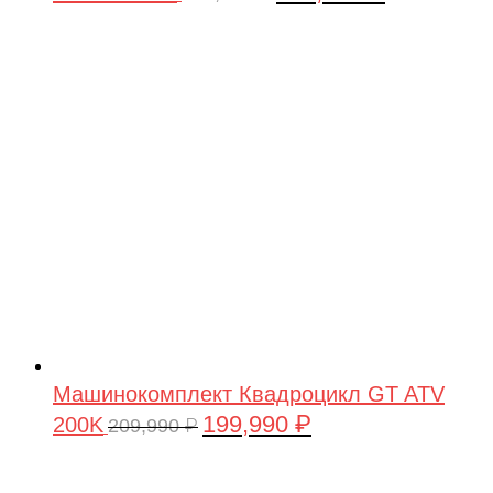
цена
цена:
составляла
199,990 ₽.
209,990 ₽.
Машинокомплект Квадроцикл GT ATV
199,990
₽
200K
Первоначальная
Текущая
209,990
₽
цена
цена:
составляла
199,990 ₽.