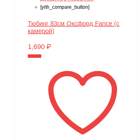
[yith_compare_button]
Тюбинг 83см Оксфорд Fance (с
камерой)
1,690
₽
В корзину