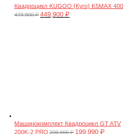
Квадроцикл KUGOO (Куго) K5MAX 400
449,900
₽
Первоначальная
Текущая
479,900
₽
цена
цена:
составляла
449,900 ₽.
479,900 ₽.
Машинокомплект Квадроцикл GT ATV
199,990
₽
200K-2 PRO
Первоначальная
Текущая
209,990
₽