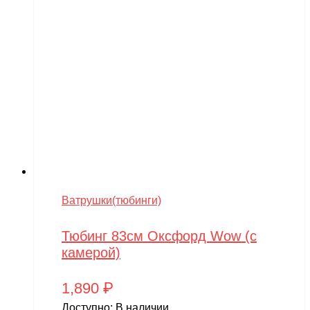
Ватрушки(тюбинги)
Тюбинг 83см Оксфорд Wow (с
камерой)
1,890
₽
Доступно:
В наличии