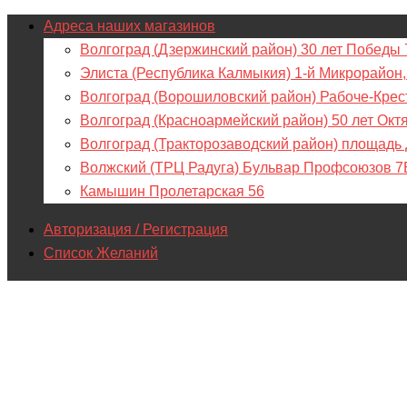
Адреса наших магазинов
Волгоград (Дзержинский район) 30 лет Победы 
Элиста (Республика Калмыкия) 1-й Микрорайон,
Волгоград (Ворошиловский район) Рабоче-Крес
Волгоград (Красноармейский район) 50 лет Окт
Волгоград (Тракторозаводский район) площадь
Волжский (ТРЦ Радуга) Бульвар Профсоюзов 7
Камышин Пролетарская 56
Авторизация / Регистрация
Список Желаний