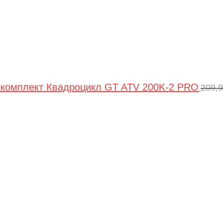
комплект Квадроцикл GT ATV 200K-2 PRO
209,
Пер
цен
сос
209