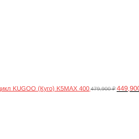
цена
составля
479,900 ₽
449,90
цикл KUGOO (Куго) K5MAX 400
479,900
₽