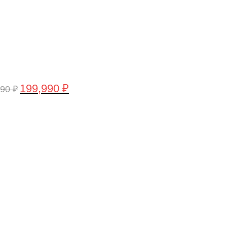
199,990
₽
990
₽
воначальная
Текущая
а
цена:
тавляла
199,990 ₽.
,990 ₽.