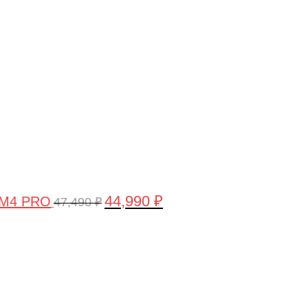
цена
цена:
составляла
44,990 ₽.
47,490 ₽.
44,990
₽
 M4 PRO
47,490
₽