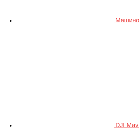
Машино
DJI Mav