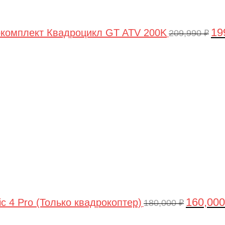
19
комплект Квадроцикл GT ATV 200K
209,990
₽
Первонач
цена
составлял
180,000 ₽.
160,00
ic 4 Pro (Только квадрокоптер)
180,000
₽
Первоначальная
Текущая