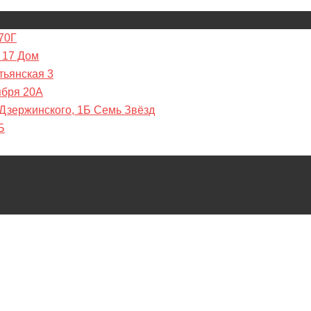
70Г
 17 Дом
тьянская 3
ября 20А
 Дзержинского, 1Б Семь Звёзд
Б