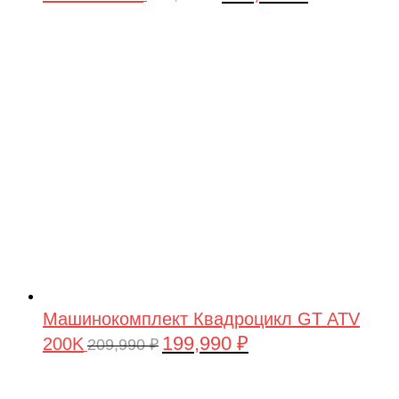
цена
цена:
составляла
199,990 ₽.
209,990 ₽.
Машинокомплект Квадроцикл GT ATV
199,990
₽
200K
Первоначальная
Текущая
209,990
₽
цена
цена:
составляла
199,990 ₽.