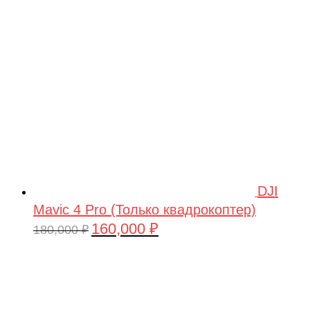
209,990 ₽.
DJI
Mavic 4 Pro (Только квадрокоптер)
160,000
₽
Первоначальная
Текущая
180,000
₽
цена
цена:
составляла
160,000 ₽.
180,000 ₽.