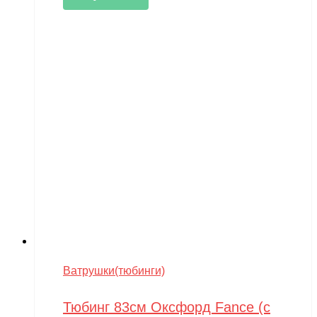
Ватрушки(тюбинги)
Тюбинг 83см Оксфорд Fance (с