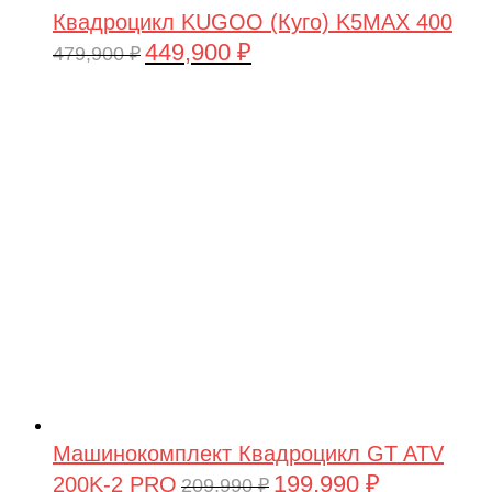
Квадроцикл KUGOO (Куго) K5MAX 400
449,900
₽
Первоначальная
Текущая
479,900
₽
цена
цена:
составляла
449,900 ₽.
479,900 ₽.
Машинокомплект Квадроцикл GT ATV
199,990
₽
200K-2 PRO
Первоначальная
Текущая
209,990
₽