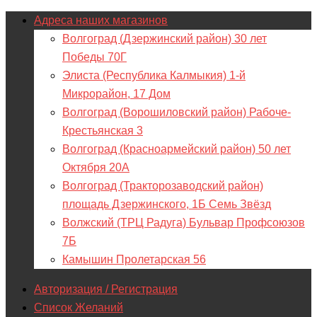
Адреса наших магазинов
Волгоград (Дзержинский район) 30 лет
Победы 70Г
Элиста (Республика Калмыкия) 1-й
Микрорайон, 17 Дом
Волгоград (Ворошиловский район) Рабоче-
Крестьянская 3
Волгоград (Красноармейский район) 50 лет
Октября 20А
Волгоград (Тракторозаводский район)
площадь Дзержинского, 1Б Семь Звёзд
Волжский (ТРЦ Радуга) Бульвар Профсоюзов
7Б
Камышин Пролетарская 56
Авторизация / Регистрация
Список Желаний