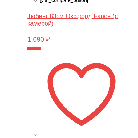
[yith_compare_button]
Тюбинг 83см Оксфорд Fance (с
камерой)
1,690
₽
В корзину