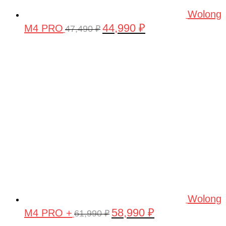
Wolong
44,990
₽
M4 PRO
Первоначальная
Текущая
47,490
₽
цена
цена:
составляла
44,990 ₽.
47,490 ₽.
Wolong
58,990
₽
M4 PRO +
Первоначальная
Текущая
61,990
₽
цена
цена: