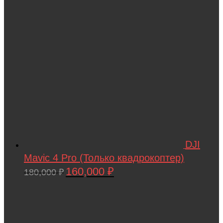
DJI
Mavic 4 Pro (Только квадрокоптер)
160,000
₽
Первоначальная
Текущая
180,000
₽
цена
цена:
составляла
160,000 ₽.
180,000 ₽.