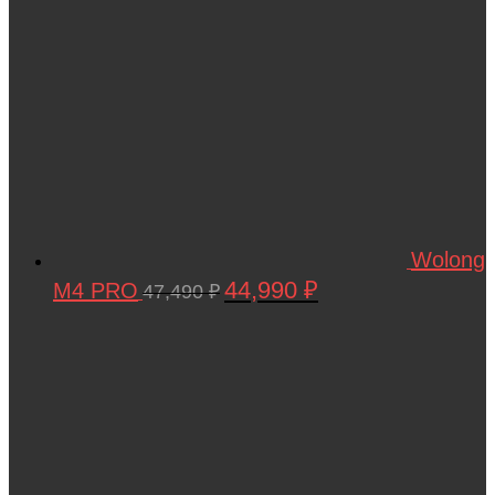
Wolong
44,990
₽
M4 PRO
Первоначальная
Текущая
47,490
₽
цена
цена:
составляла
44,990 ₽.
47,490 ₽.