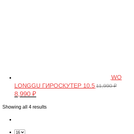
WO
LONGGU ГИРОСКУТЕР 10.5
11,990
₽
8,990
₽
Первоначальная
Текущая
цена
цена:
Showing all 4 results
составляла
8,990 ₽.
11,990 ₽.