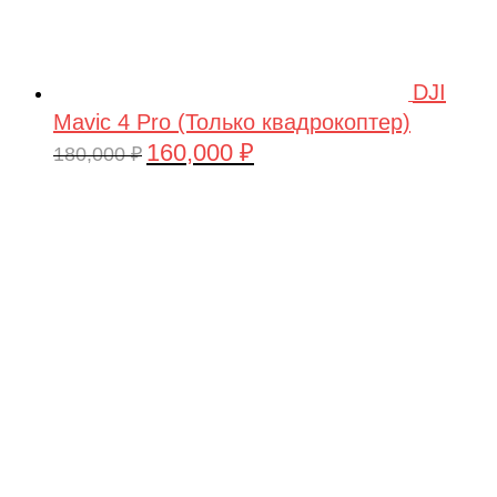
DJI
Mavic 4 Pro (Только квадрокоптер)
160,000
₽
Первоначальная
Текущая
180,000
₽
цена
цена:
составляла
160,000 ₽.
180,000 ₽.