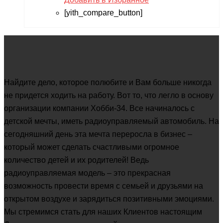
[yith_compare_button]
Найдите дело, которое полюбите и Вам больше никогда
не придется ходить на работу. Вот то, что легло в основу
организации компании Хобби-34. Все начиналось с
детской мечты, иметь радиоуправляемый автомобиль. На
сегодняшний день эта мечта переросла в бизнес –
который может сделать счастливыми огромное
количество детей и их родителей! Ведь
радиоуправляемая модель – это прекрасная
возможность провести время с семьей и друзьями на
открытом воздухе и зарядиться позитивными эмоциями.
Мы стремимся стать для наших Клиентов настоящим