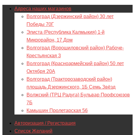
Адреса наших магазинов
Волгоград (Дзержинский район) 30 лет
Победы 70Г
Элиста (Республика Калмыкия) 1-й
Микрорайон, 17 Дом
Волгоград (Ворошиловский район) Рабоче-
Крестьянская 3
Волгоград (Красноармейский район) 50 лет
Октября 20А
Волгоград (Тракторозаводский район)
площадь Дзержинского, 1Б Семь Звёзд
Волжский (ТРЦ Радуга) Бульвар Профсоюзов
7Б
Камышин Пролетарская 56
Авторизация / Регистрация
Список Желаний