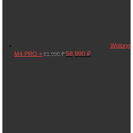
Wolong
58,990
₽
M4 PRO +
Первоначальная
Текущая
61,990
₽
цена
цена:
составляла
58,990 ₽.
61,990 ₽.