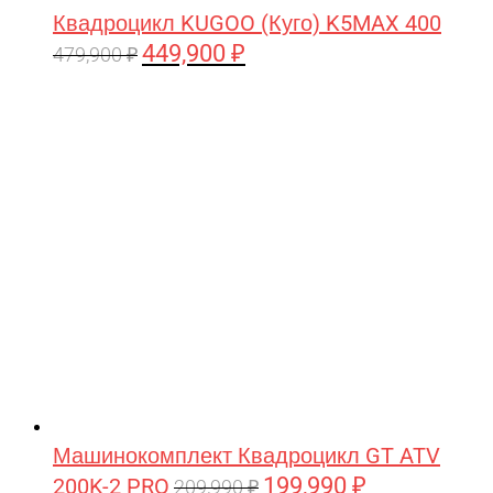
Квадроцикл KUGOO (Куго) K5MAX 400
449,900
₽
Первоначальная
Текущая
479,900
₽
цена
цена:
составляла
449,900 ₽.
479,900 ₽.
Машинокомплект Квадроцикл GT ATV
199,990
₽
200K-2 PRO
Первоначальная
Текущая
209,990
₽