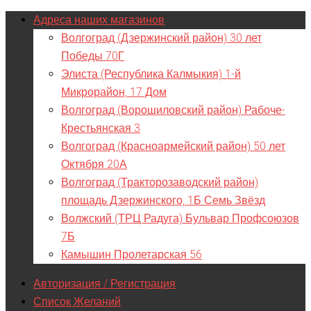
Адреса наших магазинов
Волгоград (Дзержинский район) 30 лет
Победы 70Г
Элиста (Республика Калмыкия) 1-й
Микрорайон, 17 Дом
Волгоград (Ворошиловский район) Рабоче-
Крестьянская 3
Волгоград (Красноармейский район) 50 лет
Октября 20А
Волгоград (Тракторозаводский район)
площадь Дзержинского, 1Б Семь Звёзд
Волжский (ТРЦ Радуга) Бульвар Профсоюзов
7Б
Камышин Пролетарская 56
Авторизация / Регистрация
Список Желаний