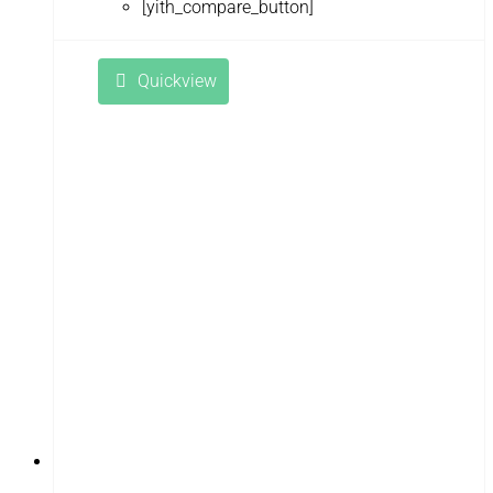
[yith_compare_button]
Quickview