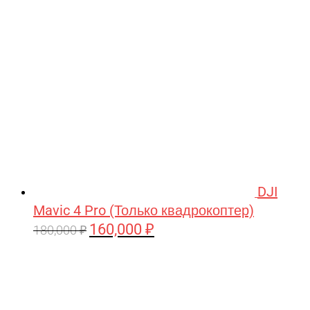
209,990 ₽.
DJI
Mavic 4 Pro (Только квадрокоптер)
160,000
₽
Первоначальная
Текущая
180,000
₽
цена
цена:
составляла
160,000 ₽.
180,000 ₽.