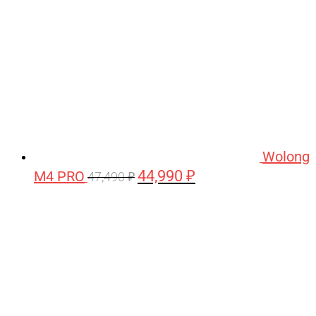
Wolong
44,990
₽
M4 PRO
Первоначальная
Текущая
47,490
₽
цена
цена:
составляла
44,990 ₽.
47,490 ₽.