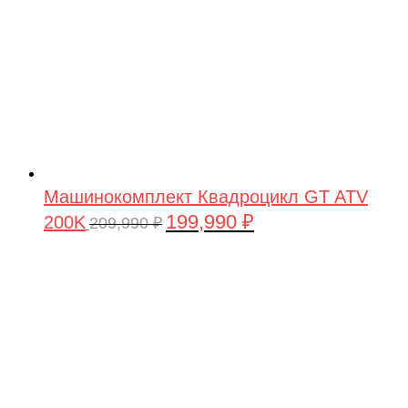
Машинокомплект Квадроцикл GT ATV
199,990
₽
200K
Первоначальная
Текущая
209,990
₽
цена
цена:
составляла
199,990 ₽.
209,990 ₽.