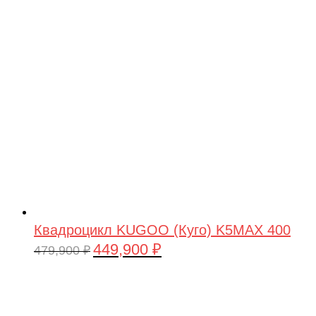
Квадроцикл KUGOO (Куго) K5MAX 400
449,900
₽
Первоначальная
Текущая
479,900
₽
цена
цена:
составляла
449,900 ₽.
479,900 ₽.