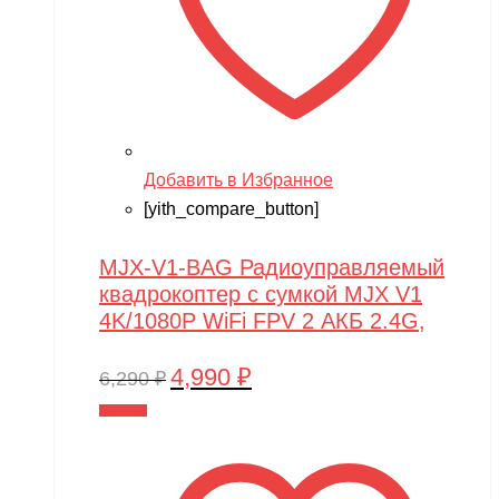
Добавить в Избранное
[yith_compare_button]
MJX-V1-BAG Радиоуправляемый
квадрокоптер с сумкой MJX V1
4K/1080P WiFi FPV 2 АКБ 2.4G,
4,990
₽
Первоначальная
Текущая
6,290
₽
цена
цена:
В корзину
составляла
4,990 ₽.
6,290 ₽.