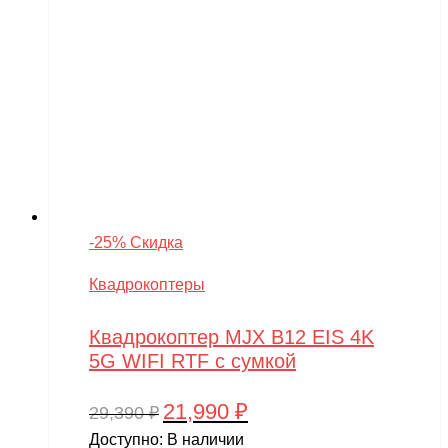
-25% Скидка
Квадрокоптеры
Квадрокоптер MJX B12 EIS 4K
5G WIFI RTF с сумкой
21,990
₽
Первоначальная
Текущая
29,390
₽
цена
цена:
Доступно:
В наличии