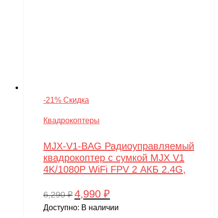
-21% Скидка
Квадрокоптеры
MJX-V1-BAG Радиоуправляемый
квадрокоптер с сумкой MJX V1
4K/1080P WiFi FPV 2 АКБ 2.4G,
4,990
₽
Первоначальная
Текущая
6,290
₽
цена
цена:
Доступно:
В наличии