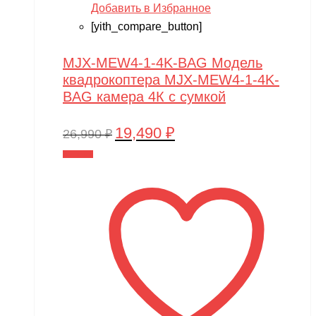
Добавить в Избранное
[yith_compare_button]
MJX-MEW4-1-4K-BAG Модель
квадрокоптера MJX-MEW4-1-4K-
BAG камера 4К с сумкой
19,490
₽
Первоначальная
Текущая
26,990
₽
цена
цена:
В корзину
составляла
19,490 ₽.
26,990 ₽.