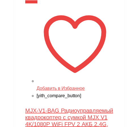
составляла
4,990 ₽.
В корзину
6,290 ₽.
Добавить в Избранное
[yith_compare_button]
MJX-V1-BAG Радиоуправляемый
квадрокоптер с сумкой MJX V1
4K/1080P WiFi FPV 2 АКБ 2.4G,