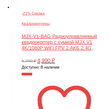
-21% Скидка
Квадрокоптеры
MJX-V1-BAG Радиоуправляемый
квадрокоптер с сумкой MJX V1
4K/1080P WiFi FPV 2 АКБ 2.4G,
4,990
₽
Первоначальная
Текущая
6,290
₽
цена
цена:
Доступно:
В наличии
составляла
4,990 ₽.
В корзину
6,290 ₽.