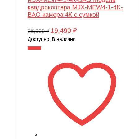
квадрокоптера MJX-MEW4-1-4K-
BAG камера 4К с сумкой
19,490
₽
Первоначальная
Текущая
26,990
₽
цена
цена:
Доступно:
В наличии
составляла
19,490 ₽.
В корзину
26,990 ₽.