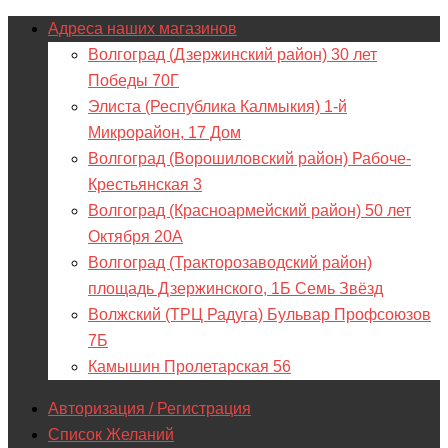
Адреса наших магазинов
Волгоград (Дзержинский район) 30 лет
Победы 70Г
Элиста (Республика Калмыкия) 1-й
Микрорайон, 17 Дом
Волгоград (Ворошиловский район) Рабоче-
Крестьянская 3
Волгоград (Красноармейский район) 50 лет
Октября 20А
Волгоград (Тракторозаводский район)
площадь Дзержинского, 1Б Семь Звёзд
Волжский (ТРЦ Радуга) Бульвар Профсоюзов
7Б
Камышин Пролетарская 56
Авторизация / Регистрация
Список Желаний