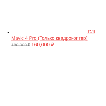
DJI
Mavic 4 Pro (Только квадрокоптер)
160,000
₽
Первоначальная
Текущая
180,000
₽
цена
цена:
составляла
160,000 ₽.
180,000 ₽.