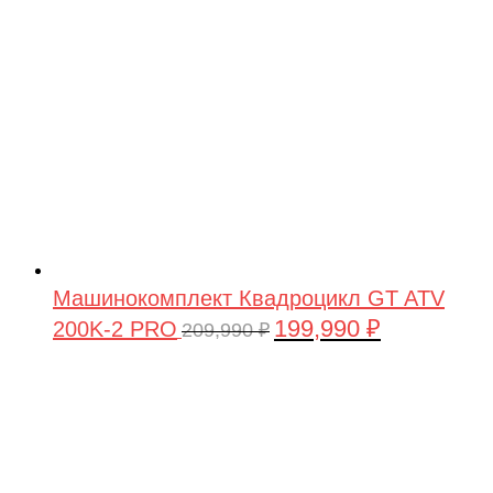
Машинокомплект Квадроцикл GT ATV
199,990
₽
200K-2 PRO
Первоначальная
Текущая
209,990
₽
цена
цена:
составляла
199,990 ₽.
209,990 ₽.