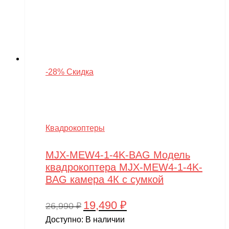
-28% Скидка
Квадрокоптеры
MJX-MEW4-1-4K-BAG Модель
квадрокоптера MJX-MEW4-1-4K-
BAG камера 4К с сумкой
19,490
₽
Первоначальная
Текущая
26,990
₽
цена
цена:
Доступно:
В наличии