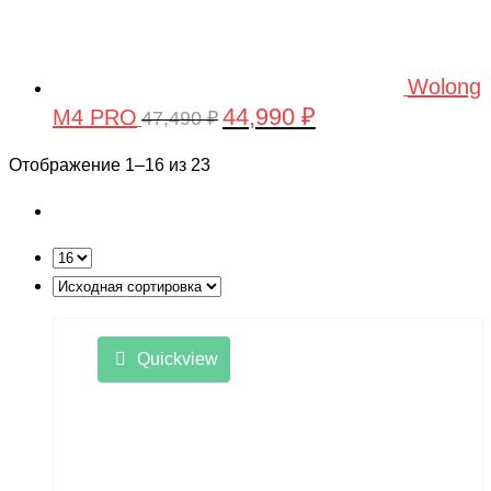
Wolong
44,990
₽
M4 PRO
Первоначальная
Текущая
47,490
₽
цена
цена:
Отображение 1–16 из 23
составляла
44,990 ₽.
47,490 ₽.
Quickview