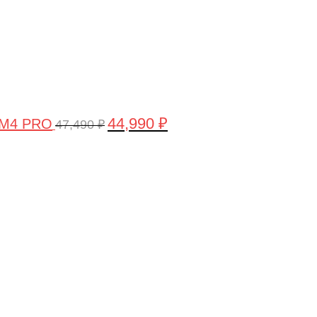
44,990
₽
 M4 PRO
47,490
₽
Первоначальная
Текущая
цена
цена:
составляла
58,990 ₽.
61,990 ₽.