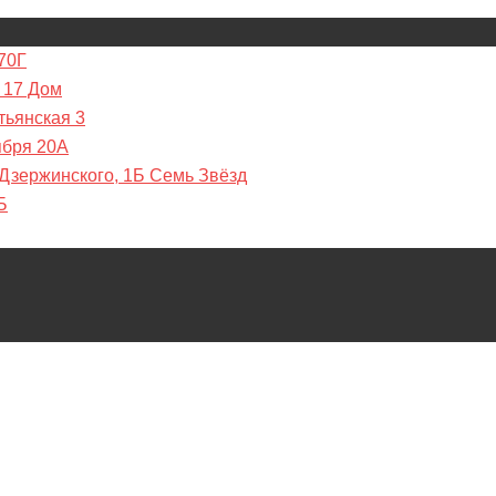
70Г
 17 Дом
тьянская 3
ября 20А
 Дзержинского, 1Б Семь Звёзд
Б