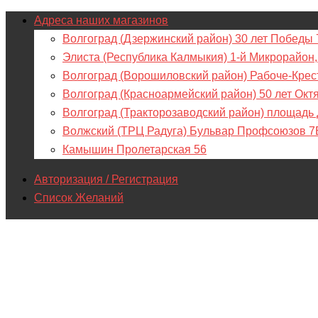
Адреса наших магазинов
Волгоград (Дзержинский район) 30 лет Победы 
Элиста (Республика Калмыкия) 1-й Микрорайон,
Волгоград (Ворошиловский район) Рабоче-Крес
Волгоград (Красноармейский район) 50 лет Окт
Волгоград (Тракторозаводский район) площадь
Волжский (ТРЦ Радуга) Бульвар Профсоюзов 7
Камышин Пролетарская 56
Авторизация / Регистрация
Список Желаний