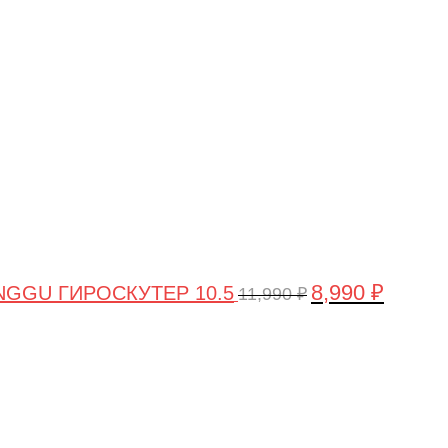
цена
цена:
составляла
8,990 ₽.
11,990 ₽.
8,990
₽
GGU ГИРОСКУТЕР 10.5
11,990
₽