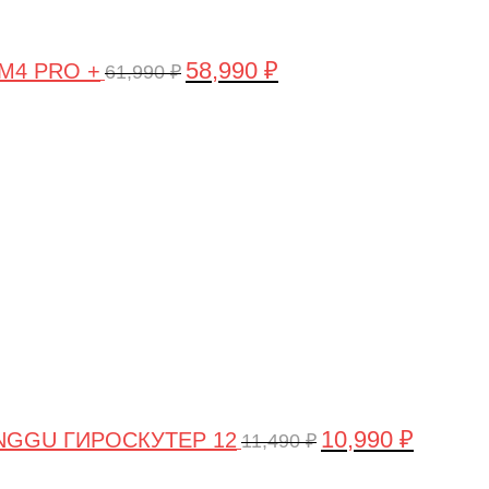
58,990
₽
 M4 PRO +
61,990
₽
Первоначальная
Текущая
цена
цена:
составляла
10,990 ₽.
11,490 ₽.
10,990
₽
NGGU ГИРОСКУТЕР 12
11,490
₽
Первоначальная
Текущая