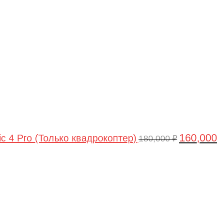
цена
составлял
180,000 ₽.
160,00
ic 4 Pro (Только квадрокоптер)
180,000
₽
Первоначальная
Текущая
цена
цена:
составляла
44,990 ₽.
47,490 ₽.