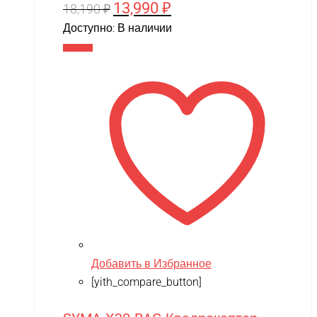
13,990
₽
Первоначальная
Текущая
18,190
₽
цена
цена:
Доступно:
В наличии
составляла
13,990 ₽.
В корзину
18,190 ₽.
Добавить в Избранное
[yith_compare_button]