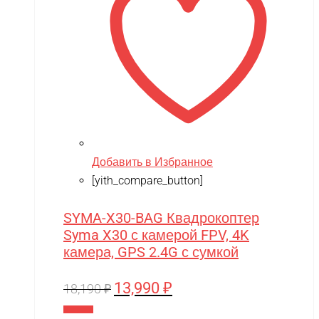
Добавить в Избранное
[yith_compare_button]
SYMA-X30-BAG Квадрокоптер
Syma X30 с камерой FPV, 4K
камера, GPS 2.4G с сумкой
13,990
₽
Первоначальная
Текущая
18,190
₽
цена
цена:
В корзину