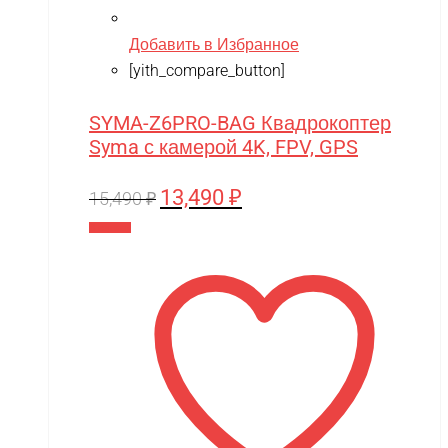
Добавить в Избранное
[yith_compare_button]
SYMA-Z6PRO-BAG Квадрокоптер
Syma с камерой 4K, FPV, GPS
13,490
₽
Первоначальная
Текущая
15,490
₽
цена
цена:
В корзину
составляла
13,490 ₽.
15,490 ₽.