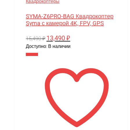
Квадрокоптеры
SYMA-Z6PRO-BAG Квадрокоптер
Syma с камерой 4K, FPV, GPS
13,490
₽
Первоначальная
Текущая
15,490
₽
цена
цена:
Доступно:
В наличии
составляла
13,490 ₽.
В корзину
15,490 ₽.