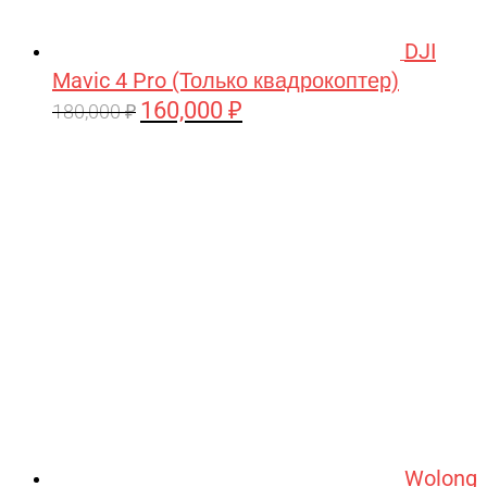
DJI
Mavic 4 Pro (Только квадрокоптер)
160,000
₽
Первоначальная
Текущая
180,000
₽
цена
цена:
составляла
160,000 ₽.
180,000 ₽.
Wolong