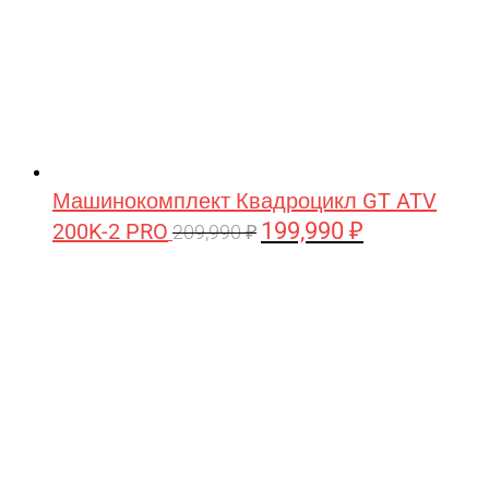
Машинокомплект Квадроцикл GT ATV
199,990
₽
200K-2 PRO
Первоначальная
Текущая
209,990
₽
цена
цена:
составляла
199,990 ₽.
209,990 ₽.