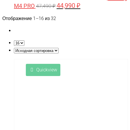
44,990
₽
M4 PRO
Первоначальная
Текущая
47,490
₽
цена
цена:
Отображение 1–16 из 32
составляла
44,990 ₽.
47,490 ₽.
Quickview