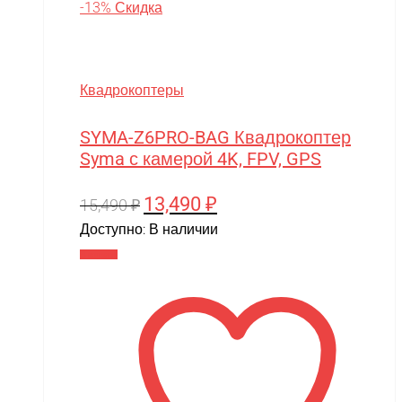
-13% Скидка
Квадрокоптеры
SYMA-Z6PRO-BAG Квадрокоптер
Syma с камерой 4K, FPV, GPS
13,490
₽
Первоначальная
Текущая
15,490
₽
цена
цена:
Доступно:
В наличии
составляла
13,490 ₽.
В корзину
15,490 ₽.