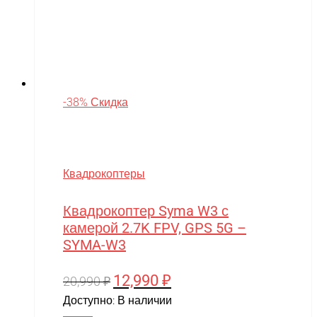
-38% Скидка
Квадрокоптеры
Квадрокоптер Syma W3 с
камерой 2.7K FPV, GPS 5G –
SYMA-W3
12,990
₽
Первоначальная
Текущая
20,990
₽
цена
цена:
Доступно:
В наличии
составляла
12,990 ₽.