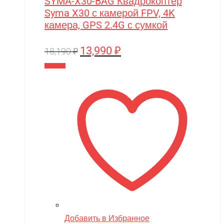
SYMA-X30-BAG Квадрокоптер
Syma X30 с камерой FPV, 4K
камера, GPS 2.4G с сумкой
13,990
₽
Первоначальная
Текущая
18,190
₽
цена
цена:
В корзину
составляла
13,990 ₽.
18,190 ₽.
Добавить в Избранное