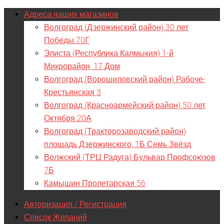
Адреса наших магазинов
Волгоград (Дзержинский район) 30 лет
Победы 70Г
Элиста (Республика Калмыкия) 1-й
Микрорайон, 17 Дом
Волгоград (Ворошиловский район) Рабоче-
Крестьянская 3
Волгоград (Красноармейский район) 50 лет
Октября 20А
Волгоград (Тракторозаводский район)
площадь Дзержинского, 1Б Семь Звёзд
Волжский (ТРЦ Радуга) Бульвар Профсоюзов
7Б
Камышин Пролетарская 56
Авторизация / Регистрация
Список Желаний