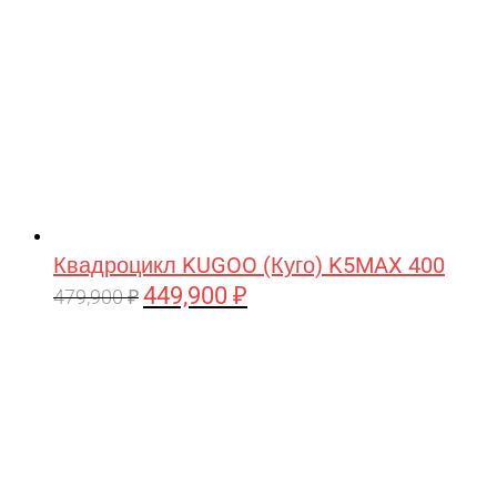
Квадроцикл KUGOO (Куго) K5MAX 400
449,900
₽
Первоначальная
Текущая
479,900
₽
цена
цена:
составляла
449,900 ₽.
479,900 ₽.