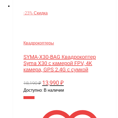
-23% Скидка
Квадрокоптеры
SYMA-X30-BAG Квадрокоптер
Syma X30 с камерой FPV, 4K
камера, GPS 2.4G с сумкой
13,990
₽
Первоначальная
Текущая
18,190
₽
цена
цена:
Доступно:
В наличии
составляла
13,990 ₽.
В корзину
18,190 ₽.