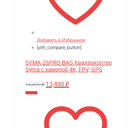
Добавить в Избранное
[yith_compare_button]
SYMA-Z6PRO-BAG Квадрокоптер
Syma с камерой 4K, FPV, GPS
13,490
₽
Первоначальная
Текущая
15,490
₽
цена
цена:
В корзину
составляла
13,490 ₽.
15,490 ₽.