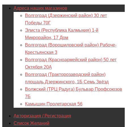
Адреса наших магазинов
Волгоград (Дзержинский район) 30 лет
Победы 70Г
Элиста (Республика Калмыкия) 1-й
Микрорайон, 17 Дом
Волгоград (Ворошиловский район) Рабоче-
Крестьянская 3
Волгоград (Красноармейский район) 50 лет
Октября 20А
Волгоград (Тракторозаводский район)
площадь Дзержинского, 1Б Семь Звёзд
Волжский (ТРЦ Радуга) Бульвар Профсоюзов
7Б
Камышин Пролетарская 56
Авторизация / Регистрация
Список Желаний