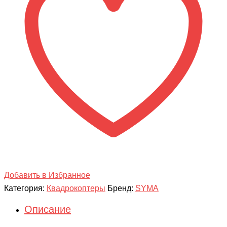
с
WIFI
FPV
камерой
-
SYMA-
Z4W
Добавить в Избранное
Категория:
Квадрокоптеры
Бренд:
SYMA
Описание