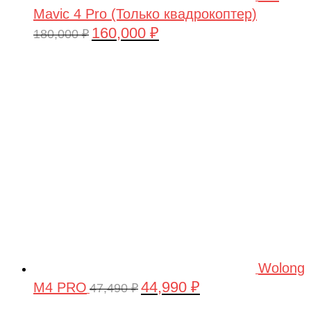
Mavic 4 Pro (Только квадрокоптер)
160,000
₽
Первоначальная
Текущая
180,000
₽
цена
цена:
составляла
160,000 ₽.
180,000 ₽.
Wolong
44,990
₽
M4 PRO
Первоначальная
Текущая
47,490
₽
цена
цена: