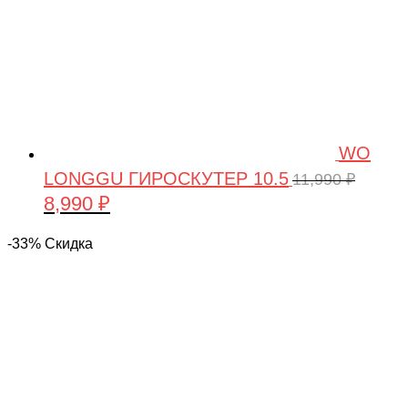
WO
LONGGU ГИРОСКУТЕР 10.5
11,990
₽
8,990
₽
Первоначальная
Текущая
цена
цена:
-33% Скидка
составляла
8,990 ₽.
11,990 ₽.