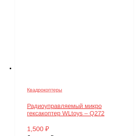
Квадрокоптеры
Радиоуправляемый микро
гексакоптер WLtoys – Q272
1,500
₽