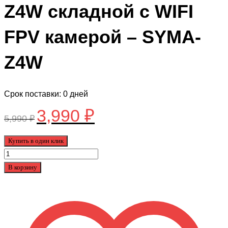
Z4W складной с WIFI
FPV камерой – SYMA-
Z4W
Срок поставки: 0 дней
3,990
₽
Первоначальная
Текущая
5,990
₽
цена
цена:
Купить в один клик
составляла
3,990 ₽.
Количество
5,990 ₽.
товара
В корзину
Квадрокоптер
Syma
Z4W
складной