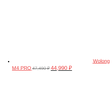
Wolong
44,990
₽
M4 PRO
Первоначальная
Текущая
47,490
₽
цена
цена:
составляла
44,990 ₽.
47,490 ₽.