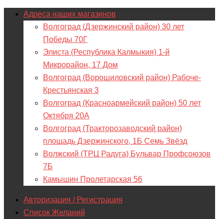
Адреса наших магазинов
Волгоград (Дзержинский район) 30 лет
Победы 70Г
Элиста (Республика Калмыкия) 1-й
Микрорайон, 17 Дом
Волгоград (Ворошиловский район) Рабоче-
Крестьянская 3
Волгоград (Красноармейский район) 50 лет
Октября 20А
Волгоград (Тракторозаводский район)
площадь Дзержинского, 1Б Семь Звёзд
Волжский (ТРЦ Радуга) Бульвар Профсоюзов
7Б
Камышин Пролетарская 56
Авторизация / Регистрация
Список Желаний