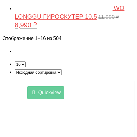
WO
LONGGU ГИРОСКУТЕР 10.5
11,990
₽
8,990
₽
Первоначальная
Текущая
цена
цена:
Отображение 1–16 из 504
составляла
8,990 ₽.
11,990 ₽.
Quickview