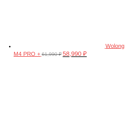
Wolong
58,990
₽
M4 PRO +
Первоначальная
Текущая
61,990
₽
цена
цена:
составляла
58,990 ₽.
61,990 ₽.