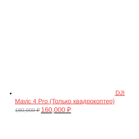
DJI
Mavic 4 Pro (Только квадрокоптер)
160,000
₽
Первоначальная
Текущая
180,000
₽
цена
цена:
составляла
160,000 ₽.
180,000 ₽.