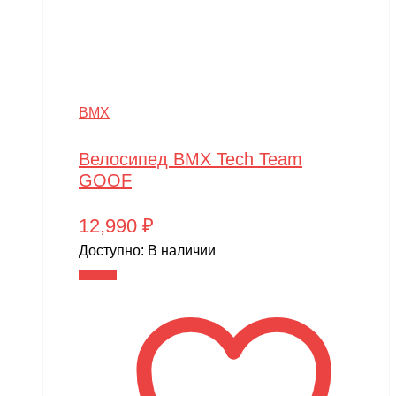
SkyRC
Slardar
SmartOne
BMX
Smer
Spard
Велосипед BMX Tech Team
GOOF
Standart
STELS
12,990
₽
SUR-RON
Доступно:
В наличии
В корзину
SYMA
Taigen
TAKOM
Tamiya