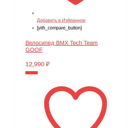
Phoenix Model
Pilage
Добавить в Избранное
Play-Doh
[yith_compare_button]
Power plant
Велосипед BMX Tech Team
PowerVision
GOOF
Progasi
12,990
₽
QIHUI
В корзину
Qike
Qunxing
RAMATTI
Rant
Rastar