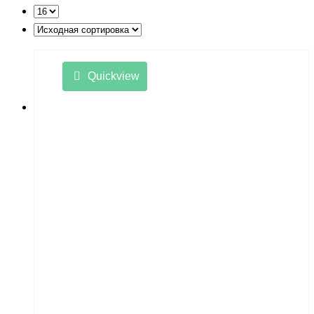
LishiToys
Little Sun
LongSen
Quickview
Losi
Maisto
Master Tools
Maverick
Mavic
Maytech
midway
MiniArt
MiniPro