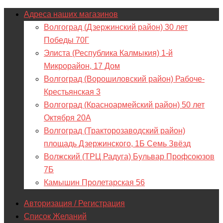
Адреса наших магазинов
Волгоград (Дзержинский район) 30 лет
Победы 70Г
Элиста (Республика Калмыкия) 1-й
Микрорайон, 17 Дом
Волгоград (Ворошиловский район) Рабоче-
Крестьянская 3
Волгоград (Красноармейский район) 50 лет
Октября 20А
Волгоград (Тракторозаводский район)
площадь Дзержинского, 1Б Семь Звёзд
Волжский (ТРЦ Радуга) Бульвар Профсоюзов
7Б
Камышин Пролетарская 56
Авторизация / Регистрация
Список Желаний