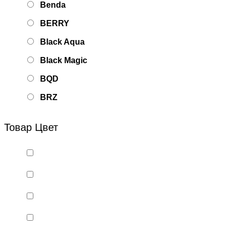
Benda
BERRY
Black Aqua
Black Magic
BQD
BRZ
Bsd Racing
Товар Цвет
BSQ
Bugatti
Cada Technics
CENNAM / Qileshi
CHENGHAO
Chi Lok Bo