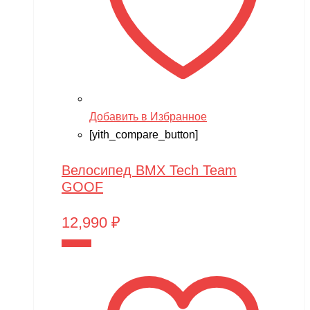
Team Associated
Team Orion
Technic
Techone
Tech team
Добавить в Избранное
Teddy bear
[yith_compare_button]
TGB
Велосипед BMX Tech Team
The Power of Team Magic
GOOF
Thunder Tiger
12,990
₽
TianShun
В корзину
TMBK
Torro
TRAXXAS