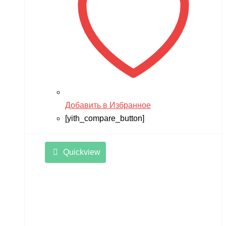
TRUMPETER
Tsinova
TWITTER
ULTRON
Vaterra
Добавить в Избранное
VBPower
[yith_compare_button]
Velocifero
Viper
Quickview
VMC
VolantexRC
Volteco
Voltrix