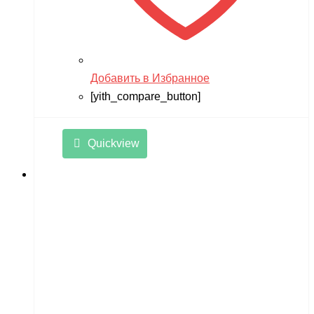
Razor
Remo Hobby
Revell
Добавить в Избранное
RiverToys
[yith_compare_button]
Robotime
Rutrike
Quickview
RWA
SDJIN-YING
Shipyard
SIBERTON
Siger
SJRC
Skyboard