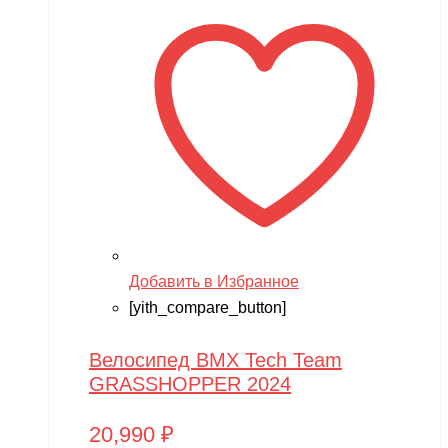
Xiaomi
XingBao
XIRO
XMX
YACOTA
YOKAMURA
Zaxboard
Zegan
Добавить в Избранное
ZEROTECH
[yith_compare_button]
ZhengGuang
Велосипед BMX Tech Team
Zhorya
GRASSHOPPER 2024
Zing
20,990
₽
ZING VINNI