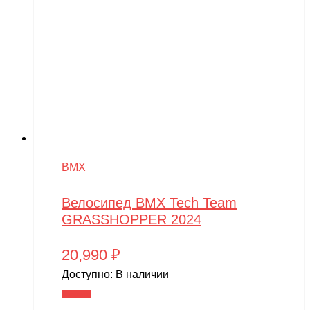
VTB
Walkera
Wellness
Wels
WHITE SIBERIA
Wingsland
Winter team
BMX
Winyea
Велосипед BMX Tech Team
WLTOYS
GRASSHOPPER 2024
Wolong
20,990
₽
WPL
Доступно:
В наличии
WXE
В корзину