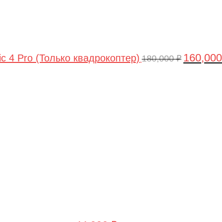
160,00
ic 4 Pro (Только квадрокоптер)
180,000
₽
Первоначальная
Текущая
цена
цена:
составляла
44,990 ₽.
47,490 ₽.