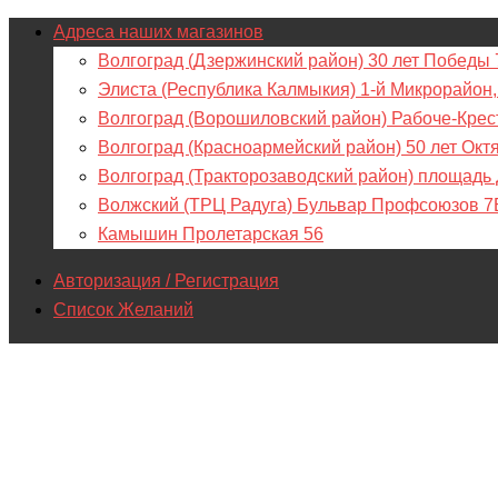
Адреса наших магазинов
Волгоград (Дзержинский район) 30 лет Победы 
Элиста (Республика Калмыкия) 1-й Микрорайон,
Волгоград (Ворошиловский район) Рабоче-Крес
Волгоград (Красноармейский район) 50 лет Окт
Волгоград (Тракторозаводский район) площадь
Волжский (ТРЦ Радуга) Бульвар Профсоюзов 7
Камышин Пролетарская 56
Авторизация / Регистрация
Список Желаний