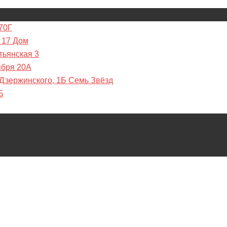
70Г
 17 Дом
тьянская 3
ября 20А
 Дзержинского, 1Б Семь Звёзд
Б