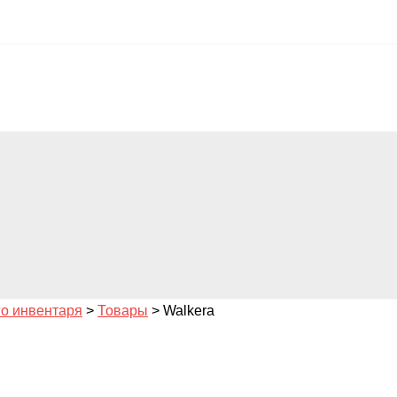
го инвентаря
>
Товары
>
Walkera