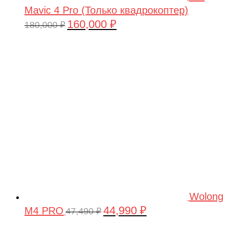
Mavic 4 Pro (Только квадрокоптер)
160,000
₽
Первоначальная
Текущая
180,000
₽
цена
цена:
составляла
160,000 ₽.
180,000 ₽.
Wolong
44,990
₽
M4 PRO
Первоначальная
Текущая
47,490
₽
цена
цена: