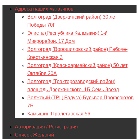
Адреса наших магазинов
Волгоград (Дзержинский район) 30 лет
Победы 70Г
Элиста (Республика Калмыкия) 1-й
Микрорайон, 17 Дом
Волгоград (Ворошиловский район) Рабоче-
Крестьянская 3
Волгоград (Красноармейский район) 50 лет
Октября 20А
Волгоград (Тракторозаводский район)
площадь Дзержинского, 1Б Семь Звёзд
Волжский (ТРЦ Радуга) Бульвар Профсоюзов
7Б
Камышин Пролетарская 56
Авторизация / Регистрация
Список Желаний