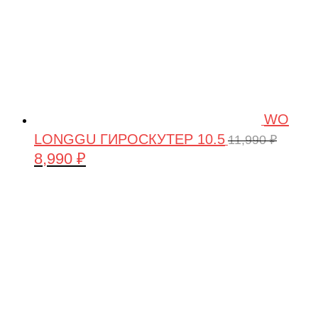
WO
LONGGU ГИРОСКУТЕР 10.5
11,990
₽
8,990
₽
Первоначальная
Текущая
цена
цена:
составляла
8,990 ₽.
11,990 ₽.