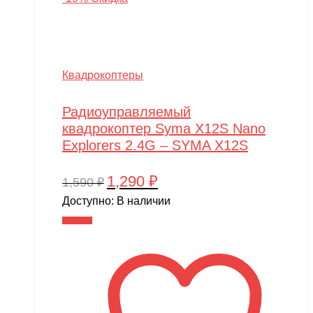
Квадрокоптеры
Радиоуправляемый
квадрокоптер Syma X12S Nano
Explorers 2.4G – SYMA X12S
1,290
₽
Первоначальная
Текущая
1,590
₽
цена
цена:
Доступно:
В наличии
составляла
1,290 ₽.
В корзину
1,590 ₽.