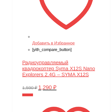
Добавить в Избранное
[yith_compare_button]
Радиоуправляемый
квадрокоптер Syma X12S Nano
Explorers 2.4G – SYMA X12S
1,290
₽
Первоначальная
Текущая
1,590
₽
цена
цена:
В корзину
составляла
1,290 ₽.
1,590 ₽.