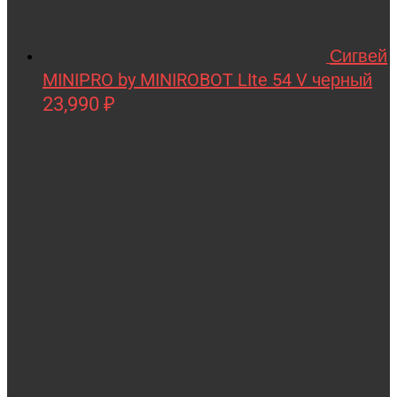
QIHUI
Сигвей
Qike
MINIPRO by MINIROBOT LIte 54 V черный
Qunxing
23,990
₽
RAMATTI
Rant
Rastar
Razor
Remo Hobby
Revell
RiverToys
Robotime
Rutrike