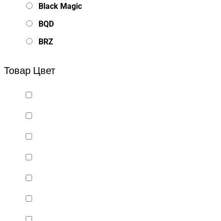
Black Magic
BQD
BRZ
Bsd Racing
Товар Цвет
BSQ
Bugatti
Cada Technics
CENNAM / Qileshi
CHENGHAO
Chi Lok Bo
DELTA
DJI
DMD