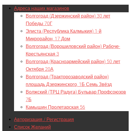
Адреса наших магазинов
Волгоград (Дзержинский район) 30 лет
Победы 70Г
Элиста (Республика Калмыкия) 1-й
Микрорайон, 17 Дом
Волгоград (Ворошиловский район) Рабоче-
Крестьянская 3
Волгоград (Красноармейский район) 50 лет
Октября 20А
Волгоград (Тракторозаводский район)
площадь Дзержинского, 1Б Семь Звёзд
Волжский (ТРЦ Радуга) Бульвар Профсоюзов
7Б
Камышин Пролетарская 56
Авторизация / Регистрация
Список Желаний