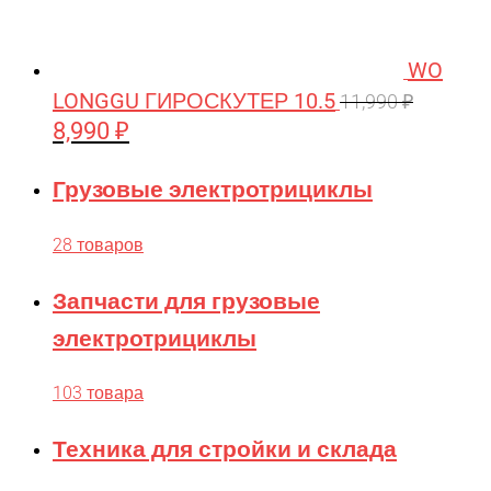
KUGOO
KYOSHO
WO
LanXiang
LONGGU ГИРОСКУТЕР 10.5
11,990
₽
Legacy
8,990
₽
Первоначальная
Текущая
цена
цена:
Leisger
Грузовые электротрициклы
составляла
8,990 ₽.
Lemmo
11,990 ₽.
Lepin Technics
28 товаров
LishiToys
Запчасти для грузовые
Little Sun
электротрициклы
LongSen
103 товара
Losi
Maisto
Техника для стройки и склада
Master Tools