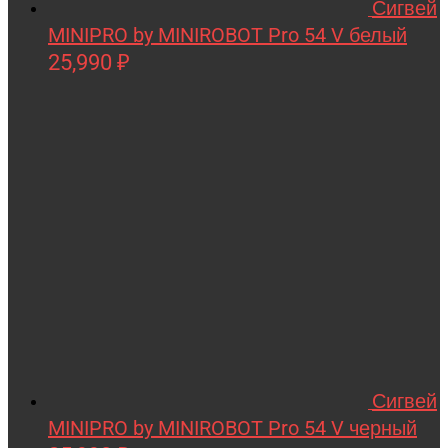
Сигвей
RWA
MINIPRO by MINIROBOT Pro 54 V белый
SDJIN-YING
25,990
₽
Shipyard
SIBERTON
Siger
SJRC
Skyboard
SkyRC
Slardar
SmartOne
Smer
Сигвей
Spard
MINIPRO by MINIROBOT Pro 54 V черный
Standart