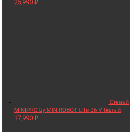
25,990
₽
STELS
SUR-RON
SYMA
Taigen
TAKOM
Tamiya
Team Associated
Team Orion
Technic
Сигвей
Techone
MINIPRO by MINIROBOT LIte 36 V белый
Tech team
17,990
₽
Teddy bear