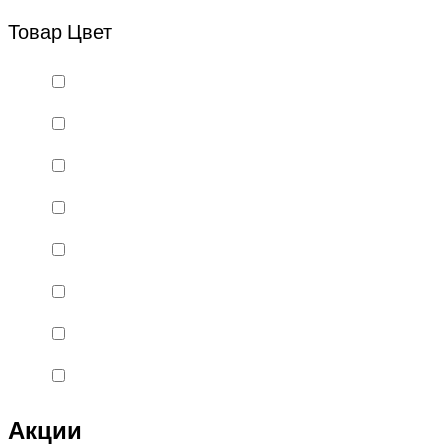
Bsd Racing
Товар Цвет
BSQ
Bugatti
Cada Technics
CENNAM / Qileshi
CHENGHAO
Chi Lok Bo
DELTA
DJI
DMD
Double Eagle
Double Eagle Man
Акции
DRAGON