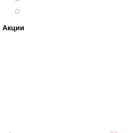
Double Eagle
Double Eagle Man
Акции
DRAGON
Dualtron
Eastern Express
ECX
ELTRECO
Evo Stunt
FAVORIT
Feilong
feilun
Freewing