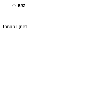
BRZ
Bsd Racing
BSQ
Товар Цвет
Bugatti
Cada Technics
CENNAM / Qileshi
CHENGHAO
Chi Lok Bo
DELTA
DJI
DMD
Double Eagle