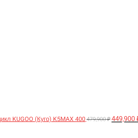
Первонача
цена
составляла
479,900 ₽.
449,900
икл KUGOO (Куго) K5MAX 400
479,900
₽