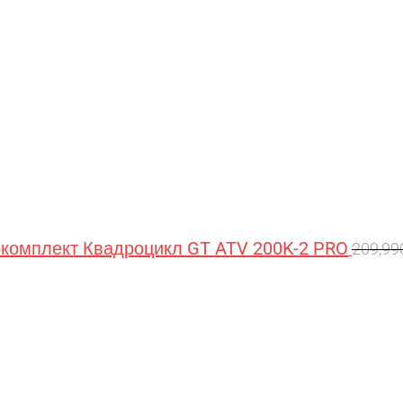
омплект Квадроцикл GT ATV 200K-2 PRO
209,9
Перв
цена
сост
209,9