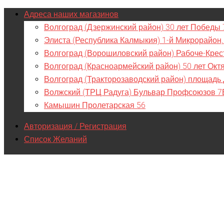
Адреса наших магазинов
Волгоград (Дзержинский район) 30 лет Победы 
Элиста (Республика Калмыкия) 1-й Микрорайон,
Волгоград (Ворошиловский район) Рабоче-Крес
Волгоград (Красноармейский район) 50 лет Окт
Волгоград (Тракторозаводский район) площадь
Волжский (ТРЦ Радуга) Бульвар Профсоюзов 7
Камышин Пролетарская 56
Авторизация / Регистрация
Список Желаний