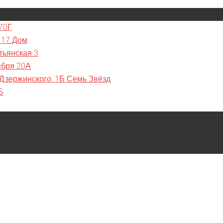
70Г
 17 Дом
тьянская 3
ября 20А
 Дзержинского, 1Б Семь Звёзд
Б