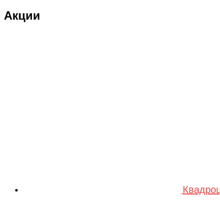
Double Eagle Man
Акции
DRAGON
Dualtron
Eastern Express
ECX
ELTRECO
Evo Stunt
FAVORIT
Feilong
feilun
Freewing
Квадроц
Fullymax
FUTAI