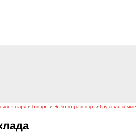
о инвентаря
>
Товары
>
Электротранспорт
>
Грузовая комме
клада