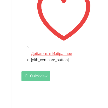
TMBK
Torro
TRAXXAS
TRUMPETER
Tsinova
TWITTER
Добавить в Избранное
[yith_compare_button]
ULTRON
Vaterra
Quickview
VBPower
Velocifero
Viper
VMC