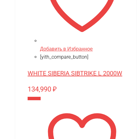
NVision
OAS
One Star
Phoenix Model
Добавить в Избранное
Pilage
[yith_compare_button]
Play-Doh
WHITE SIBERIA SIBTRIKE L 2000W
Power plant
PowerVision
134,990
₽
Progasi
В корзину
QIHUI
Qike
Qunxing