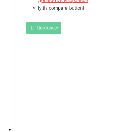
Добавить в Избранное
[yith_compare_button]
Quickview