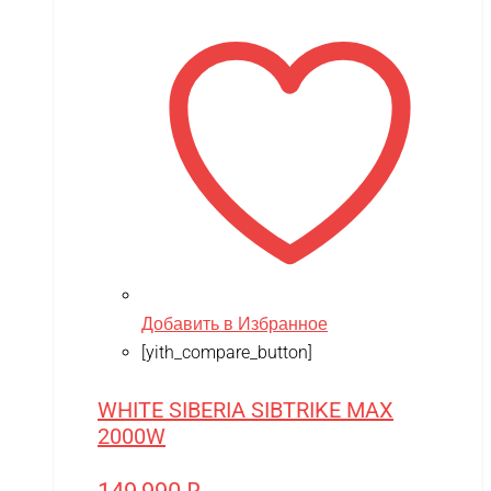
Wolong
WPL
WXE
Xiaomi
XingBao
XIRO
XMX
YACOTA
YOKAMURA
Добавить в Избранное
[yith_compare_button]
Zaxboard
Zegan
WHITE SIBERIA SIBTRIKE MAX
2000W
ZEROTECH
ZhengGuang