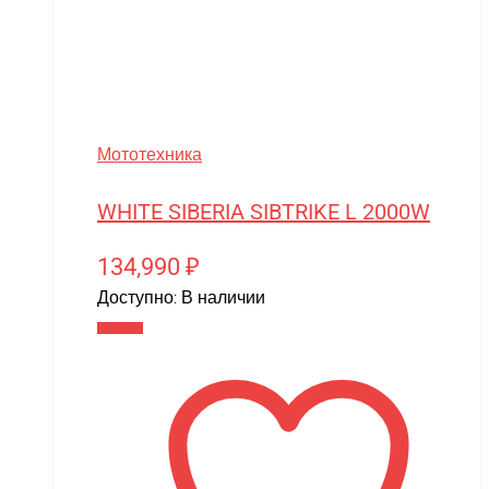
midway
MiniArt
MiniPro
MIRAGE-PNP
Мототехника
MJX
Motoland
WHITE SIBERIA SIBTRIKE L 2000W
MR.Hobby
134,990
₽
MX
Доступно:
В наличии
MYTOY
В корзину
MZ(Meizhi)
Nika
Nine Eagles
Novatrack