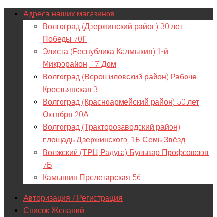
Адреса наших магазинов
Волгоград (Дзержинский район) 30 лет
Победы 70Г
Элиста (Республика Калмыкия) 1-й
Микрорайон, 17 Дом
Волгоград (Ворошиловский район) Рабоче-
Крестьянская 3
Волгоград (Красноармейский район) 50 лет
Октября 20А
Волгоград (Тракторозаводский район)
площадь Дзержинского, 1Б Семь Звёзд
Волжский (ТРЦ Радуга) Бульвар Профсоюзов
7Б
Камышин Пролетарская 56
Авторизация / Регистрация
Список Желаний