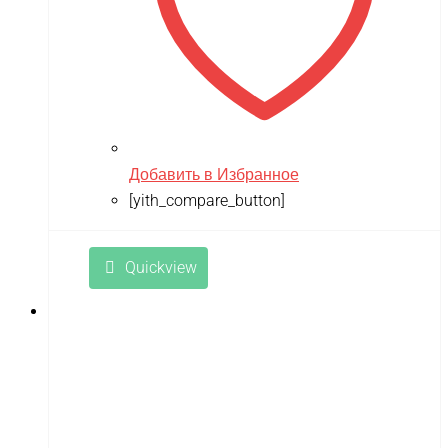
RAMATTI
Rant
Rastar
Razor
Remo Hobby
Добавить в Избранное
Revell
[yith_compare_button]
RiverToys
Robotime
Quickview
Rutrike
RWA
SDJIN-YING
Shipyard
SIBERTON