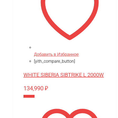
Taigen
TAKOM
Tamiya
Team Associated
Team Orion
Technic
Добавить в Избранное
Techone
[yith_compare_button]
Tech team
WHITE SIBERIA SIBTRIKE L 2000W
Teddy bear
134,990
₽
TGB
В корзину
The Power of Team Magic
Thunder Tiger
TianShun