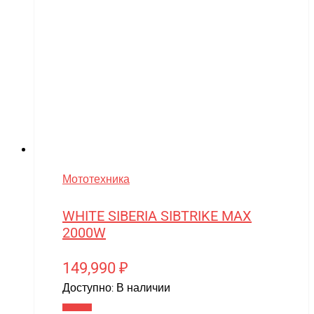
VolantexRC
Volteco
Voltrix
VTB
Walkera
Wellness
Wels
Мототехника
WHITE SIBERIA
WHITE SIBERIA SIBTRIKE MAX
Wingsland
2000W
Winter team
Winyea
149,990
₽
Доступно:
В наличии
WLTOYS
В корзину