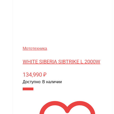
Siger
SJRC
Skyboard
SkyRC
Slardar
Мототехника
SmartOne
WHITE SIBERIA SIBTRIKE L 2000W
Smer
Spard
134,990
₽
Standart
Доступно:
В наличии
В корзину
STELS
SUR-RON
SYMA