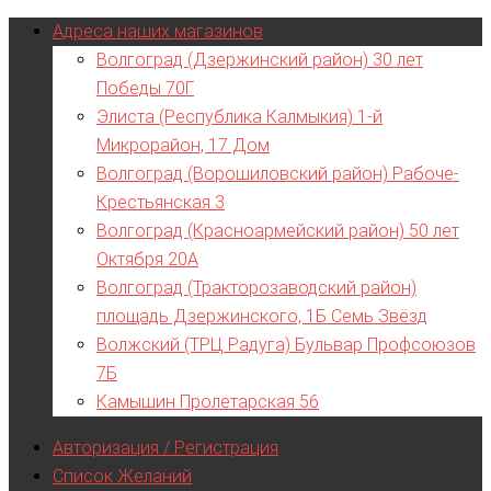
Адреса наших магазинов
Волгоград (Дзержинский район) 30 лет
Победы 70Г
Элиста (Республика Калмыкия) 1-й
Микрорайон, 17 Дом
Волгоград (Ворошиловский район) Рабоче-
Крестьянская 3
Волгоград (Красноармейский район) 50 лет
Октября 20А
Волгоград (Тракторозаводский район)
площадь Дзержинского, 1Б Семь Звёзд
Волжский (ТРЦ Радуга) Бульвар Профсоюзов
7Б
Камышин Пролетарская 56
Авторизация / Регистрация
Список Желаний