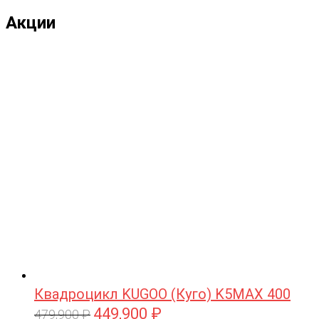
Акции
Квадроцикл KUGOO (Куго) K5MAX 400
449,900
₽
Первоначальная
Текущая
479,900
₽