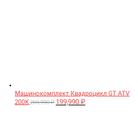
209,990 ₽.
Машинокомплект Квадроцикл GT ATV
199,990
₽
200K
Первоначальная
Текущая
209,990
₽
цена
цена:
составляла
199,990 ₽.
209,990 ₽.