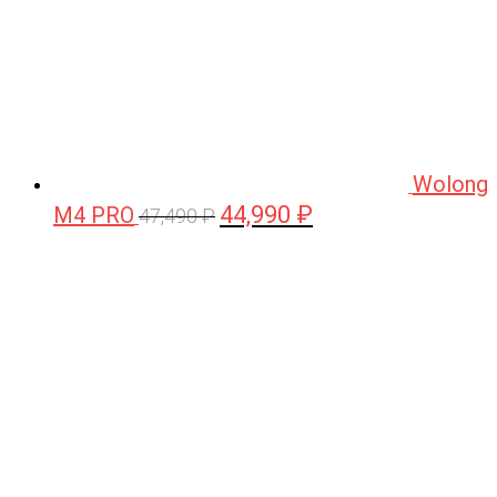
Wolong
44,990
₽
M4 PRO
Первоначальная
Текущая
47,490
₽
цена
цена:
составляла
44,990 ₽.
47,490 ₽.