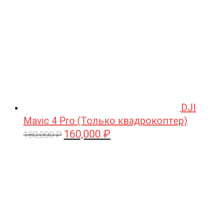
DJI
Mavic 4 Pro (Только квадрокоптер)
160,000
₽
Первоначальная
Текущая
180,000
₽
цена
цена:
составляла
160,000 ₽.
180,000 ₽.