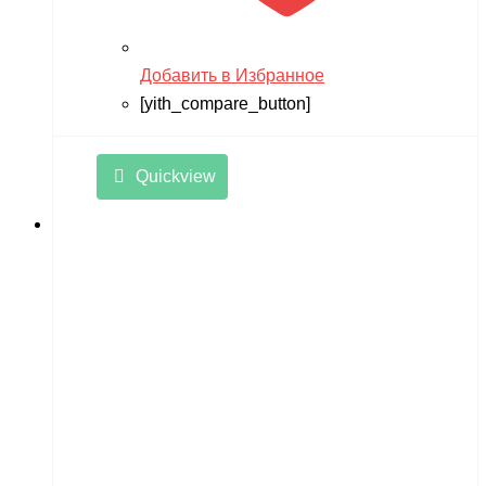
Remo Hobby
Revell
Добавить в Избранное
RiverToys
[yith_compare_button]
Robotime
Rutrike
Quickview
RWA
SDJIN-YING
Shipyard
SIBERTON
Siger
SJRC
Skyboard
SkyRC