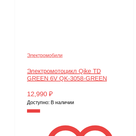
Walkera
Wellness
Wels
WHITE SIBERIA
Wingsland
Электромобили
Winter team
Winyea
Электромотоцикл Qike TD
GREEN 6V QK-3058-GREEN
WLTOYS
Wolong
12,990
₽
WPL
Доступно:
В наличии
В корзину
WXE
Xiaomi
XingBao