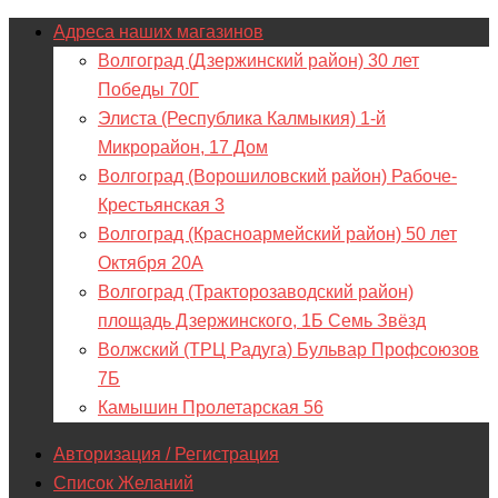
Адреса наших магазинов
Волгоград (Дзержинский район) 30 лет
Победы 70Г
Элиста (Республика Калмыкия) 1-й
Микрорайон, 17 Дом
Волгоград (Ворошиловский район) Рабоче-
Крестьянская 3
Волгоград (Красноармейский район) 50 лет
Октября 20А
Волгоград (Тракторозаводский район)
площадь Дзержинского, 1Б Семь Звёзд
Волжский (ТРЦ Радуга) Бульвар Профсоюзов
7Б
Камышин Пролетарская 56
Авторизация / Регистрация
Список Желаний