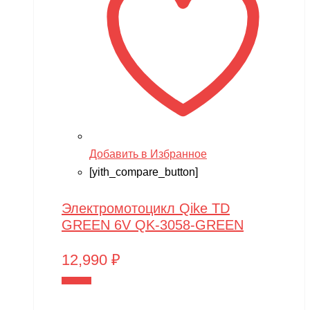
XIRO
XMX
YACOTA
YOKAMURA
Zaxboard
Zegan
Добавить в Избранное
ZEROTECH
[yith_compare_button]
ZhengGuang
Электромотоцикл Qike TD
Zhorya
GREEN 6V QK-3058-GREEN
Zing
12,990
₽
ZING VINNI
В корзину
ZLATEK