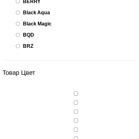
BERRY
Black Aqua
Black Magic
BQD
BRZ
Bsd Racing
BSQ
Товар Цвет
Bugatti
Cada Technics
CENNAM / Qileshi
CHENGHAO
Chi Lok Bo
DELTA