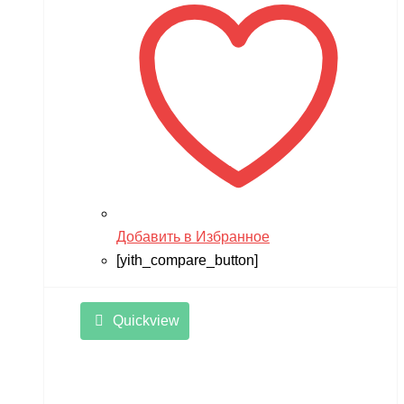
Zvezda
Мишутка
Моделист
Орто-пазл
Таврида
Тимка
Добавить в Избранное
[yith_compare_button]
Quickview