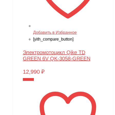
Team Orion
Technic
Techone
Tech team
Добавить в Избранное
[yith_compare_button]
Teddy bear
TGB
Электромотоцикл Qike TD
The Power of Team Magic
GREEN 6V QK-3058-GREEN
Thunder Tiger
12,990
₽
TianShun
В корзину
TMBK
Torro
TRAXXAS
TRUMPETER