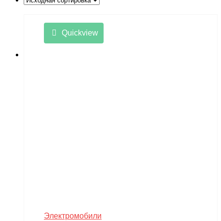
Little Sun
LongSen
Quickview
Losi
Maisto
Master Tools
Maverick
Mavic
Maytech
midway
MiniArt
MiniPro
MIRAGE-PNP
Электромобили