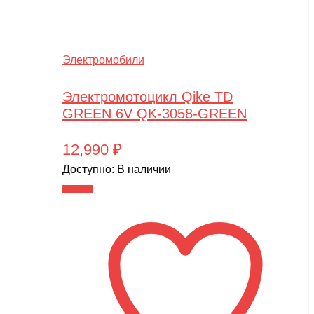
Slardar
SmartOne
Электромобили
Smer
Spard
Электромотоцикл Qike TD
GREEN 6V QK-3058-GREEN
Standart
STELS
12,990
₽
SUR-RON
Доступно:
В наличии
В корзину
SYMA
Taigen
TAKOM
Tamiya
Team Associated