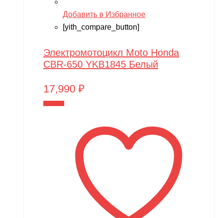
Pilage
Добавить в Избранное
[yith_compare_button]
Play-Doh
Power plant
Электромотоцикл Moto Honda
PowerVision
CBR-650 YKB1845 Белый
Progasi
17,990
₽
QIHUI
В корзину
Qike
Qunxing
RAMATTI
Rant
Rastar
Razor