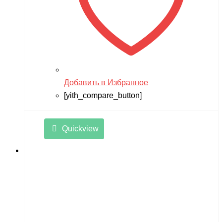
Tsinova
TWITTER
ULTRON
Vaterra
Добавить в Избранное
VBPower
[yith_compare_button]
Velocifero
Viper
Quickview
VMC
VolantexRC
Volteco
Voltrix
VTB