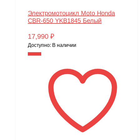
MJX
Motoland
Электромотоцикл Moto Honda
CBR-650 YKB1845 Белый
MR.Hobby
MX
17,990
₽
MYTOY
Доступно:
В наличии
В корзину
MZ(Meizhi)
Nika
Nine Eagles
Novatrack
NVision
OAS
One Star
Phoenix Model