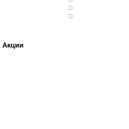
DJI
DMD
Double Eagle
Double Eagle Man
Акции
DRAGON
Dualtron
Eastern Express
ECX
ELTRECO
Evo Stunt
FAVORIT
Feilong