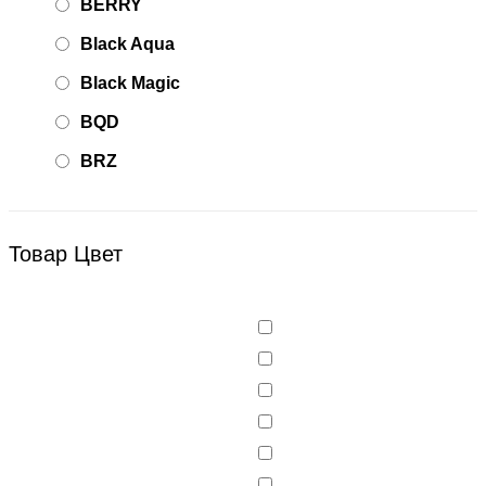
BERRY
Black Aqua
Black Magic
BQD
BRZ
Bsd Racing
BSQ
Товар Цвет
Bugatti
Cada Technics
CENNAM / Qileshi
CHENGHAO
Chi Lok Bo
DELTA