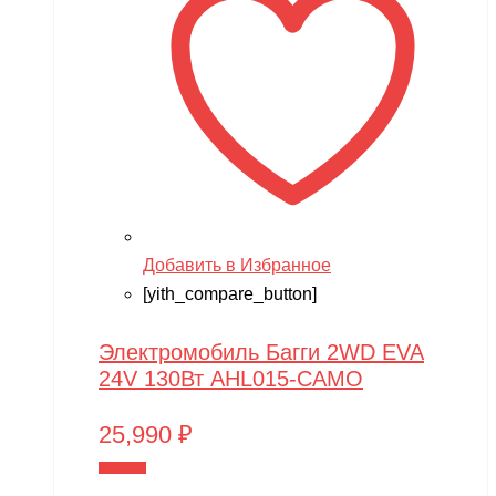
XIRO
XMX
YACOTA
YOKAMURA
Zaxboard
Zegan
Добавить в Избранное
ZEROTECH
[yith_compare_button]
ZhengGuang
Электромобиль Багги 2WD EVA
Zhorya
24V 130Вт AHL015-CAMO
Zing
25,990
₽
ZING VINNI
В корзину
ZLATEK