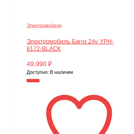
Slardar
SmartOne
Электромобили
Smer
Spard
Электромобиль Багги 24v YPH-
6172-BLACK
Standart
STELS
49,990
₽
SUR-RON
Доступно:
В наличии
В корзину
SYMA
Taigen
TAKOM
Tamiya
Team Associated