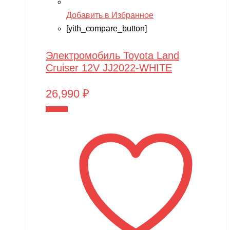
Pilage
Добавить в Избранное
[yith_compare_button]
Play-Doh
Power plant
Электромобиль Toyota Land
PowerVision
Cruiser 12V JJ2022-WHITE
Progasi
26,990
₽
QIHUI
В корзину
Qike
Qunxing
RAMATTI
Rant
Rastar
Razor