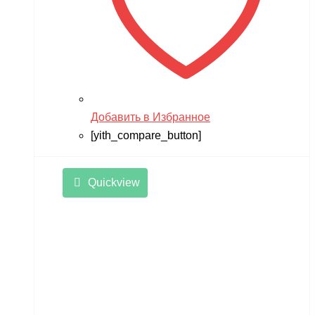
Tsinova
TWITTER
ULTRON
Vaterra
Добавить в Избранное
VBPower
[yith_compare_button]
Velocifero
Viper
Quickview
VMC
VolantexRC
Volteco
Voltrix
VTB