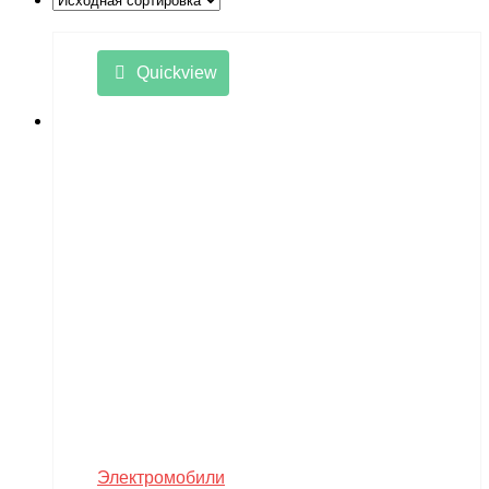
Little Sun
LongSen
Quickview
Losi
Maisto
Master Tools
Maverick
Mavic
Maytech
midway
MiniArt
MiniPro
MIRAGE-PNP
Электромобили