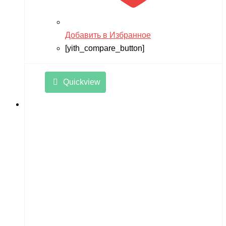
Remo Hobby
Revell
Добавить в Избранное
RiverToys
[yith_compare_button]
Robotime
Rutrike
Quickview
RWA
SDJIN-YING
Shipyard
SIBERTON
Siger
SJRC
Skyboard
SkyRC