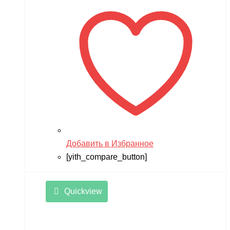
Zvezda
Мишутка
Моделист
Орто-пазл
Таврида
Тимка
Добавить в Избранное
[yith_compare_button]
Quickview