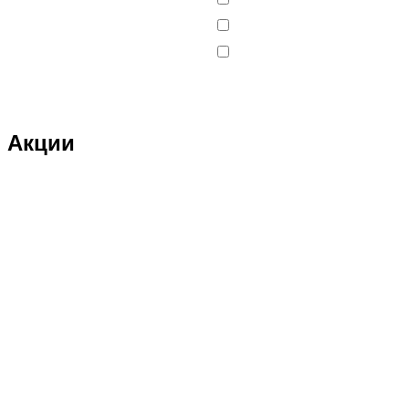
DJI
DMD
Double Eagle
Double Eagle Man
Акции
DRAGON
Dualtron
Eastern Express
ECX
ELTRECO
Evo Stunt
FAVORIT
Feilong