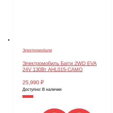
Walkera
Wellness
Wels
WHITE SIBERIA
Wingsland
Winter team
Электромобили
Winyea
Электромобиль Багги 2WD EVA
WLTOYS
24V 130Вт AHL015-CAMO
Wolong
25,990
₽
WPL
Доступно:
В наличии
WXE
В корзину
Xiaomi
XingBao