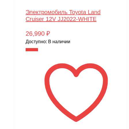
MJX
Motoland
Электромобиль Toyota Land
Cruiser 12V JJ2022-WHITE
MR.Hobby
MX
26,990
₽
MYTOY
Доступно:
В наличии
В корзину
MZ(Meizhi)
Nika
Nine Eagles
Novatrack
NVision
OAS
One Star
Phoenix Model