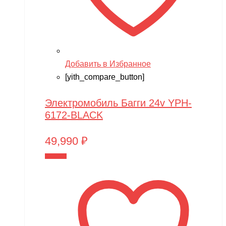
Team Orion
Technic
Techone
Tech team
Добавить в Избранное
[yith_compare_button]
Teddy bear
TGB
Электромобиль Багги 24v YPH-
The Power of Team Magic
6172-BLACK
Thunder Tiger
49,990
₽
TianShun
В корзину
TMBK
Torro
TRAXXAS
TRUMPETER