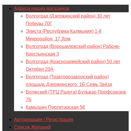
Адреса наших магазинов
Волгоград (Дзержинский район) 30 лет
Победы 70Г
Элиста (Республика Калмыкия) 1-й
Микрорайон, 17 Дом
Волгоград (Ворошиловский район) Рабоче-
Крестьянская 3
Волгоград (Красноармейский район) 50 лет
Октября 20А
Волгоград (Тракторозаводский район)
площадь Дзержинского, 1Б Семь Звёзд
Волжский (ТРЦ Радуга) Бульвар Профсоюзов
7Б
Камышин Пролетарская 56
Авторизация / Регистрация
Список Желаний