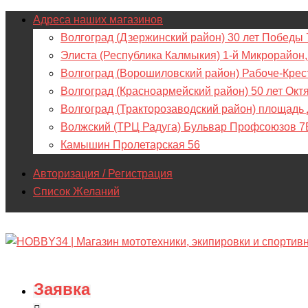
Адреса наших магазинов
Волгоград (Дзержинский район) 30 лет Победы 
Элиста (Республика Калмыкия) 1-й Микрорайон,
Волгоград (Ворошиловский район) Рабоче-Крес
Волгоград (Красноармейский район) 50 лет Окт
Волгоград (Тракторозаводский район) площадь
Волжский (ТРЦ Радуга) Бульвар Профсоюзов 7
Камышин Пролетарская 56
Авторизация / Регистрация
Список Желаний
Заявка