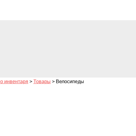
го инвентаря
>
Товары
>
Велосипеды