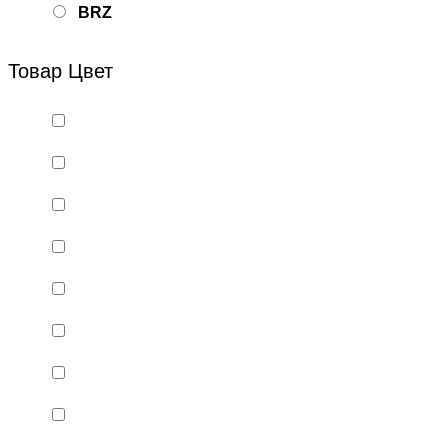
BRZ
Bsd Racing
Товар Цвет
BSQ
Bugatti
Cada Technics
CENNAM / Qileshi
CHENGHAO
Chi Lok Bo
DELTA
DJI
DMD
Double Eagle
Double Eagle Man