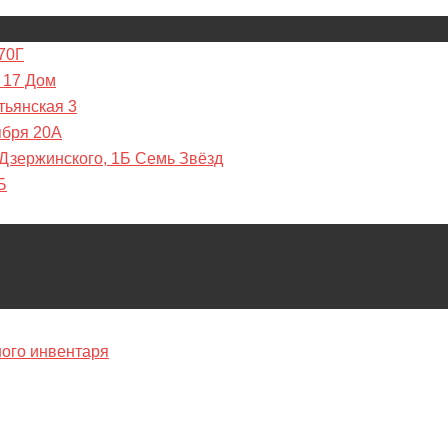
70Г
 17 Дом
тьянская 3
ября 20А
 Дзержинского, 1Б Семь Звёзд
Б