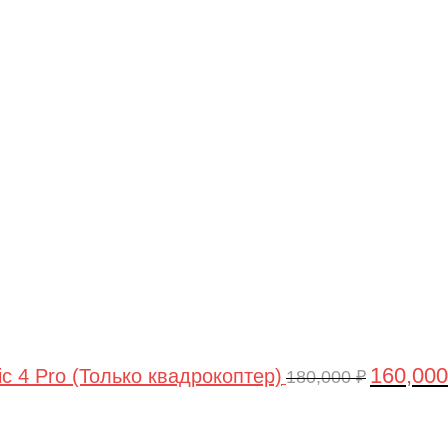
Первонач
цена
составлял
180,000 ₽.
160,00
ic 4 Pro (Только квадрокоптер)
180,000
₽
Первоначальная
Текущая
цена
цена: