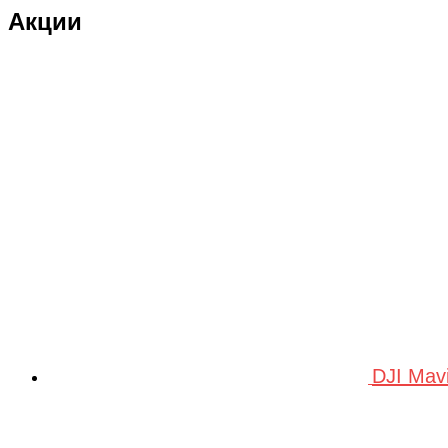
Акции
DRAGON
Dualtron
Eastern Express
ECX
ELTRECO
Evo Stunt
FAVORIT
Feilong
feilun
Freewing
DJI Mav
Fullymax
FUTAI