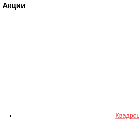
Акции
DRAGON
Dualtron
Eastern Express
ECX
ELTRECO
Evo Stunt
FAVORIT
Feilong
feilun
Freewing
Квадроц
Fullymax
FUTAI