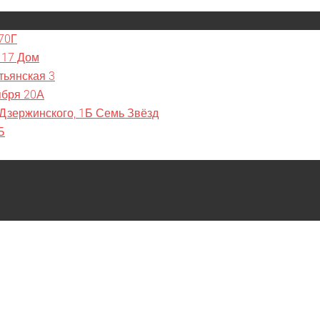
70Г
 17 Дом
тьянская 3
ября 20А
 Дзержинского, 1Б Семь Звёзд
Б