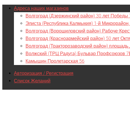
Адреса наших магазинов
Волгоград (Дзержинский район) 30 лет Победы 
Элиста (Республика Калмыкия) 1-й Микрорайон,
Волгоград (Ворошиловский район) Рабоче-Крес
Волгоград (Красноармейский район) 50 лет Окт
Волгоград (Тракторозаводский район) площадь
Волжский (ТРЦ Радуга) Бульвар Профсоюзов 7
Камышин Пролетарская 56
Авторизация / Регистрация
Список Желаний