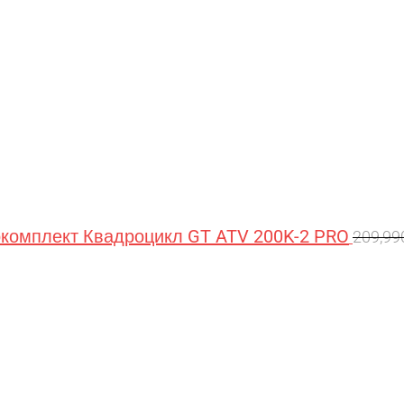
омплект Квадроцикл GT ATV 200K-2 PRO
209,9
Перв
цена
сост
209,9