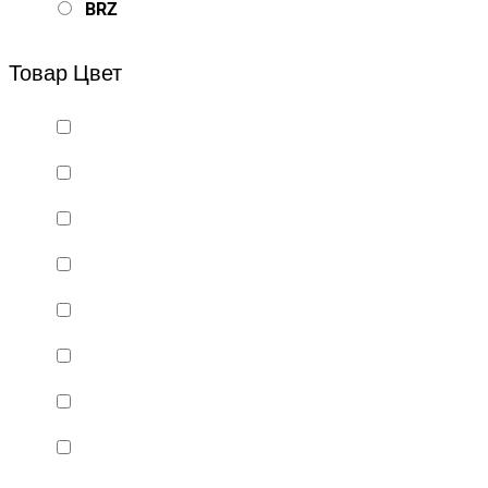
BRZ
Bsd Racing
Товар Цвет
BSQ
Bugatti
Cada Technics
CENNAM / Qileshi
CHENGHAO
Chi Lok Bo
DELTA
DJI
DMD
Double Eagle
Double Eagle Man