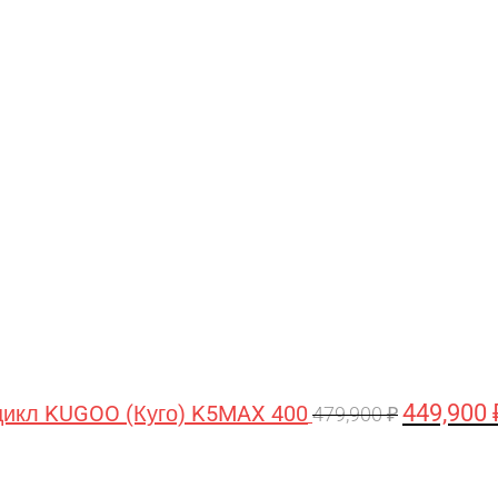
Первонача
цена
составляла
479,900 ₽.
449,900
икл KUGOO (Куго) K5MAX 400
479,900
₽