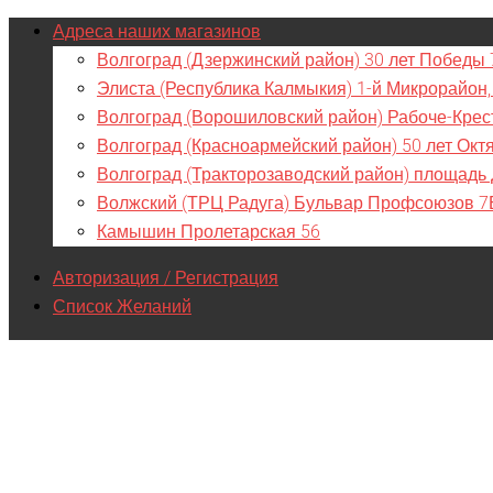
Адреса наших магазинов
Волгоград (Дзержинский район) 30 лет Победы 
Элиста (Республика Калмыкия) 1-й Микрорайон,
Волгоград (Ворошиловский район) Рабоче-Крес
Волгоград (Красноармейский район) 50 лет Окт
Волгоград (Тракторозаводский район) площадь
Волжский (ТРЦ Радуга) Бульвар Профсоюзов 7
Камышин Пролетарская 56
Авторизация / Регистрация
Список Желаний