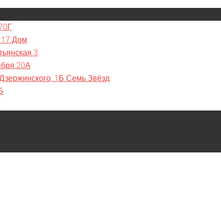
70Г
 17 Дом
тьянская 3
ября 20А
 Дзержинского, 1Б Семь Звёзд
Б