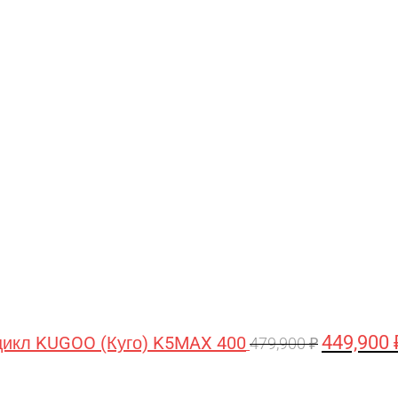
Первонача
цена
составляла
479,900 ₽.
449,900
икл KUGOO (Куго) K5MAX 400
479,900
₽