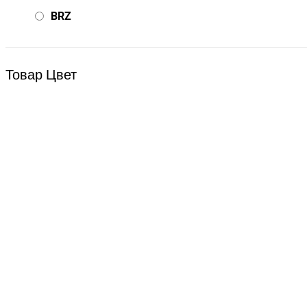
BRZ
Bsd Racing
BSQ
Товар Цвет
Bugatti
Cada Technics
CENNAM / Qileshi
CHENGHAO
Chi Lok Bo
DELTA
DJI
DMD
Double Eagle