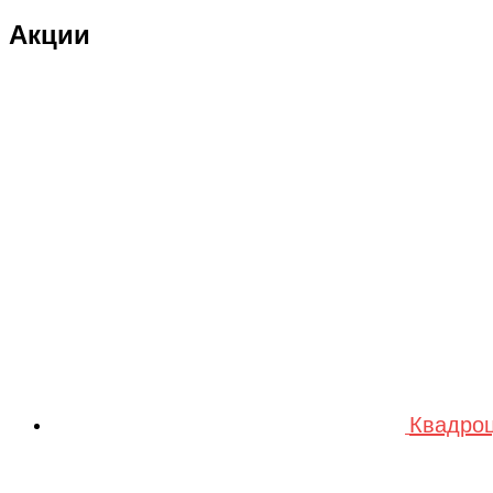
Double Eagle Man
Акции
DRAGON
Dualtron
Eastern Express
ECX
ELTRECO
Evo Stunt
FAVORIT
Feilong
feilun
Freewing
Квадроц
Fullymax
FUTAI