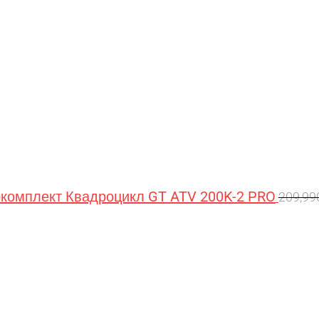
омплект Квадроцикл GT ATV 200K-2 PRO
209,9
Перв
цена
сост
209,9