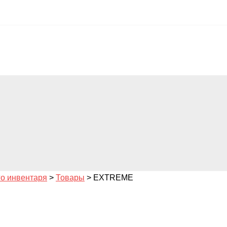
го инвентаря
>
Товары
>
EXTREME