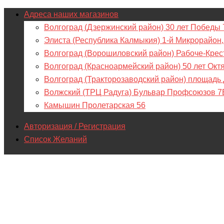
Адреса наших магазинов
Волгоград (Дзержинский район) 30 лет Победы 
Элиста (Республика Калмыкия) 1-й Микрорайон,
Волгоград (Ворошиловский район) Рабоче-Крес
Волгоград (Красноармейский район) 50 лет Окт
Волгоград (Тракторозаводский район) площадь
Волжский (ТРЦ Радуга) Бульвар Профсоюзов 7
Камышин Пролетарская 56
Авторизация / Регистрация
Список Желаний