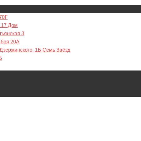
70Г
 17 Дом
тьянская 3
ября 20А
 Дзержинского, 1Б Семь Звёзд
Б