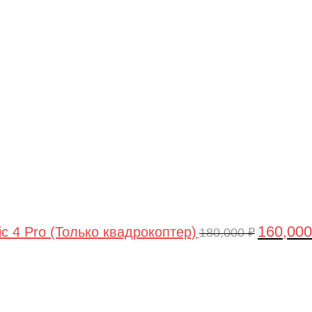
Первонач
цена
составлял
180,000 ₽.
160,00
ic 4 Pro (Только квадрокоптер)
180,000
₽
Первоначальная
Текущая
цена
цена:
составляла
44,990 ₽.
47,490 ₽.