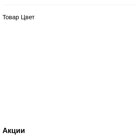
Bsd Racing
BSQ
Товар Цвет
Bugatti
Cada Technics
CENNAM / Qileshi
CHENGHAO
Chi Lok Bo
DELTA
DJI
DMD
Double Eagle
Double Eagle Man
Акции
DRAGON