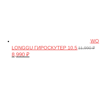
WO
LONGGU ГИРОСКУТЕР 10.5
11,990
₽
8,990
₽
Первоначальная
Текущая
цена
цена:
составляла
8,990 ₽.
11,990 ₽.