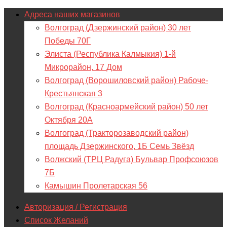
Адреса наших магазинов
Волгоград (Дзержинский район) 30 лет
Победы 70Г
Элиста (Республика Калмыкия) 1-й
Микрорайон, 17 Дом
Волгоград (Ворошиловский район) Рабоче-
Крестьянская 3
Волгоград (Красноармейский район) 50 лет
Октября 20А
Волгоград (Тракторозаводский район)
площадь Дзержинского, 1Б Семь Звёзд
Волжский (ТРЦ Радуга) Бульвар Профсоюзов
7Б
Камышин Пролетарская 56
Авторизация / Регистрация
Список Желаний