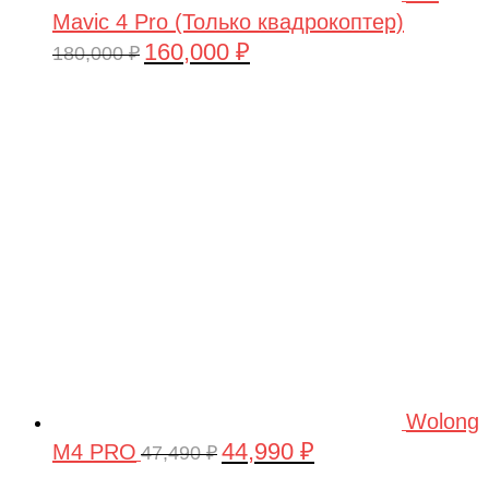
Mavic 4 Pro (Только квадрокоптер)
160,000
₽
Первоначальная
Текущая
180,000
₽
цена
цена:
составляла
160,000 ₽.
180,000 ₽.
Wolong
44,990
₽
M4 PRO
Первоначальная
Текущая
47,490
₽
цена
цена: