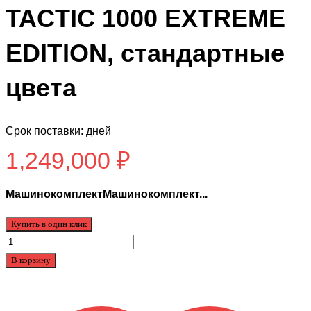
TACTIC 1000 EXTREME
EDITION, стандартные
цвета
Срок поставки: дней
1,249,000
₽
МашинокомплектМашинокомплект...
Купить в один клик
Количество
товара
В корзину
Машинокомплект
квадроцикл