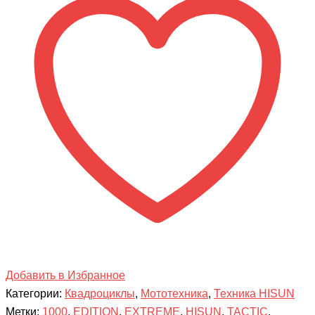
HISUN
TACTIC
1000
EXTREME
EDITION,
стандартные
цвета
Добавить в Избранное
Категории:
Квадроциклы
,
Мототехника
,
Техника HISUN
Метки:
1000
,
EDITION
,
EXTREME
,
HISUN
,
TACTIC
,