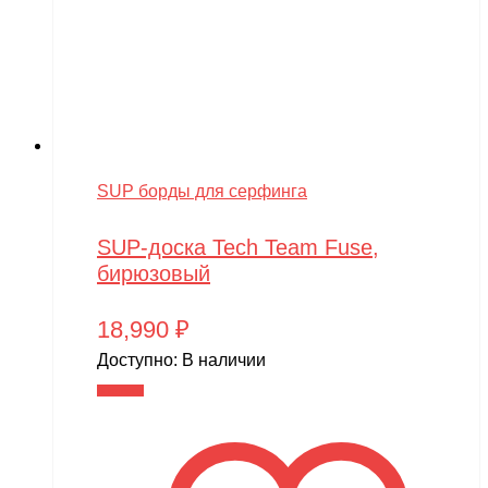
SmartOne
Smer
Spard
Standart
STELS
SUP борды для серфинга
SUR-RON
SYMA
SUP-доска Tech Team Fuse,
бирюзовый
Taigen
TAKOM
18,990
₽
Доступно:
В наличии
Tamiya
В корзину
Team Associated
Team Orion
Technic