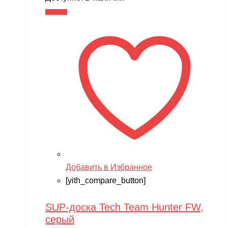
XMX
В корзину
YACOTA
YOKAMURA
Zaxboard
Zegan
ZEROTECH
ZhengGuang
Zhorya
Zing
Добавить в Избранное
ZING VINNI
[yith_compare_button]
ZLATEK
SUP-доска Tech Team Hunter FW,
Zvezda
серый