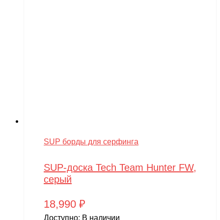
Wels
WHITE SIBERIA
Wingsland
Winter team
Winyea
WLTOYS
Wolong
WPL
SUP борды для серфинга
WXE
SUP-доска Tech Team Hunter FW,
Xiaomi
серый
XingBao
18,990
₽
XIRO
Доступно:
В наличии