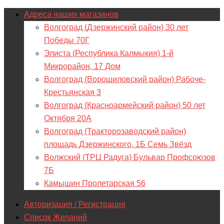
Адреса наших магазинов
Волгоград (Дзержинский район) 30 лет
Победы 70Г
Элиста (Республика Калмыкия) 1-й
Микрорайон, 17 Дом
Волгоград (Ворошиловский район) Рабоче-
Крестьянская 3
Волгоград (Красноармейский район) 50 лет
Октября 20А
Волгоград (Тракторозаводский район)
площадь Дзержинского, 1Б Семь Звёзд
Волжский (ТРЦ Радуга) Бульвар Профсоюзов
7Б
Камышин Пролетарская 56
Авторизация / Регистрация
Список Желаний