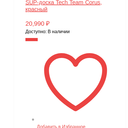
SUP-доска Tech Team Corus,
MR.Hobby
красный
MX
20,990
₽
MYTOY
Доступно:
В наличии
MZ(Meizhi)
В корзину
Nika
Nine Eagles
Novatrack
NVision
OAS
One Star
Phoenix Model
Pilage
Добавить в Избранное