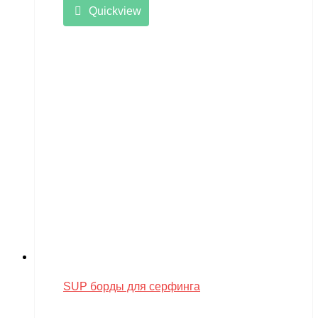
LongSen
Quickview
Losi
Maisto
Master Tools
Maverick
Mavic
Maytech
midway
MiniArt
MiniPro
MIRAGE-PNP
MJX
SUP борды для серфинга
Motoland