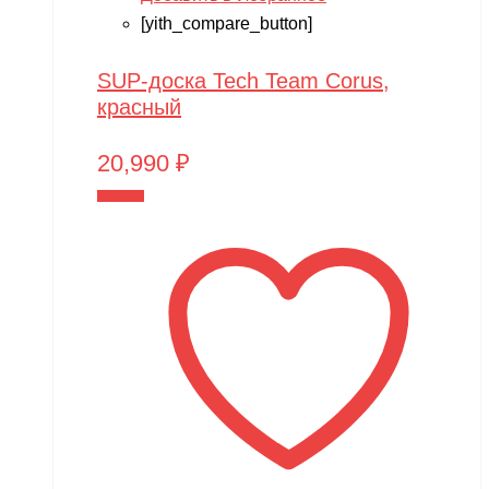
Play-Doh
[yith_compare_button]
Power plant
SUP-доска Tech Team Corus,
PowerVision
красный
Progasi
20,990
₽
QIHUI
В корзину
Qike
Qunxing
RAMATTI
Rant
Rastar
Razor
Remo Hobby
Revell