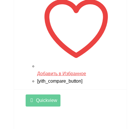
TWITTER
ULTRON
Vaterra
VBPower
Velocifero
Viper
VMC
Добавить в Избранное
VolantexRC
[yith_compare_button]
Volteco
Voltrix
Quickview
VTB
Walkera
Wellness