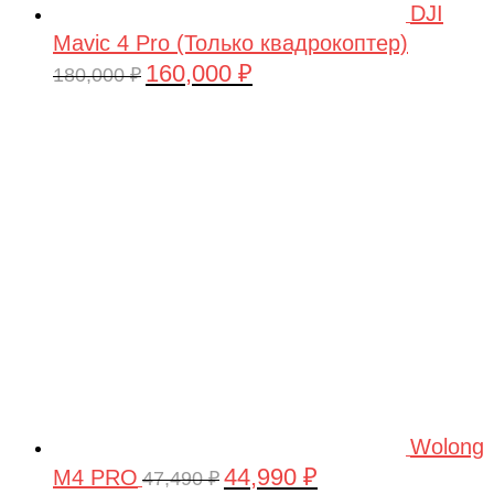
DJI
Fullymax
Mavic 4 Pro (Только квадрокоптер)
160,000
₽
FUTAI
Первоначальная
Текущая
180,000
₽
цена
цена:
Gensace
составляла
160,000 ₽.
Goldwing RC
180,000 ₽.
Green City
GT
Halten
Harleybella
HASEGAWA
Heller
Heng Long
Wolong
Himoto
44,990
₽
M4 PRO
Первоначальная
Текущая
47,490
₽