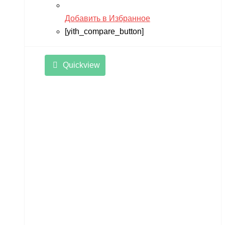
RiverToys
Добавить в Избранное
Robotime
[yith_compare_button]
Rutrike
Quickview
RWA
SDJIN-YING
Shipyard
SIBERTON
Siger
SJRC
Skyboard
SkyRC
Slardar