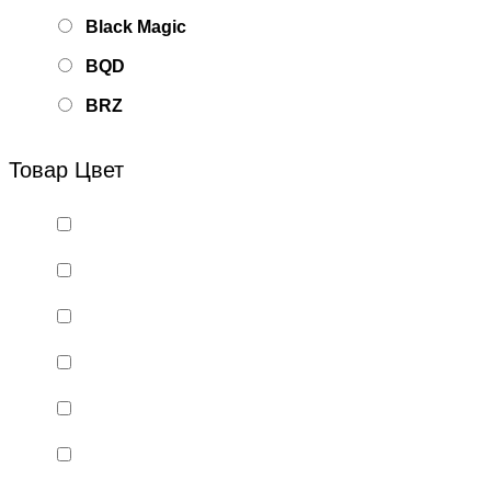
Black Magic
BQD
BRZ
Bsd Racing
Товар Цвет
BSQ
Bugatti
Cada Technics
CENNAM / Qileshi
CHENGHAO
Chi Lok Bo
DELTA
DJI