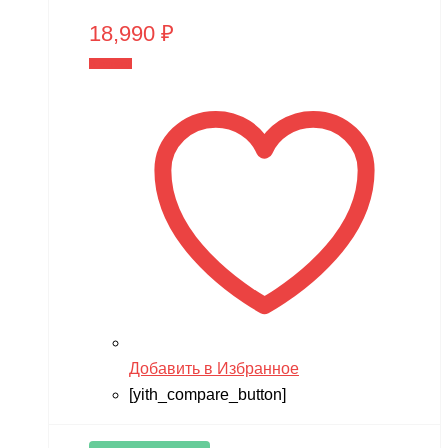
Мишутка
18,990
₽
Моделист
В корзину
Орто-пазл
Таврида
Тимка
Добавить в Избранное
[yith_compare_button]