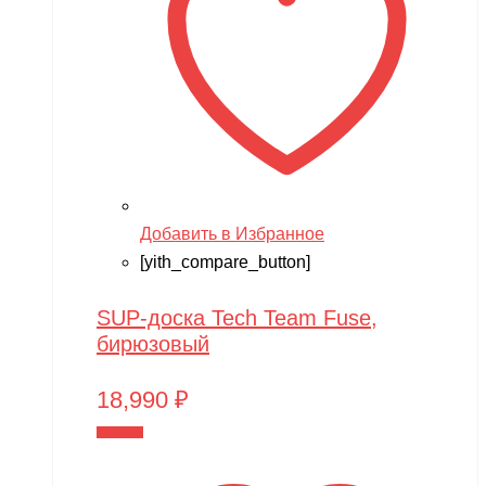
Techone
Tech team
Teddy bear
TGB
The Power of Team Magic
Thunder Tiger
Добавить в Избранное
[yith_compare_button]
TianShun
TMBK
SUP-доска Tech Team Fuse,
бирюзовый
Torro
TRAXXAS
18,990
₽
TRUMPETER
В корзину
Tsinova