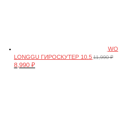
WO
LONGGU ГИРОСКУТЕР 10.5
11,990
₽
8,990
₽
Первоначальная
Текущая
цена
цена:
составляла
8,990 ₽.
11,990 ₽.