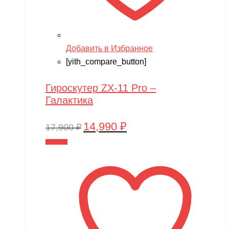
Добавить в Избранное
[yith_compare_button]
Гироскутер ZX-11 Pro –
Галактика
14,990
₽
Первоначальная
Текущая
17,900
₽
цена
цена:
В корзину
составляла
14,990 ₽.
17,900 ₽.