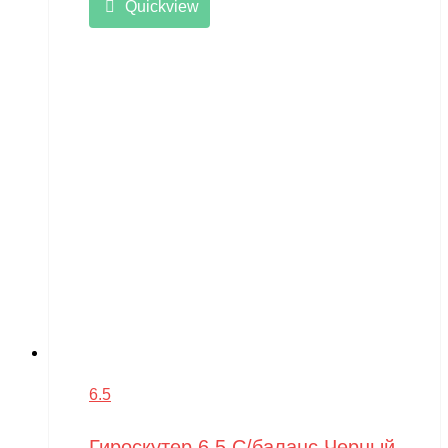
Quickview
6.5
Гироскутер 6,5 С/баланс Черный