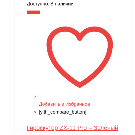
цена
цена:
Доступно:
В наличии
составляла
14,990 ₽.
В корзину
17,900 ₽.
Добавить в Избранное
[yith_compare_button]
Гироскутер ZX-11 Pro – Зеленый