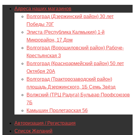
Адреса наших магазинов
Волгоград (Дзержинский район) 30 лет
Победы 70Г
Элиста (Республика Калмыкия) 1-й
Микрорайон, 17 Дом
Волгоград (Ворошиловский район) Рабоче-
Крестьянская 3
Волгоград (Красноармейский район) 50 лет
Октября 20А
Волгоград (Тракторозаводский район)
площадь Дзержинского, 1Б Семь Звёзд
Волжский (ТРЦ Радуга) Бульвар Профсоюзов
7Б
Камышин Пролетарская 56
Авторизация / Регистрация
Список Желаний