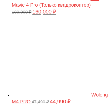
Mavic 4 Pro (Только квадрокоптер)
160,000
₽
Первоначальная
Текущая
180,000
₽
цена
цена:
составляла
160,000 ₽.
180,000 ₽.
Wolong
44,990
₽
M4 PRO
Первоначальная
Текущая
47,490
₽
цена
цена: