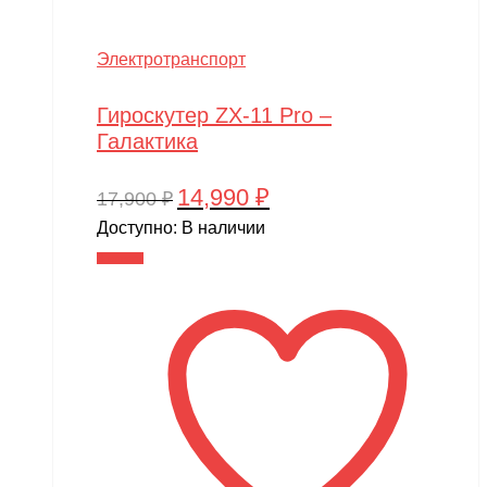
Электротранспорт
Гироскутер ZX-11 Pro –
Галактика
14,990
₽
Первоначальная
Текущая
17,900
₽
цена
цена:
Доступно:
В наличии
составляла
14,990 ₽.
В корзину
17,900 ₽.