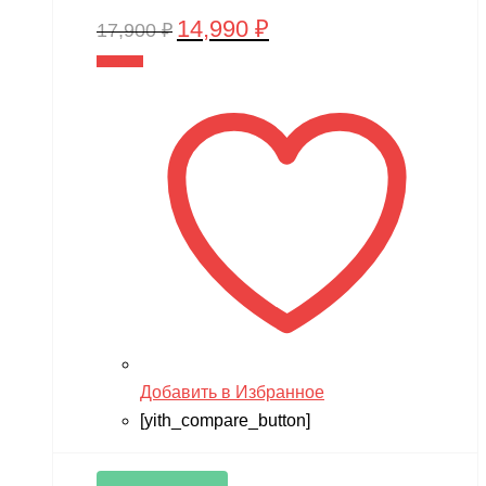
14,990
₽
Первоначальная
Текущая
17,900
₽
цена
цена:
В корзину
составляла
14,990 ₽.
17,900 ₽.
Добавить в Избранное
[yith_compare_button]