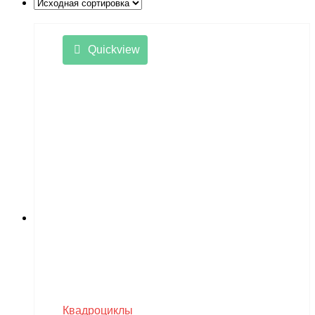
Little Sun
LongSen
Quickview
Losi
Maisto
Master Tools
Maverick
Mavic
Maytech
midway
MiniArt
MiniPro
MIRAGE-PNP
Квадроциклы