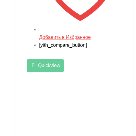
Remo Hobby
Revell
RiverToys
Robotime
Добавить в Избранное
[yith_compare_button]
Rutrike
RWA
Quickview
SDJIN-YING
Shipyard
SIBERTON
Siger
SJRC
Skyboard
SkyRC