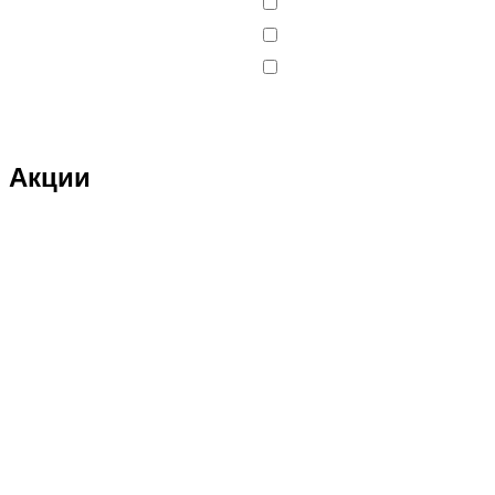
DJI
DMD
Double Eagle
Double Eagle Man
Акции
DRAGON
Dualtron
Eastern Express
ECX
ELTRECO
Evo Stunt
FAVORIT
Feilong