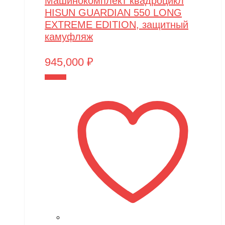
Машинокомплект квадроцикл
Zvezda
HISUN GUARDIAN 550 LONG
EXTREME EDITION, защитный
Мишутка
камуфляж
Моделист
945,000
₽
Орто-пазл
В корзину
Таврида
Тимка