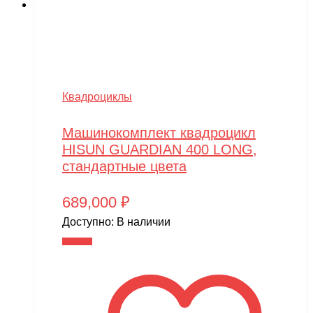
Slardar
SmartOne
Smer
Spard
Квадроциклы
Standart
Машинокомплект квадроцикл
STELS
HISUN GUARDIAN 400 LONG,
стандартные цвета
SUR-RON
SYMA
689,000
₽
Taigen
Доступно:
В наличии
В корзину
TAKOM
Tamiya
Team Associated