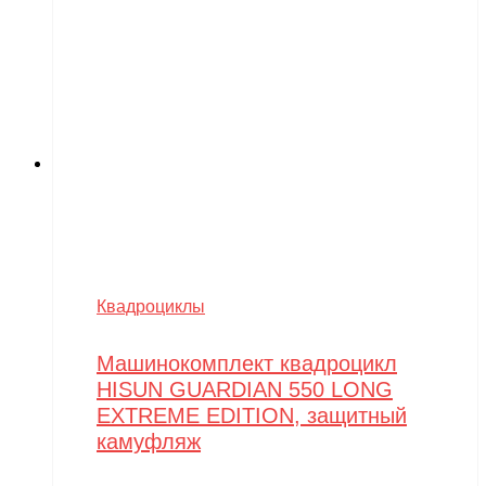
Walkera
Wellness
Wels
WHITE SIBERIA
Wingsland
Winter team
Winyea
WLTOYS
Квадроциклы
Wolong
Машинокомплект квадроцикл
WPL
HISUN GUARDIAN 550 LONG
WXE
EXTREME EDITION, защитный
камуфляж
Xiaomi