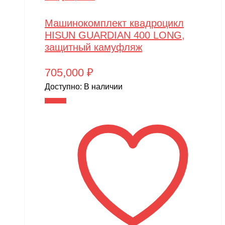
MJX
Motoland
Машинокомплект квадроцикл
HISUN GUARDIAN 400 LONG,
MR.Hobby
защитный камуфляж
MX
705,000
₽
MYTOY
Доступно:
В наличии
MZ(Meizhi)
В корзину
Nika
Nine Eagles
Novatrack
NVision
OAS
One Star
Phoenix Model