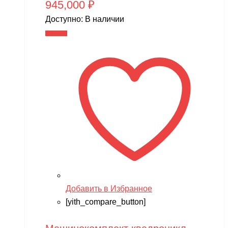
XingBao
945,000
₽
XIRO
Доступно:
В наличии
В корзину
XMX
YACOTA
YOKAMURA
Zaxboard
Zegan
ZEROTECH
ZhengGuang
Zhorya
Zing
Добавить в Избранное
ZING VINNI
[yith_compare_button]
ZLATEK