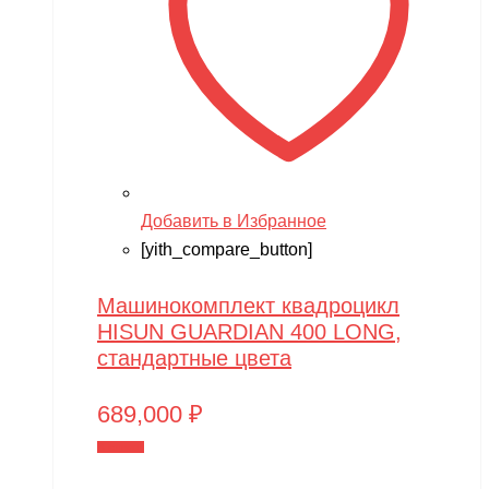
Team Orion
Technic
Techone
Tech team
Teddy bear
TGB
Добавить в Избранное
[yith_compare_button]
The Power of Team Magic
Thunder Tiger
Машинокомплект квадроцикл
TianShun
HISUN GUARDIAN 400 LONG,
стандартные цвета
TMBK
Torro
689,000
₽
TRAXXAS
В корзину
TRUMPETER