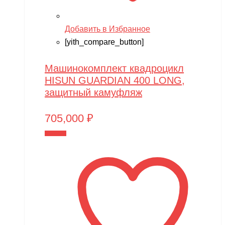
Pilage
Добавить в Избранное
Play-Doh
[yith_compare_button]
Power plant
PowerVision
Машинокомплект квадроцикл
HISUN GUARDIAN 400 LONG,
Progasi
защитный камуфляж
QIHUI
705,000
₽
Qike
В корзину
Qunxing
RAMATTI
Rant
Rastar
Razor