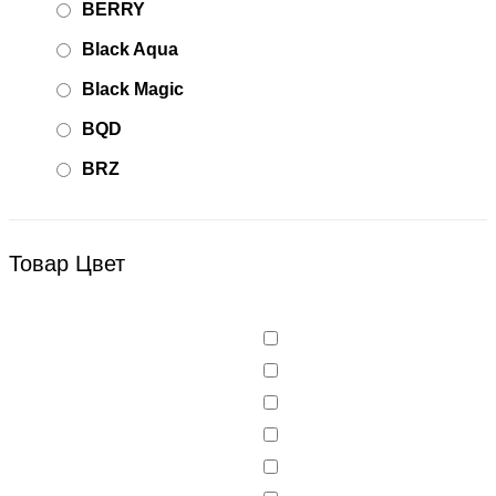
BERRY
Black Aqua
Black Magic
BQD
BRZ
Bsd Racing
BSQ
Товар Цвет
Bugatti
Cada Technics
CENNAM / Qileshi
CHENGHAO
Chi Lok Bo
DELTA