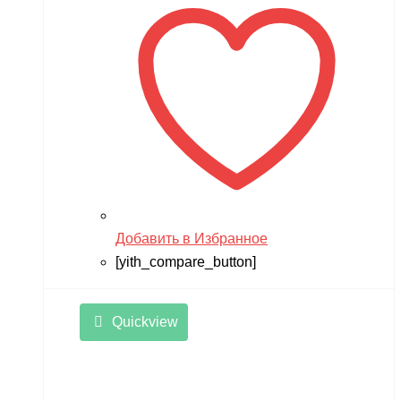
Tsinova
TWITTER
ULTRON
Vaterra
VBPower
Velocifero
Viper
Добавить в Избранное
VMC
[yith_compare_button]
VolantexRC
Volteco
Quickview
Voltrix
VTB