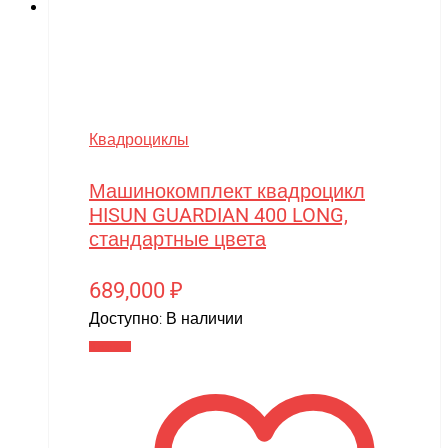
Slardar
SmartOne
Smer
Spard
Квадроциклы
Standart
Машинокомплект квадроцикл
STELS
HISUN GUARDIAN 400 LONG,
стандартные цвета
SUR-RON
SYMA
689,000
₽
Taigen
Доступно:
В наличии
В корзину
TAKOM
Tamiya
Team Associated