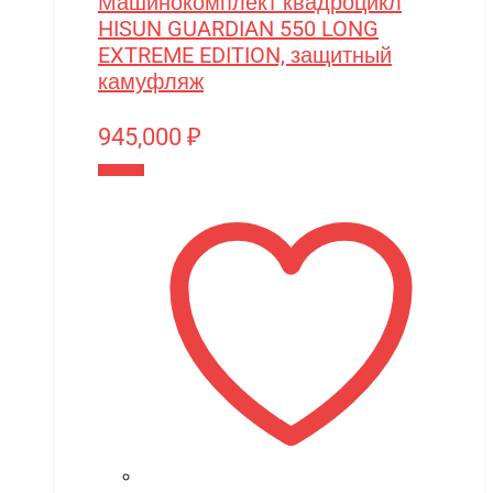
Машинокомплект квадроцикл
Zvezda
HISUN GUARDIAN 550 LONG
EXTREME EDITION, защитный
Мишутка
камуфляж
Моделист
945,000
₽
Орто-пазл
В корзину
Таврида
Тимка