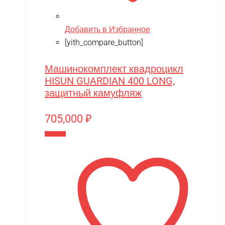
Pilage
Добавить в Избранное
Play-Doh
[yith_compare_button]
Power plant
PowerVision
Машинокомплект квадроцикл
HISUN GUARDIAN 400 LONG,
Progasi
защитный камуфляж
QIHUI
705,000
₽
Qike
В корзину
Qunxing
RAMATTI
Rant
Rastar
Razor