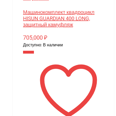
MJX
Motoland
Машинокомплект квадроцикл
HISUN GUARDIAN 400 LONG,
MR.Hobby
защитный камуфляж
MX
705,000
₽
MYTOY
Доступно:
В наличии
MZ(Meizhi)
В корзину
Nika
Nine Eagles
Novatrack
NVision
OAS
One Star
Phoenix Model