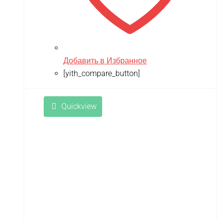
Remo Hobby
Revell
RiverToys
Robotime
Добавить в Избранное
[yith_compare_button]
Rutrike
RWA
Quickview
SDJIN-YING
Shipyard
SIBERTON
Siger
SJRC
Skyboard
SkyRC