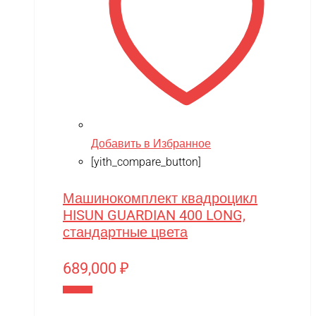
Team Orion
Technic
Techone
Tech team
Teddy bear
TGB
Добавить в Избранное
[yith_compare_button]
The Power of Team Magic
Thunder Tiger
Машинокомплект квадроцикл
TianShun
HISUN GUARDIAN 400 LONG,
стандартные цвета
TMBK
Torro
689,000
₽
TRAXXAS
В корзину
TRUMPETER