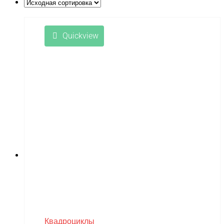
Little Sun
LongSen
Quickview
Losi
Maisto
Master Tools
Maverick
Mavic
Maytech
midway
MiniArt
MiniPro
MIRAGE-PNP
Квадроциклы