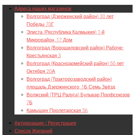
Адреса наших магазинов
Волгоград (Дзержинский район) 30 лет
Победы 70Г
Элиста (Республика Калмыкия) 1-й
Микрорайон, 17 Дом
Волгоград (Ворошиловский район) Рабоче-
Крестьянская 3
Волгоград (Красноармейский район) 50 лет
Октября 20А
Волгоград (Тракторозаводский район)
площадь Дзержинского, 1Б Семь Звёзд
Волжский (ТРЦ Радуга) Бульвар Профсоюзов
7Б
Камышин Пролетарская 56
Авторизация / Регистрация
Список Желаний