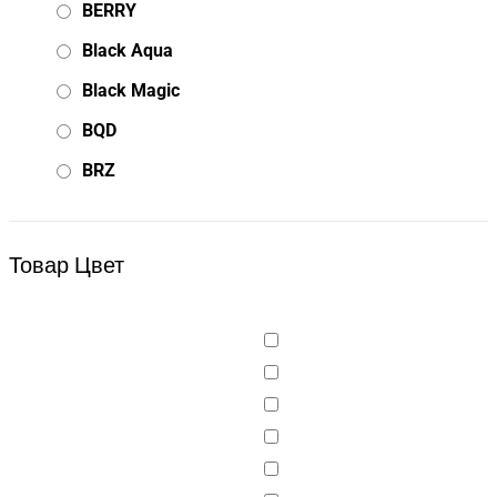
BERRY
Black Aqua
Black Magic
BQD
BRZ
Bsd Racing
BSQ
Товар Цвет
Bugatti
Cada Technics
CENNAM / Qileshi
CHENGHAO
Chi Lok Bo
DELTA