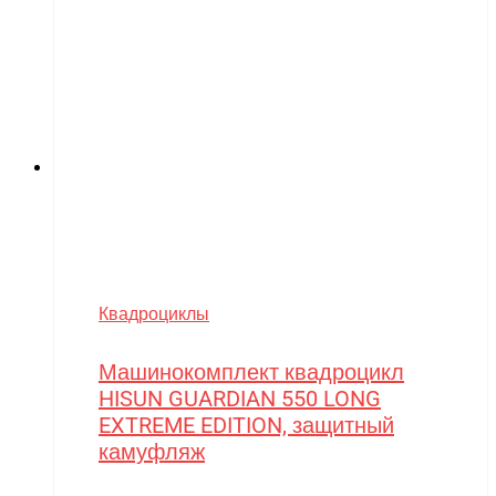
Walkera
Wellness
Wels
WHITE SIBERIA
Wingsland
Winter team
Winyea
WLTOYS
Квадроциклы
Wolong
Машинокомплект квадроцикл
WPL
HISUN GUARDIAN 550 LONG
WXE
EXTREME EDITION, защитный
камуфляж
Xiaomi