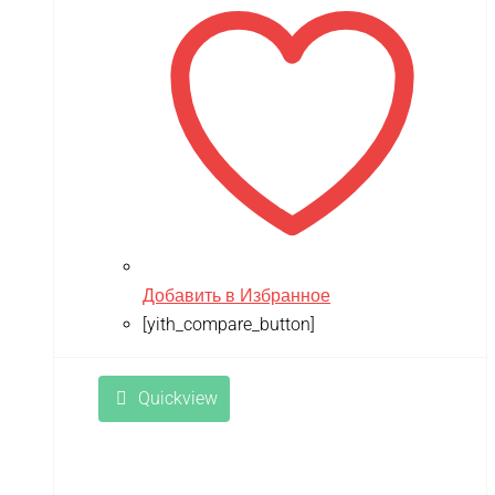
Tsinova
TWITTER
ULTRON
Vaterra
VBPower
Velocifero
Viper
Добавить в Избранное
VMC
[yith_compare_button]
VolantexRC
Volteco
Quickview
Voltrix
VTB