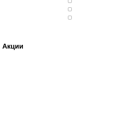
DJI
DMD
Double Eagle
Double Eagle Man
Акции
DRAGON
Dualtron
Eastern Express
ECX
ELTRECO
Evo Stunt
FAVORIT
Feilong