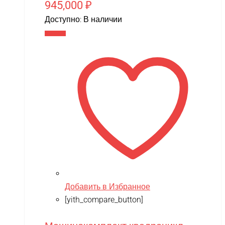
XingBao
945,000
₽
XIRO
Доступно:
В наличии
В корзину
XMX
YACOTA
YOKAMURA
Zaxboard
Zegan
ZEROTECH
ZhengGuang
Zhorya
Zing
Добавить в Избранное
ZING VINNI
[yith_compare_button]
ZLATEK