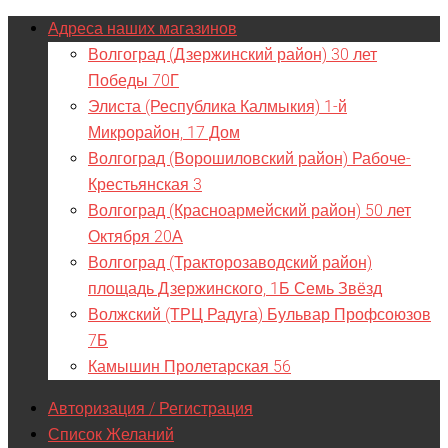
Адреса наших магазинов
Волгоград (Дзержинский район) 30 лет
Победы 70Г
Элиста (Республика Калмыкия) 1-й
Микрорайон, 17 Дом
Волгоград (Ворошиловский район) Рабоче-
Крестьянская 3
Волгоград (Красноармейский район) 50 лет
Октября 20А
Волгоград (Тракторозаводский район)
площадь Дзержинского, 1Б Семь Звёзд
Волжский (ТРЦ Радуга) Бульвар Профсоюзов
7Б
Камышин Пролетарская 56
Авторизация / Регистрация
Список Желаний