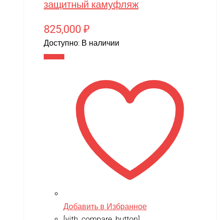
XingBao
защитный камуфляж
XIRO
825,000
₽
XMX
Доступно:
В наличии
YACOTA
В корзину
YOKAMURA
Zaxboard
Zegan
ZEROTECH
ZhengGuang
Zhorya
Zing
ZING VINNI
Добавить в Избранное
ZLATEK
[yith_compare_button]