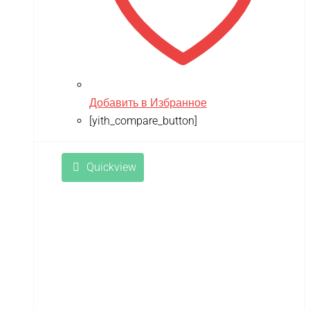
Remo Hobby
Revell
RiverToys
Robotime
Добавить в Избранное
Rutrike
[yith_compare_button]
RWA
SDJIN-YING
Quickview
Shipyard
SIBERTON
Siger
SJRC
Skyboard
SkyRC