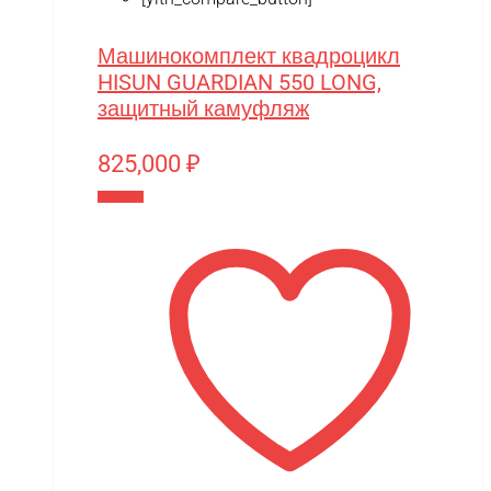
Zvezda
Машинокомплект квадроцикл
Мишутка
HISUN GUARDIAN 550 LONG,
Моделист
защитный камуфляж
Орто-пазл
825,000
₽
Таврида
В корзину
Тимка