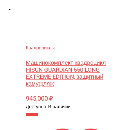
Slardar
SmartOne
Smer
Spard
Квадроциклы
Standart
STELS
Машинокомплект квадроцикл
HISUN GUARDIAN 550 LONG
SUR-RON
EXTREME EDITION, защитный
SYMA
камуфляж
Taigen
945,000
₽
TAKOM
Доступно:
В наличии
Tamiya
В корзину
Team Associated