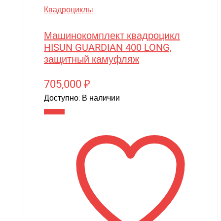
MJX
Квадроциклы
Motoland
Машинокомплект квадроцикл
MR.Hobby
HISUN GUARDIAN 400 LONG,
MX
защитный камуфляж
MYTOY
705,000
₽
MZ(Meizhi)
Доступно:
В наличии
Nika
В корзину
Nine Eagles
Novatrack
NVision
OAS
One Star
Phoenix Model