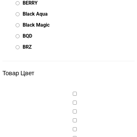
BERRY
Black Aqua
Black Magic
BQD
BRZ
Bsd Racing
BSQ
Товар Цвет
Bugatti
Cada Technics
CENNAM / Qileshi
CHENGHAO
Chi Lok Bo
DELTA