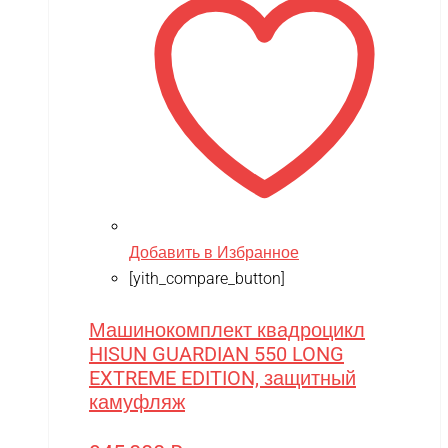
Team Orion
Technic
Techone
Tech team
Teddy bear
TGB
The Power of Team Magic
Добавить в Избранное
Thunder Tiger
[yith_compare_button]
TianShun
Машинокомплект квадроцикл
TMBK
HISUN GUARDIAN 550 LONG
Torro
EXTREME EDITION, защитный
камуфляж
TRAXXAS
TRUMPETER