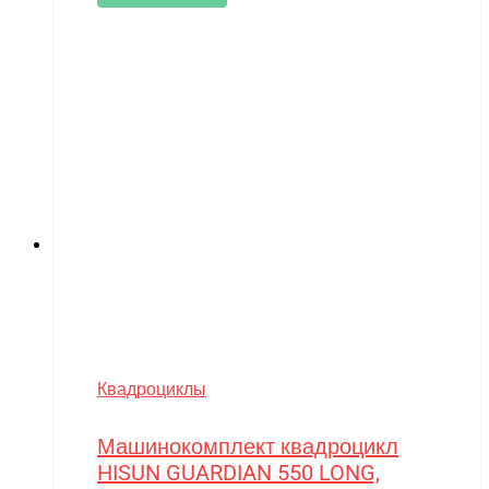
Walkera
Wellness
Wels
WHITE SIBERIA
Wingsland
Winter team
Winyea
WLTOYS
Wolong
WPL
Квадроциклы
WXE
Машинокомплект квадроцикл
Xiaomi
HISUN GUARDIAN 550 LONG,