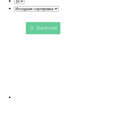
Little Sun
LongSen
Losi
Quickview
Maisto
Master Tools
Maverick
Mavic
Maytech
midway
MiniArt
MiniPro
MIRAGE-PNP