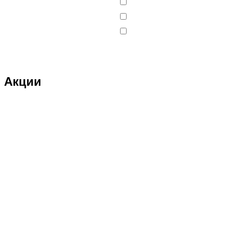
DJI
DMD
Double Eagle
Double Eagle Man
Акции
DRAGON
Dualtron
Eastern Express
ECX
ELTRECO
Evo Stunt
FAVORIT
Feilong