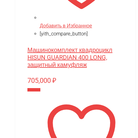
Pilage
Play-Doh
Добавить в Избранное
Power plant
[yith_compare_button]
PowerVision
Машинокомплект квадроцикл
Progasi
HISUN GUARDIAN 400 LONG,
QIHUI
защитный камуфляж
Qike
705,000
₽
Qunxing
В корзину
RAMATTI
Rant
Rastar
Razor