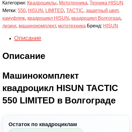
Категории:
Квадроциклы
,
Мототехника
,
Техника HISUN
Метки:
550
,
HISUN
,
LIMITED
,
TACTIC
,
защитный цвет
,
камуфляж
,
квадроцикл HISUN
,
квадроцикл Волгоград
,
лизинг
,
машинокомплект
,
мототехника
Бренд:
HISUN
Описание
Описание
Машинокомплект
квадроцикл HISUN TACTIC
550 LIMITED в Волгограде
Остаток по квадроциклам