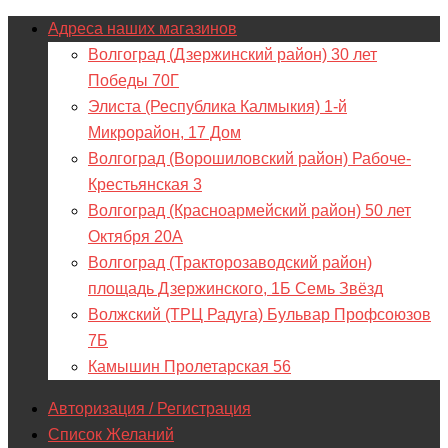
Адреса наших магазинов
Волгоград (Дзержинский район) 30 лет
Победы 70Г
Элиста (Республика Калмыкия) 1-й
Микрорайон, 17 Дом
Волгоград (Ворошиловский район) Рабоче-
Крестьянская 3
Волгоград (Красноармейский район) 50 лет
Октября 20А
Волгоград (Тракторозаводский район)
площадь Дзержинского, 1Б Семь Звёзд
Волжский (ТРЦ Радуга) Бульвар Профсоюзов
7Б
Камышин Пролетарская 56
Авторизация / Регистрация
Список Желаний