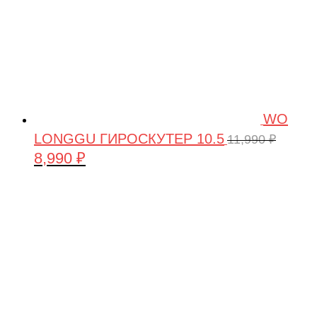
WO
LONGGU ГИРОСКУТЕР 10.5
11,990
₽
8,990
₽
Первоначальная
Текущая
цена
цена:
составляла
8,990 ₽.
11,990 ₽.