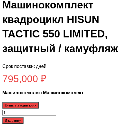
Машинокомплект
квадроцикл HISUN
TACTIC 550 LIMITED,
защитный / камуфляж
Срок поставки: дней
795,000
₽
МашинокомплектМашинокомплект...
Купить в один клик
Количество
товара
В корзину
Машинокомплект