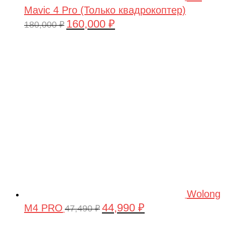
Mavic 4 Pro (Только квадрокоптер)
160,000
₽
Первоначальная
Текущая
180,000
₽
цена
цена:
составляла
160,000 ₽.
180,000 ₽.
Wolong
44,990
₽
M4 PRO
Первоначальная
Текущая
47,490
₽
цена
цена: