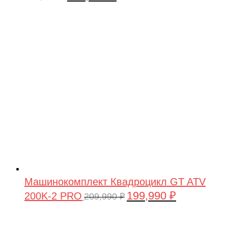
цена
цена:
составляла
449,900 ₽.
479,900 ₽.
Машинокомплект Квадроцикл GT ATV
199,990
₽
200K-2 PRO
Первоначальная
Текущая
209,990
₽
цена
цена:
составляла
199,990 ₽.