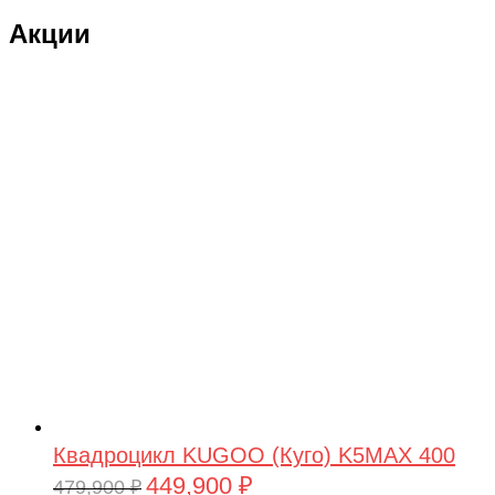
Акции
Квадроцикл KUGOO (Куго) K5MAX 400
449,900
₽
Первоначальная
Текущая
479,900
₽