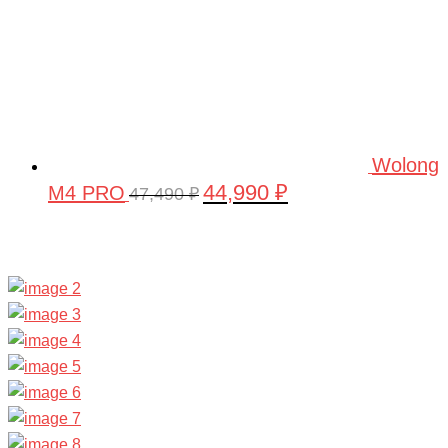
Wolong
44,990
₽
M4 PRO
Первоначальная
Текущая
47,490
₽
цена
цена:
составляла
44,990 ₽.
47,490 ₽.