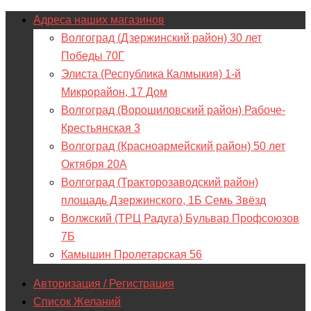
Адреса наших магазинов
Волгоград (Дзержинский район) 30 лет
Победы 70Г
Элиста (Республика Калмыкия) 1-й
Микрорайон, 17 Дом
Волгоград (Ворошиловский район) Рабоче-
Крестьянская 3
Волгоград (Красноармейский район) 50 лет
Октября 20А
Волгоград (Тракторозаводский район)
площадь Дзержинского, 1Б Семь Звёзд
Волжский (ТРЦ Радуга) Бульвар Профсоюзов
7Б
Камышин Пролетарская 56
Авторизация / Регистрация
Список Желаний