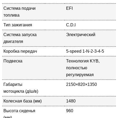
Система подачи
EFI
топлива
Тип зажигания
C.D.I
Система запуска
Электрический
двигателя
Коробка передач
5-speed 1-N-2-3-4-5
Подвеска
Технология KYB,
полностью
регулируемая
Габариты
2150×820×1350
мотоцикла (д/ш/в)
Колесная база (мм)
1480
Высота сиденья
960
(мм)