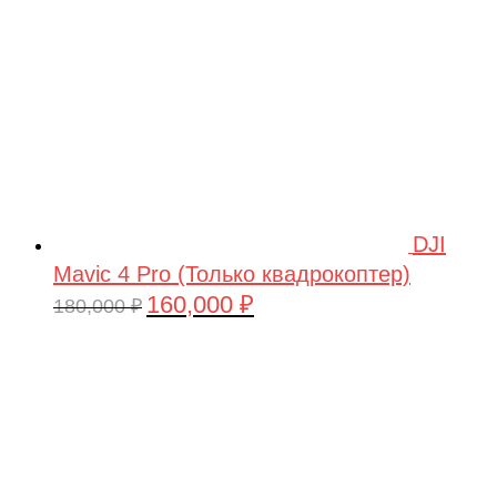
DJI
Mavic 4 Pro (Только квадрокоптер)
160,000
₽
Первоначальная
Текущая
180,000
₽
цена
цена:
составляла
160,000 ₽.
180,000 ₽.