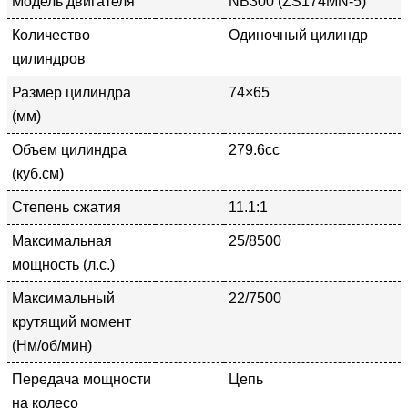
Модель двигателя
NB300 (ZS174MN-5)
Количество
Одиночный цилиндр
цилиндров
Размер цилиндра
74×65
(мм)
Объем цилиндра
279.6cc
(куб.см)
Степень сжатия
11.1:1
Максимальная
25/8500
мощность (л.с.)
Максимальный
22/7500
крутящий момент
(Нм/об/мин)
Передача мощности
Цепь
на колесо