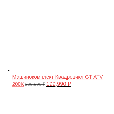
209,990 ₽.
Машинокомплект Квадроцикл GT ATV
199,990
₽
200K
Первоначальная
Текущая
209,990
₽
цена
цена:
составляла
199,990 ₽.
209,990 ₽.