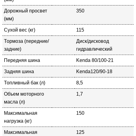
Дорожный просвет
350
(мм)
Сухой вес (кг)
115
Тормоза (передние/
Диск/дисковод
задние)
гидравлический
Передняя шина
Kenda 80/100-21
Задняя шина
Kenda120/90-18
Топливный бак (л)
8,5
Объем моторного
1,7
масла (л)
Максимальная
150
нагрузка (кг)
Максимальная
125