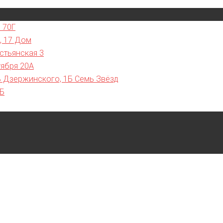
 70Г
, 17 Дом
стьянская 3
тября 20А
ь Дзержинского, 1Б Семь Звёзд
7Б