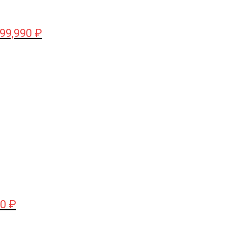
99,990
₽
чальная
Текущая
цена:
яла
160,000 ₽.
₽.
00
₽