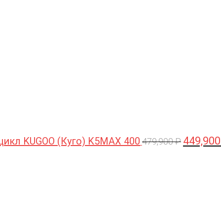
цена
составлял
479,900 ₽.
449,90
цикл KUGOO (Куго) K5MAX 400
479,900
₽