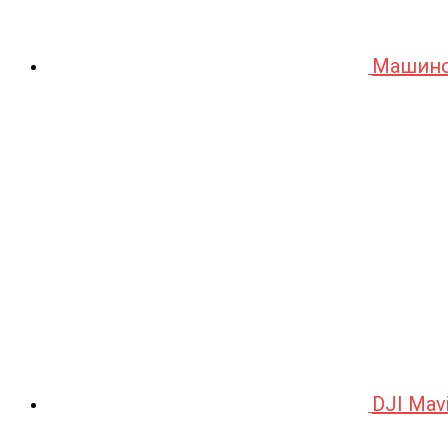
Машино
DJI Mav