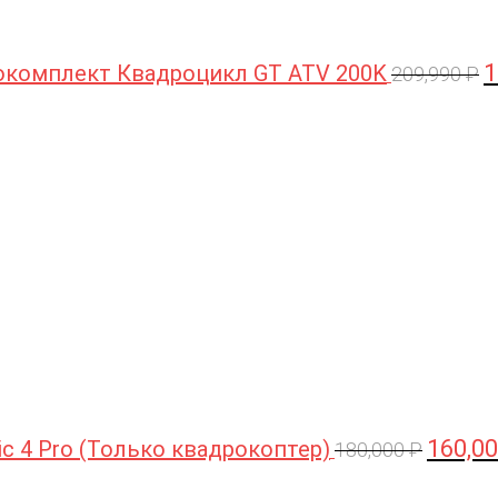
1
комплект Квадроцикл GT ATV 200K
209,990
₽
Первона
цена
составл
180,000 
160,0
ic 4 Pro (Только квадрокоптер)
180,000
₽
Первоначальная
Текущая