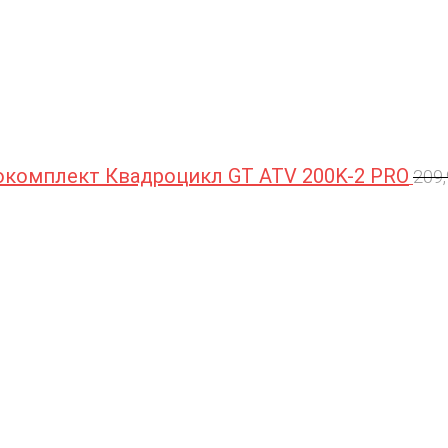
комплект Квадроцикл GT ATV 200K-2 PRO
209
П
ц
с
2