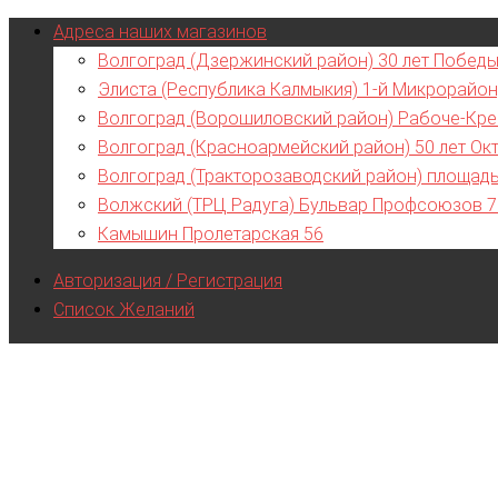
Адреса наших магазинов
Волгоград (Дзержинский район) 30 лет Победы
Элиста (Республика Калмыкия) 1-й Микрорайон
Волгоград (Ворошиловский район) Рабоче-Кре
Волгоград (Красноармейский район) 50 лет Ок
Волгоград (Тракторозаводский район) площад
Волжский (ТРЦ Радуга) Бульвар Профсоюзов 
Камышин Пролетарская 56
Авторизация / Регистрация
Список Желаний