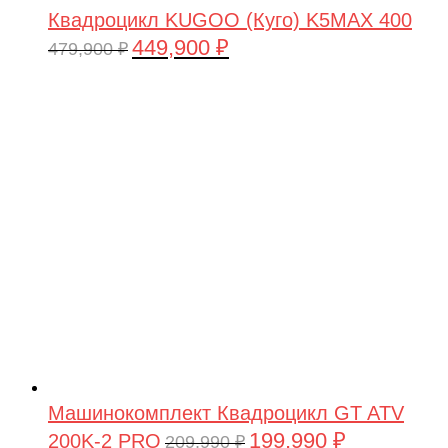
Квадроцикл KUGOO (Куго) K5MAX 400
449,900
₽
Первоначальная
Текущая
479,900
₽
цена
цена:
составляла
449,900 ₽.
479,900 ₽.
Машинокомплект Квадроцикл GT ATV
199,990
₽
200K-2 PRO
Первоначальная
Текущая
209,990
₽