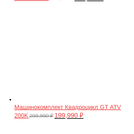
цена
цена:
составляла
199,990 ₽.
209,990 ₽.
Машинокомплект Квадроцикл GT ATV
199,990
₽
200K
Первоначальная
Текущая
209,990
₽
цена
цена:
составляла
199,990 ₽.