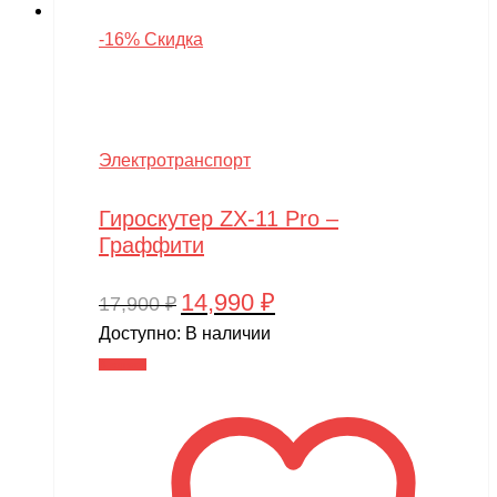
-16% Скидка
Электротранспорт
Гироскутер ZX-11 Pro –
Граффити
14,990
₽
Первоначальная
Текущая
17,900
₽
цена
цена:
Доступно:
В наличии
составляла
14,990 ₽.
В корзину
17,900 ₽.