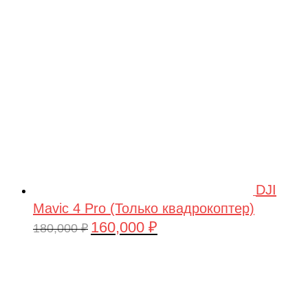
209,990 ₽.
DJI
Mavic 4 Pro (Только квадрокоптер)
160,000
₽
Первоначальная
Текущая
180,000
₽
цена
цена:
составляла
160,000 ₽.
180,000 ₽.