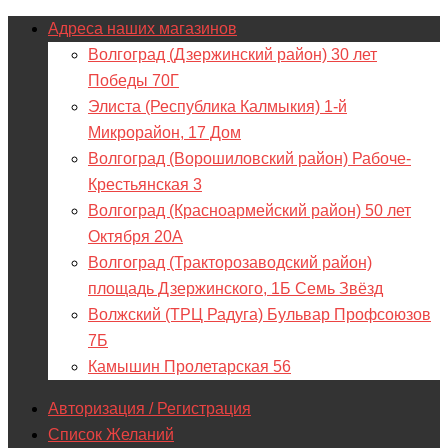
Адреса наших магазинов
Волгоград (Дзержинский район) 30 лет
Победы 70Г
Элиста (Республика Калмыкия) 1-й
Микрорайон, 17 Дом
Волгоград (Ворошиловский район) Рабоче-
Крестьянская 3
Волгоград (Красноармейский район) 50 лет
Октября 20А
Волгоград (Тракторозаводский район)
площадь Дзержинского, 1Б Семь Звёзд
Волжский (ТРЦ Радуга) Бульвар Профсоюзов
7Б
Камышин Пролетарская 56
Авторизация / Регистрация
Список Желаний