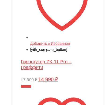
Добавить в Избранное
[yith_compare_button]
Гироскутер ZX-11 Pro –
Граффити
14,990
₽
Первоначальная
Текущая
17,900
₽
цена
цена:
В корзину
составляла
14,990 ₽.
17,900 ₽.