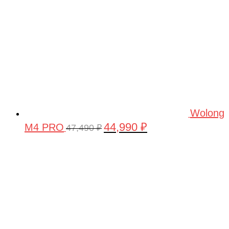
Wolong
44,990
₽
M4 PRO
Первоначальная
Текущая
47,490
₽
цена
цена:
составляла
44,990 ₽.
47,490 ₽.