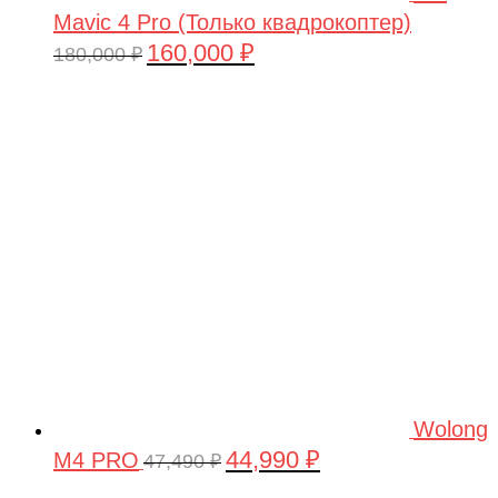
Mavic 4 Pro (Только квадрокоптер)
160,000
₽
Первоначальная
Текущая
180,000
₽
цена
цена:
составляла
160,000 ₽.
180,000 ₽.
Wolong
44,990
₽
M4 PRO
Первоначальная
Текущая
47,490
₽
цена
цена: