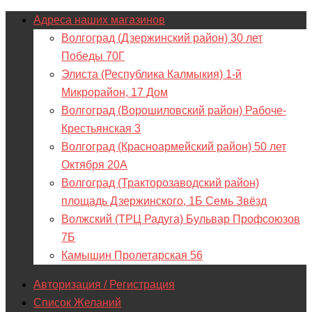
Адреса наших магазинов
Волгоград (Дзержинский район) 30 лет
Победы 70Г
Элиста (Республика Калмыкия) 1-й
Микрорайон, 17 Дом
Волгоград (Ворошиловский район) Рабоче-
Крестьянская 3
Волгоград (Красноармейский район) 50 лет
Октября 20А
Волгоград (Тракторозаводский район)
площадь Дзержинского, 1Б Семь Звёзд
Волжский (ТРЦ Радуга) Бульвар Профсоюзов
7Б
Камышин Пролетарская 56
Авторизация / Регистрация
Список Желаний