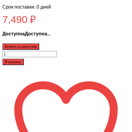
Срок поставки: 0 дней
7,490
₽
ДоступнаДоступна...
Купить в один клик
Количество
товара
В корзину
Аккумулятор
для
Kugoo
S3
(36v
8.0ah
)