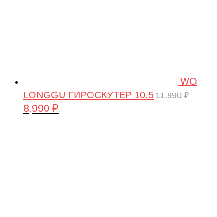
WO
LONGGU ГИРОСКУТЕР 10.5
11,990
₽
8,990
₽
Первоначальная
Текущая
цена
цена:
составляла
8,990 ₽.
11,990 ₽.