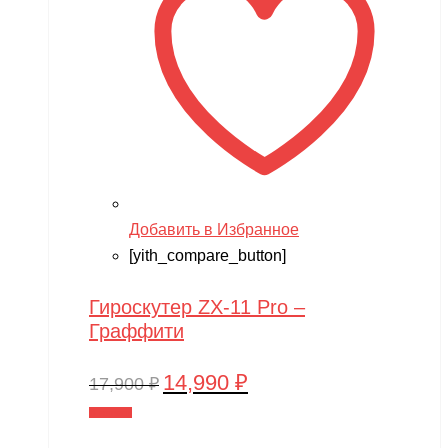
Добавить в Избранное
[yith_compare_button]
Гироскутер ZX-11 Pro –
Граффити
14,990
₽
Первоначальная
Текущая
17,900
₽
цена
цена:
В корзину
составляла
14,990 ₽.