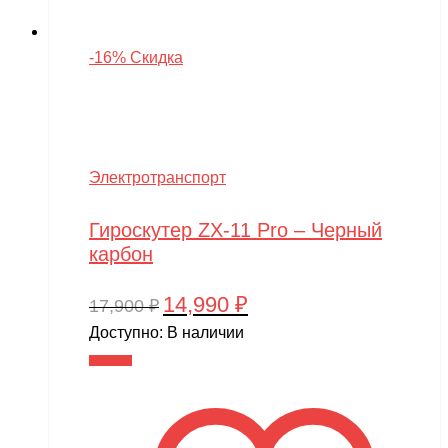
-16% Скидка
Электротранспорт
Гироскутер ZX-11 Pro – Черный
карбон
14,990
₽
Первоначальная
Текущая
17,900
₽
цена
цена:
Доступно:
В наличии
составляла
14,990 ₽.
В корзину
17,900 ₽.