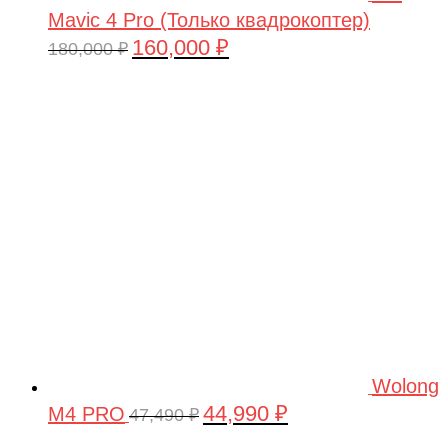
Mavic 4 Pro (Только квадрокоптер)
160,000
₽
Первоначальная
Текущая
180,000
₽
цена
цена:
составляла
160,000 ₽.
180,000 ₽.
Wolong
44,990
₽
M4 PRO
Первоначальная
Текущая
47,490
₽
цена
цена: