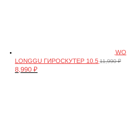
WO
LONGGU ГИРОСКУТЕР 10.5
11,990
₽
8,990
₽
Первоначальная
Текущая
цена
цена:
составляла
8,990 ₽.
11,990 ₽.