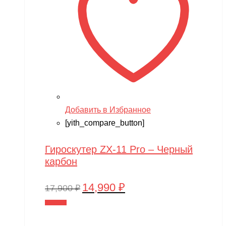
Добавить в Избранное
[yith_compare_button]
Гироскутер ZX-11 Pro – Черный
карбон
14,990
₽
Первоначальная
Текущая
17,900
₽
цена
цена:
В корзину
составляла
14,990 ₽.