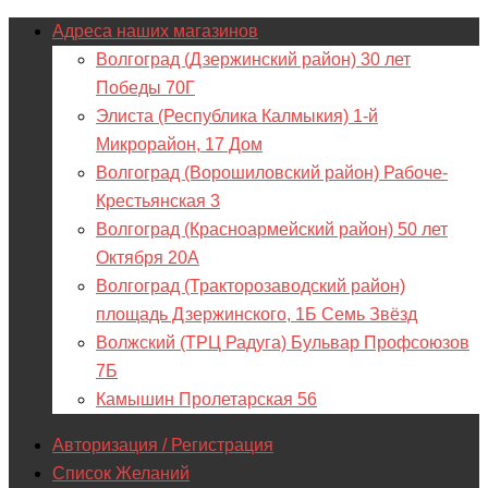
Адреса наших магазинов
Волгоград (Дзержинский район) 30 лет
Победы 70Г
Элиста (Республика Калмыкия) 1-й
Микрорайон, 17 Дом
Волгоград (Ворошиловский район) Рабоче-
Крестьянская 3
Волгоград (Красноармейский район) 50 лет
Октября 20А
Волгоград (Тракторозаводский район)
площадь Дзержинского, 1Б Семь Звёзд
Волжский (ТРЦ Радуга) Бульвар Профсоюзов
7Б
Камышин Пролетарская 56
Авторизация / Регистрация
Список Желаний