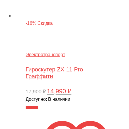
-16% Скидка
Электротранспорт
Гироскутер ZX-11 Pro –
Граффити
14,990
₽
Первоначальная
Текущая
17,900
₽
цена
цена:
Доступно:
В наличии
составляла
14,990 ₽.
В корзину
17,900 ₽.