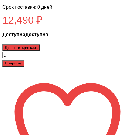
Срок поставки: 0 дней
12,490
₽
ДоступнаДоступна...
Купить в один клик
Количество
товара
В корзину
Аккумулятор
для
Kugoo
V1
48v
8.0ah