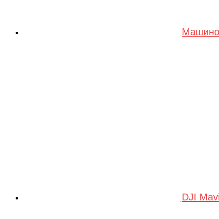
Машино
DJI Mav