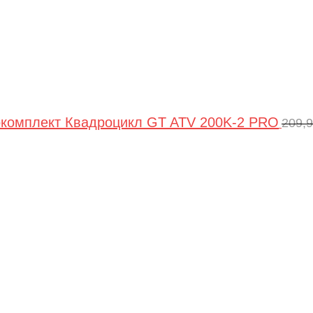
комплект Квадроцикл GT ATV 200K-2 PRO
209,
Пер
цен
сос
209