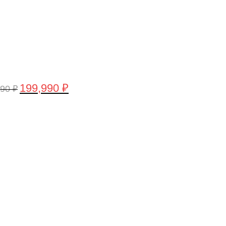
199,990
₽
990
₽
воначальная
Текущая
а
цена:
тавляла
199,990 ₽.
,990 ₽.