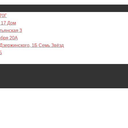
70Г
 17 Дом
тьянская 3
ября 20А
 Дзержинского, 1Б Семь Звёзд
Б