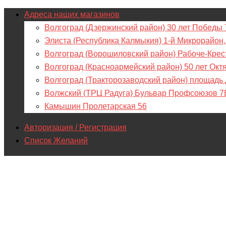
Адреса наших магазинов
Волгоград (Дзержинский район) 30 лет Победы 
Элиста (Республика Калмыкия) 1-й Микрорайон,
Волгоград (Ворошиловский район) Рабоче-Крес
Волгоград (Красноармейский район) 50 лет Окт
Волгоград (Тракторозаводский район) площадь
Волжский (ТРЦ Радуга) Бульвар Профсоюзов 7
Камышин Пролетарская 56
Авторизация / Регистрация
Список Желаний