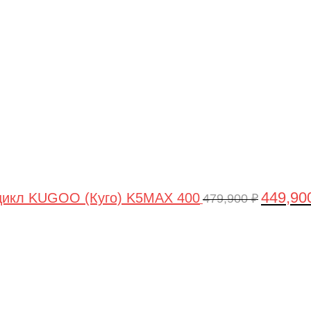
цена
составля
479,900 ₽
449,90
цикл KUGOO (Куго) K5MAX 400
479,900
₽