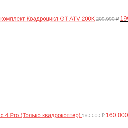
19
комплект Квадроцикл GT ATV 200K
209,990
₽
Первонач
цена
составлял
180,000 ₽.
160,00
ic 4 Pro (Только квадрокоптер)
180,000
₽
Первоначальная
Текущая