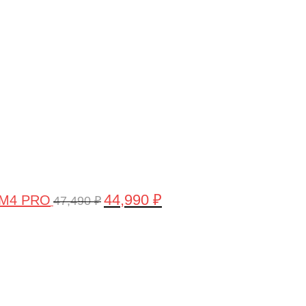
цена
цена:
составляла
44,990 ₽.
47,490 ₽.
44,990
₽
 M4 PRO
47,490
₽