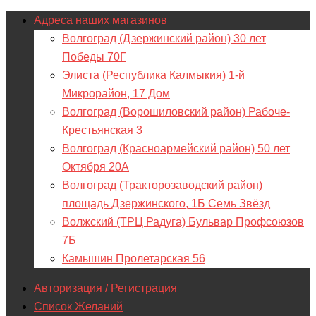
Адреса наших магазинов
Волгоград (Дзержинский район) 30 лет
Победы 70Г
Элиста (Республика Калмыкия) 1-й
Микрорайон, 17 Дом
Волгоград (Ворошиловский район) Рабоче-
Крестьянская 3
Волгоград (Красноармейский район) 50 лет
Октября 20А
Волгоград (Тракторозаводский район)
площадь Дзержинского, 1Б Семь Звёзд
Волжский (ТРЦ Радуга) Бульвар Профсоюзов
7Б
Камышин Пролетарская 56
Авторизация / Регистрация
Список Желаний