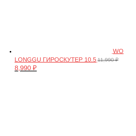
WO
LONGGU ГИРОСКУТЕР 10.5
11,990
₽
8,990
₽
Первоначальная
Текущая
цена
цена:
составляла
8,990 ₽.
11,990 ₽.