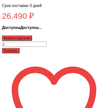
Срок поставки: 0 дней
26,490
₽
ДоступнаДоступна...
Купить в один клик
Количество
товара
В корзину
Аккумулятор
для
Kugookirin
V4
pro/max