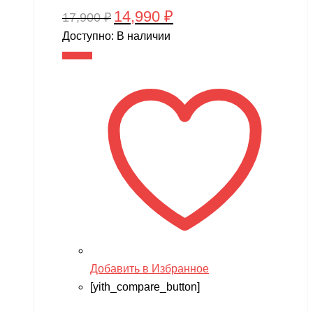
14,990
₽
Первоначальная
Текущая
17,900
₽
цена
цена:
Доступно:
В наличии
составляла
14,990 ₽.
В корзину
17,900 ₽.
Добавить в Избранное
[yith_compare_button]