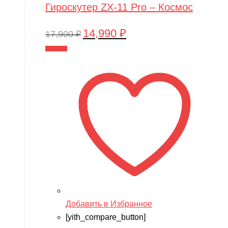
Гироскутер ZX-11 Pro – Космос
14,990
₽
Первоначальная
Текущая
17,900
₽
цена
цена:
В корзину
составляла
14,990 ₽.
17,900 ₽.
Добавить в Избранное
[yith_compare_button]