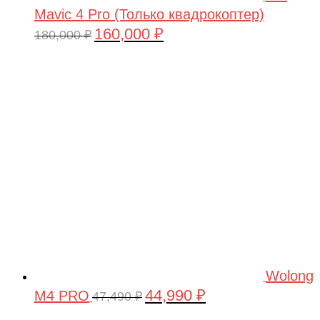
Mavic 4 Pro (Только квадрокоптер)
160,000
₽
Первоначальная
Текущая
180,000
₽
цена
цена:
составляла
160,000 ₽.
180,000 ₽.
Wolong
44,990
₽
M4 PRO
Первоначальная
Текущая
47,490
₽
цена
цена: