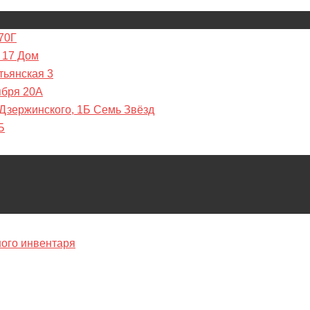
70Г
 17 Дом
тьянская 3
ября 20А
 Дзержинского, 1Б Семь Звёзд
Б