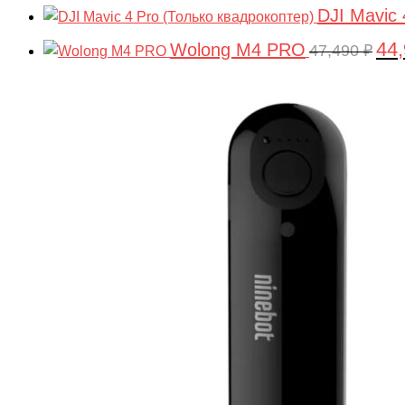
DJI Mavic 
44
Wolong M4 PRO
Пер
47,490
₽
цен
сос
47,4