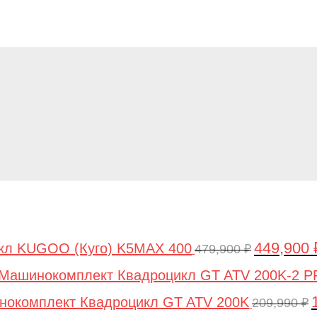
449,900
кл KUGOO (Куго) K5MAX 400
Первонача
479,900
₽
цена
Машинокомплект Квадроцикл GT ATV 200K-2 
составляла
окомплект Квадроцикл GT ATV 200K
209,990
₽
479,900 ₽.