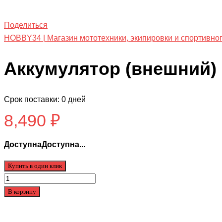
Поделиться
HOBBY34 | Магазин мототехники, экипировки и спортивно
Аккумулятор (внешний) 
Срок поставки: 0 дней
8,490
₽
ДоступнаДоступна...
Купить в один клик
Количество
товара
В корзину
Аккумулятор
(внешний)