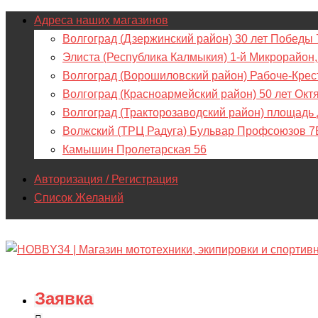
Адреса наших магазинов
Волгоград (Дзержинский район) 30 лет Победы 
Элиста (Республика Калмыкия) 1-й Микрорайон,
Волгоград (Ворошиловский район) Рабоче-Крес
Волгоград (Красноармейский район) 50 лет Окт
Волгоград (Тракторозаводский район) площадь
Волжский (ТРЦ Радуга) Бульвар Профсоюзов 7
Камышин Пролетарская 56
Авторизация / Регистрация
Список Желаний
Заявка