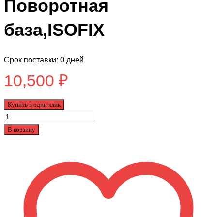
Поворотная
база,ISOFIX
Срок поставки: 0 дней
10,500
₽
Купить в один клик
Количество
товара
В корзину
Автокресло
LEGACY
Поворотная
база,ISOFIX