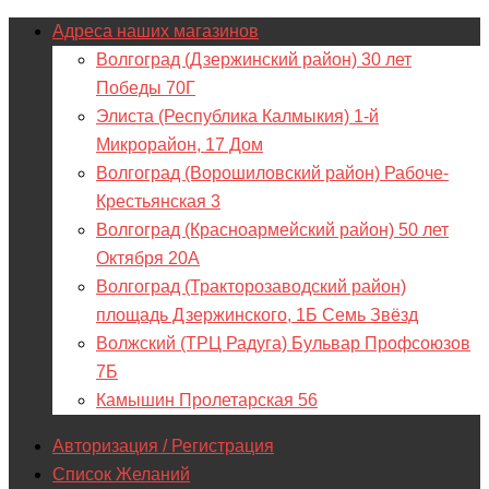
Адреса наших магазинов
Волгоград (Дзержинский район) 30 лет
Победы 70Г
Элиста (Республика Калмыкия) 1-й
Микрорайон, 17 Дом
Волгоград (Ворошиловский район) Рабоче-
Крестьянская 3
Волгоград (Красноармейский район) 50 лет
Октября 20А
Волгоград (Тракторозаводский район)
площадь Дзержинского, 1Б Семь Звёзд
Волжский (ТРЦ Радуга) Бульвар Профсоюзов
7Б
Камышин Пролетарская 56
Авторизация / Регистрация
Список Желаний