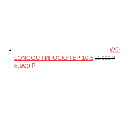
WO
LONGGU ГИРОСКУТЕР 10.5
11,990
₽
8,990
₽
Первоначальная
Текущая
цена
цена:
составляла
8,990 ₽.
11,990 ₽.