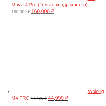
Mavic 4 Pro (Только квадрокоптер)
160,000
₽
Первоначальная
Текущая
180,000
₽
цена
цена:
составляла
160,000 ₽.
180,000 ₽.
Wolong
44,990
₽
M4 PRO
Первоначальная
Текущая
47,490
₽
цена
цена: