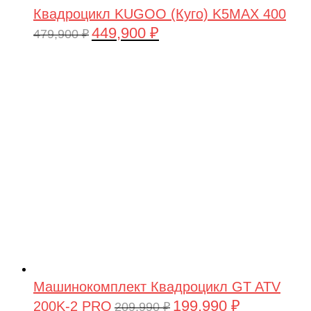
Квадроцикл KUGOO (Куго) K5MAX 400
449,900
₽
Первоначальная
Текущая
479,900
₽
цена
цена:
составляла
449,900 ₽.
479,900 ₽.
Машинокомплект Квадроцикл GT ATV
199,990
₽
200K-2 PRO
Первоначальная
Текущая
209,990
₽