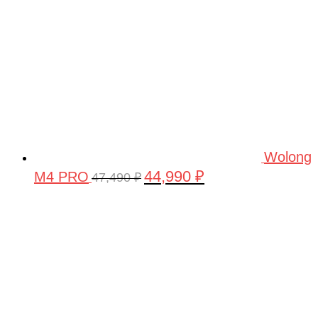
Wolong
44,990
₽
M4 PRO
Первоначальная
Текущая
47,490
₽
цена
цена:
составляла
44,990 ₽.
47,490 ₽.