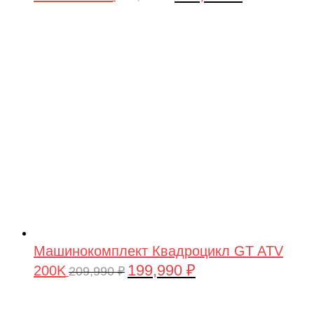
цена
цена:
составляла
199,990 ₽.
209,990 ₽.
Машинокомплект Квадроцикл GT ATV
199,990
₽
200K
Первоначальная
Текущая
209,990
₽
цена
цена:
составляла
199,990 ₽.