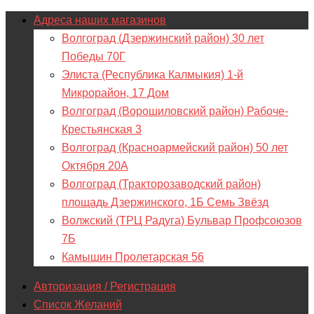
Адреса наших магазинов
Волгоград (Дзержинский район) 30 лет
Победы 70Г
Элиста (Республика Калмыкия) 1-й
Микрорайон, 17 Дом
Волгоград (Ворошиловский район) Рабоче-
Крестьянская 3
Волгоград (Красноармейский район) 50 лет
Октября 20А
Волгоград (Тракторозаводский район)
площадь Дзержинского, 1Б Семь Звёзд
Волжский (ТРЦ Радуга) Бульвар Профсоюзов
7Б
Камышин Пролетарская 56
Авторизация / Регистрация
Список Желаний