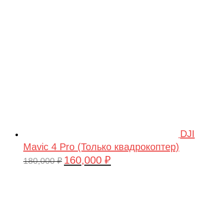
209,990 ₽.
DJI
Mavic 4 Pro (Только квадрокоптер)
160,000
₽
Первоначальная
Текущая
180,000
₽
цена
цена:
составляла
160,000 ₽.
180,000 ₽.