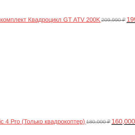
19
комплект Квадроцикл GT ATV 200K
209,990
₽
Первонач
цена
составлял
180,000 ₽.
160,00
ic 4 Pro (Только квадрокоптер)
180,000
₽
Первоначальная
Текущая