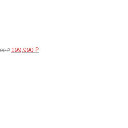
199,990
₽
990
₽
воначальная
Текущая
а
цена:
тавляла
199,990 ₽.
,990 ₽.