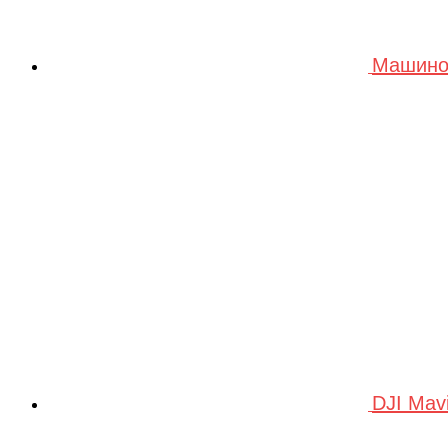
Машино
DJI Mav