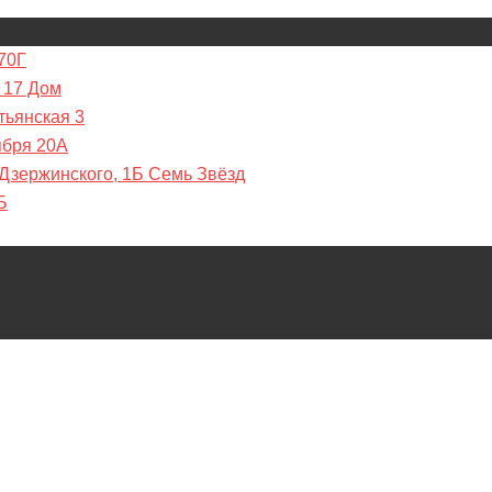
70Г
 17 Дом
тьянская 3
ября 20А
 Дзержинского, 1Б Семь Звёзд
Б