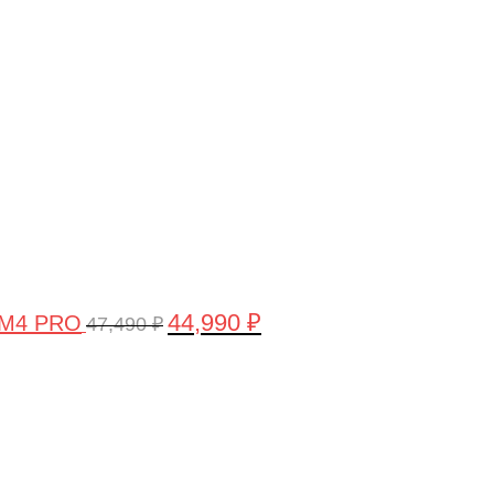
цена
цена:
составляла
44,990 ₽.
47,490 ₽.
44,990
₽
 M4 PRO
47,490
₽