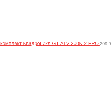
комплект Квадроцикл GT ATV 200K-2 PRO
209,
Пер
цен
сос
209