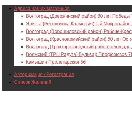
Адреса наших магазинов
Волгоград (Дзержинский район) 30 лет Победы 
Элиста (Республика Калмыкия) 1-й Микрорайон,
Волгоград (Ворошиловский район) Рабоче-Крес
Волгоград (Красноармейский район) 50 лет Окт
Волгоград (Тракторозаводский район) площадь
Волжский (ТРЦ Радуга) Бульвар Профсоюзов 7
Камышин Пролетарская 56
Авторизация / Регистрация
Список Желаний