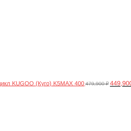
цена
составля
479,900 ₽
449,90
цикл KUGOO (Куго) K5MAX 400
479,900
₽