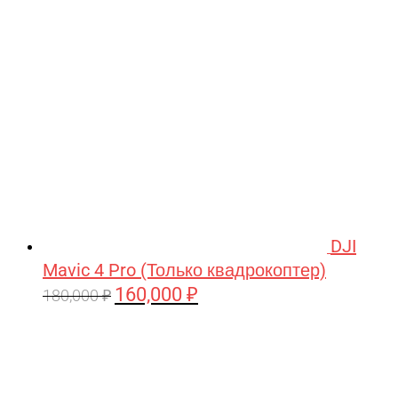
209,990 ₽.
DJI
Mavic 4 Pro (Только квадрокоптер)
160,000
₽
Первоначальная
Текущая
180,000
₽
цена
цена:
составляла
160,000 ₽.
180,000 ₽.