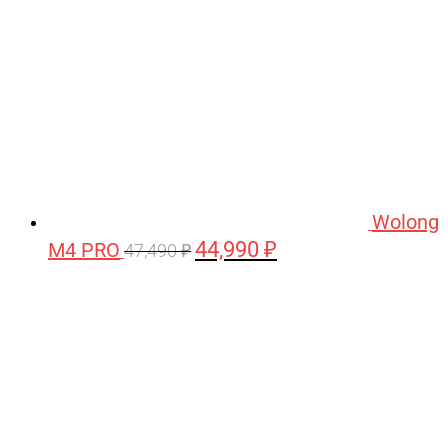
Wolong
44,990
₽
M4 PRO
Первоначальная
Текущая
47,490
₽
цена
цена:
составляла
44,990 ₽.
47,490 ₽.