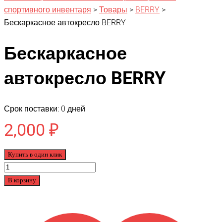
спортивного инвентаря
>
Товары
>
BERRY
>
Бескаркасное автокресло BERRY
Бескаркасное
автокресло BERRY
Срок поставки: 0 дней
2,000
₽
Купить в один клик
Количество
товара
В корзину
Бескаркасное
автокресло
BERRY