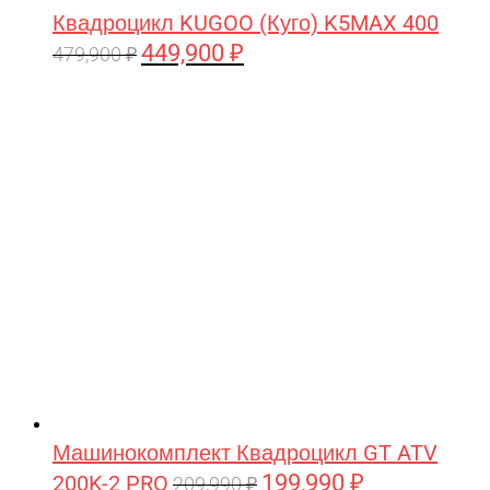
Квадроцикл KUGOO (Куго) K5MAX 400
449,900
₽
Первоначальная
Текущая
479,900
₽
цена
цена:
составляла
449,900 ₽.
479,900 ₽.
Машинокомплект Квадроцикл GT ATV
199,990
₽
200K-2 PRO
Первоначальная
Текущая
209,990
₽