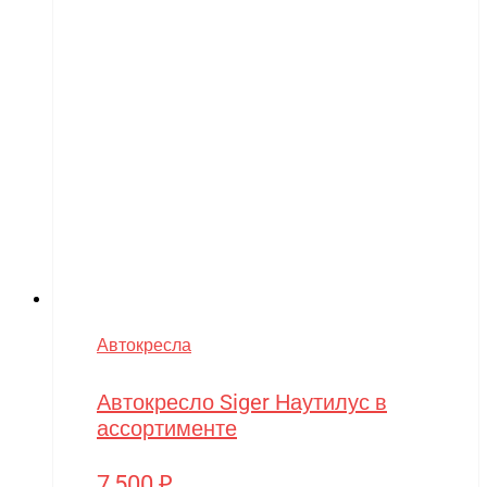
Автокресла
Автокресло Siger Наутилус в
ассортименте
7,500
₽