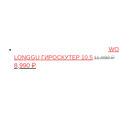
WO
LONGGU ГИРОСКУТЕР 10.5
11,990
₽
8,990
₽
Первоначальная
Текущая
цена
цена:
составляла
8,990 ₽.
11,990 ₽.