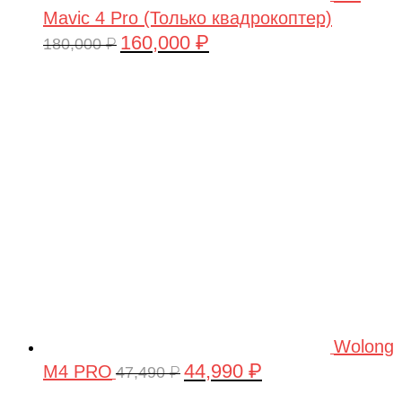
Mavic 4 Pro (Только квадрокоптер)
160,000
₽
Первоначальная
Текущая
180,000
₽
цена
цена:
составляла
160,000 ₽.
180,000 ₽.
Wolong
44,990
₽
M4 PRO
Первоначальная
Текущая
47,490
₽
цена
цена: