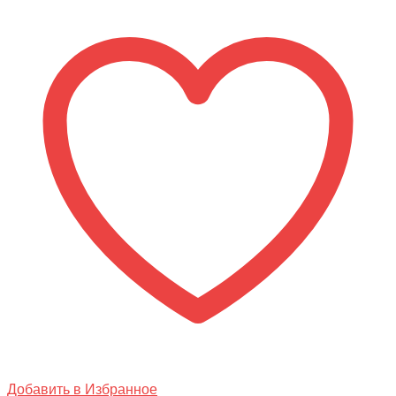
для
серфинга
GQ
COCO
Оранжевый
Добавить в Избранное