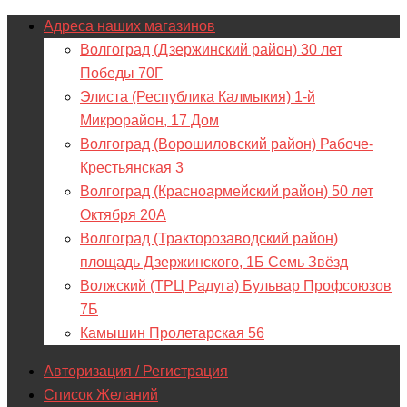
Адреса наших магазинов
Волгоград (Дзержинский район) 30 лет
Победы 70Г
Элиста (Республика Калмыкия) 1-й
Микрорайон, 17 Дом
Волгоград (Ворошиловский район) Рабоче-
Крестьянская 3
Волгоград (Красноармейский район) 50 лет
Октября 20А
Волгоград (Тракторозаводский район)
площадь Дзержинского, 1Б Семь Звёзд
Волжский (ТРЦ Радуга) Бульвар Профсоюзов
7Б
Камышин Пролетарская 56
Авторизация / Регистрация
Список Желаний