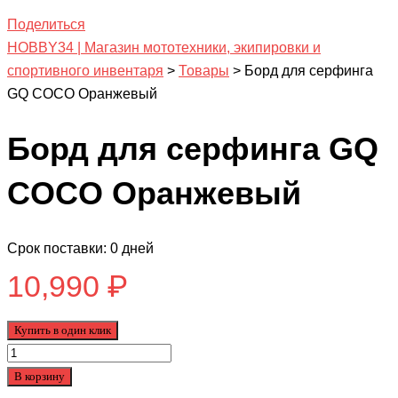
Поделиться
HOBBY34 | Магазин мототехники, экипировки и
спортивного инвентаря
>
Товары
>
Борд для серфинга
GQ COCO Оранжевый
Борд для серфинга GQ
COCO Оранжевый
Срок поставки: 0 дней
10,990
₽
Купить в один клик
Количество
товара
В корзину
Борд