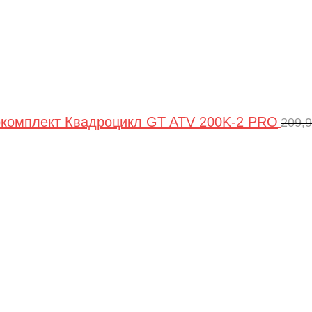
комплект Квадроцикл GT ATV 200K-2 PRO
209,
Пер
цен
сос
209