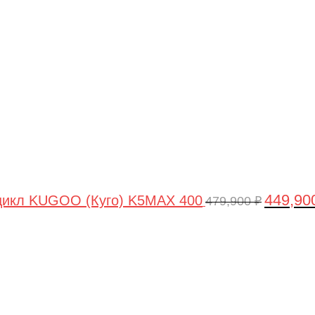
цена
составля
479,900 ₽
449,90
цикл KUGOO (Куго) K5MAX 400
479,900
₽