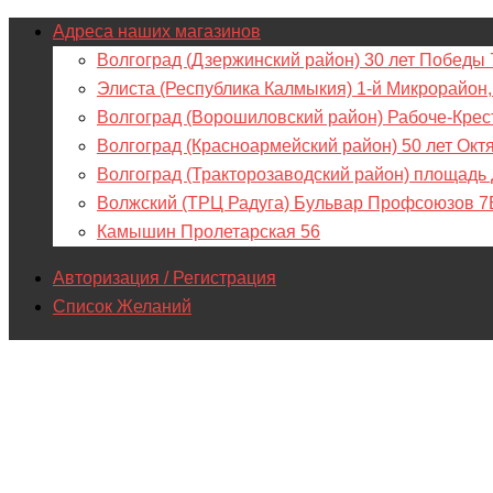
Адреса наших магазинов
Волгоград (Дзержинский район) 30 лет Победы 
Элиста (Республика Калмыкия) 1-й Микрорайон,
Волгоград (Ворошиловский район) Рабоче-Крес
Волгоград (Красноармейский район) 50 лет Окт
Волгоград (Тракторозаводский район) площадь
Волжский (ТРЦ Радуга) Бульвар Профсоюзов 7
Камышин Пролетарская 56
Авторизация / Регистрация
Список Желаний