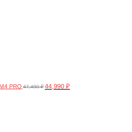
цена
цена:
составляла
44,990 ₽.
47,490 ₽.
44,990
₽
 M4 PRO
47,490
₽