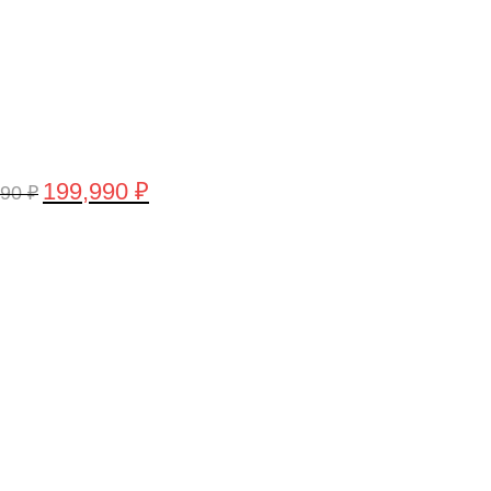
199,990
₽
990
₽
воначальная
Текущая
а
цена:
тавляла
199,990 ₽.
,990 ₽.