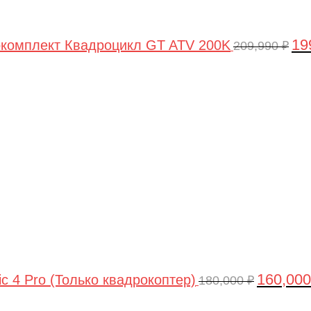
19
комплект Квадроцикл GT ATV 200K
209,990
₽
Первонач
цена
составлял
180,000 ₽.
160,00
ic 4 Pro (Только квадрокоптер)
180,000
₽
Первоначальная
Текущая