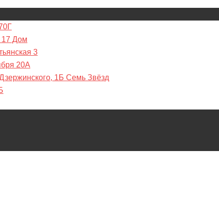
70Г
 17 Дом
тьянская 3
ября 20А
 Дзержинского, 1Б Семь Звёзд
Б